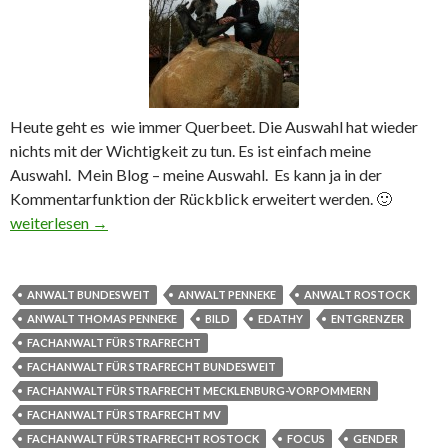
Heute geht es wie immer Querbeet. Die Auswahl hat wieder
nichts mit der Wichtigkeit zu tun. Es ist einfach meine
Auswahl. Mein Blog – meine Auswahl. Es kann ja in der
Kommentarfunktion der Rückblick erweitert werden. 🙂
Rückblick VI Penis ab Edathy Billigsärge und Windelfetisch
weiterlesen
→
ANWALT BUNDESWEIT
ANWALT PENNEKE
ANWALT ROSTOCK
ANWALT THOMAS PENNEKE
BILD
EDATHY
ENTGRENZER
FACHANWALT FÜR STRAFRECHT
FACHANWALT FÜR STRAFRECHT BUNDESWEIT
FACHANWALT FÜR STRAFRECHT MECKLENBURG-VORPOMMERN
FACHANWALT FÜR STRAFRECHT MV
FACHANWALT FÜR STRAFRECHT ROSTOCK
FOCUS
GENDER