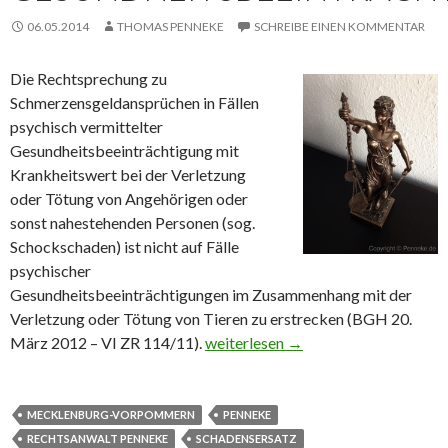
06.05.2014
THOMAS PENNEKE
SCHREIBE EINEN KOMMENTAR
Die Rechtsprechung zu
Schmerzensgeldansprüchen in Fällen
psychisch vermittelter
Gesundheitsbeeinträchtigung mit
Krankheitswert bei der Verletzung
oder Tötung von Angehörigen oder
sonst nahestehenden Personen (sog.
Schockschaden) ist nicht auf Fälle
psychischer
Gesundheitsbeeinträchtigungen im Zusammenhang mit der
Verletzung oder Tötung von Tieren zu erstrecken (BGH 20.
März 2012 – VI ZR 114/11).
Die psychische Gesundheitsbeeintr
weiterlesen
→
MECKLENBURG-VORPOMMERN
PENNEKE
RECHTSANWALT PENNEKE
SCHADENSERSATZ