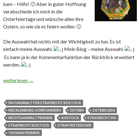
kam – Hilfe! 🙂 Aber in guter Hoffnung
verabschiede ich mich in die
Osterfeiertage und wünsche allen ihre
Ostern, so wie sie es feiern wollen. 🙂
Die Auswahl hat nichts mit der Wichtigkeit zu tun. Es ist
einfach meine Auswahl.
Mein Blog – meine Auswahl.
Es kann ja in der Kommentarfunktion der Rückblick erweitert
werden.
Frohe Ostern und ein Rückblick
weiterlesen
→
FACHANWALT FÜR STRAFRECHT ROSTOCK
MECKLENBURG-VORPOMMERN
OSTERN
OSTERN 2014
RECHTSANWALT PENNEKE
ROSTOCK
STRAFRECHT MV
STRAFRECHT ROSTOCK
STRAFVERTEIDIGER
THOMAS PENNEKE