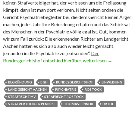
keinen Strafverteidiger hat, der verbissen um die Freilassung
kämpft, dann ist man dort verloren. Nicht selten ordnen die
Gericht Psychiatriebegleiter bei, die dem Gericht keinen Ärger
machen, jedes Jahr ihre Beiordnung erhalten und das Schicksal
des Menschen in der Psychiatrie völlig egal ist. Gut, kommen
wir zum Fall zurück: Die erkennenden Richter am Landgericht
Aachen hatten es sich also auch wieder leicht gemacht,
jemanden in die Psychiatrie zu „entsenden“.
Der
Bundesgerichtshof entschied hierüber
.
Einweisung Psychiatrie:
weiterlesen
→
BEGRÜNDUNG
BGH
BUNDESGERICHTSHOF
EINWEISUNG
LANDGERICHT AACHEN
PSYCHIATRIE
ROSTOCK
STRAFRECHT MV
STRAFRECHT ROSTOCK
STRAFVERTEIDIGER PENNEKE
THOMAS PENNEKE
URTEIL