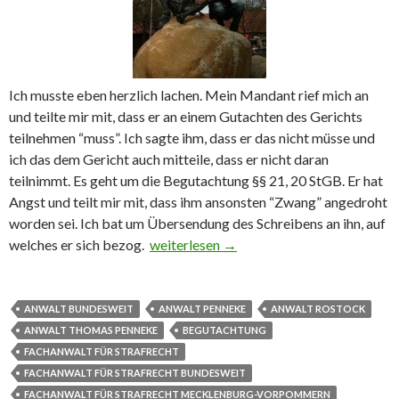
Ich musste eben herzlich lachen. Mein Mandant rief mich an
und teilte mir mit, dass er an einem Gutachten des Gerichts
teilnehmen “muss”. Ich sagte ihm, dass er das nicht müsse und
ich das dem Gericht auch mitteile, dass er nicht daran
teilnimmt. Es geht um die Begutachtung §§ 21, 20 StGB. Er hat
Angst und teilt mir mit, dass ihm ansonsten “Zwang” angedroht
worden sei. Ich bat um Übersendung des Schreibens an ihn, auf
welches er sich bezog.
Bitte oder Vorführung?
weiterlesen
→
ANWALT BUNDESWEIT
ANWALT PENNEKE
ANWALT ROSTOCK
ANWALT THOMAS PENNEKE
BEGUTACHTUNG
FACHANWALT FÜR STRAFRECHT
FACHANWALT FÜR STRAFRECHT BUNDESWEIT
FACHANWALT FÜR STRAFRECHT MECKLENBURG-VORPOMMERN