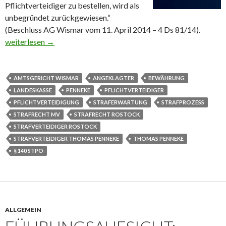
Pflichtverteidiger zu bestellen, wird als
unbegründet zurückgewiesen.“
(Beschluss AG Wismar vom 11. April 2014 – 4 Ds 81/14).
Amtsgericht Wismar mag keine Pflichtverteidiger
weiterlesen
→
AMTSGERICHT WISMAR
ANGEKLAGTER
BEWÄHRUNG
LANDESKASSE
PENNEKE
PFLICHTVERTEIDIGER
PFLICHTVERTEIDIGUNG
STRAFERWARTUNG
STRAFPROZESS
STRAFRECHT MV
STRAFRECHT ROSTOCK
STRAFVERTEIDIGER ROSTOCK
STRAFVERTEIDIGER THOMAS PENNEKE
THOMAS PENNEKE
§ 140 STPO
ALLGEMEIN