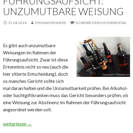
FÜHRUNGSAUFSICHT:
UNZUMUTBARE WEISUNG
15.04.2014
THOMAS PENNEKE
SCHREIBE EINEN KOMMENTAR
Es gibt auch unzumutbare
Weisungen im Rahmen der
Führungsaufsicht. Zwar ist diese
Erkenntnis nicht so neu (auch die
hier zitierte Entscheidung), doch
so manches Gericht sollte sich
mal daran halten und die Unzumutbarkeit prüfen. Bei Alkohol-
oder Suchtgiftkranken muss das Gericht besonders prüfen, ob
eine Weisung zur Abstinenz im Rahmen der Führungsaufsicht
angeordnet werden soll.
Führungsaufsicht: unzumutbare Weisung
weiterlesen
→