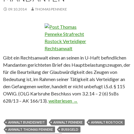
09.10.2014
THOMAS PENNEKE
Gibt ein Rechtsanwalt einen an seinen in U-Haft befindlichen
Mandanten gerichteten Brief des Hauptbelastungszeugen, der
für die Beurteilung der Glaubwürdigkeit des Zeugen von
Bedeutung ist, im Rahmen seiner Tätigkeit als Verteidiger an
den Gefangenen weiter, handelt er nicht unbefugt i.S.d. § 115
OWiG. (OLG Karlsruhe Beschluss vom 3.2.14 – 2 (6) SsBs
628/13 – AK 166/13).
Weitergabe von Unterlagen an inhaftier
weiterlesen
→
ANWALT BUNDESWEIT
ANWALT PENNEKE
ANWALT ROSTOCK
ANWALT THOMAS PENNEKE
BUSSGELD