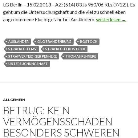
LG Berlin – 15.02.2013 – AZ: (514) 83 Js 960/06 KLs (7/12)]. Es
geht um die Untersuchungshaft und die viel zu schnell eben
angenommene Fluchtgefahr bei Ausländern.
Untersuchungshaft:
weiterlesen
→
AUSLÄNDER
OLG BRANDENBURG
ROSTOCK
STRAFRECHT MV
STRAFRECHT ROSTOCK
STRAFVERTEIDIGER PENNEKE
THOMAS PENNEKE
UNTERSUCHUNGSHAFT
ALLGEMEIN
BETRUG: KEIN
VERMÖGENSSCHADEN
BESONDERS SCHWEREN