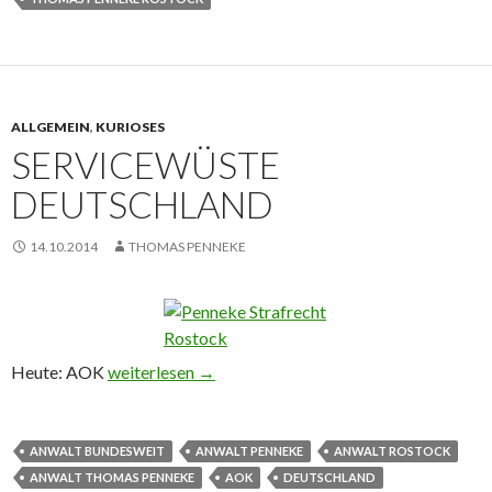
ALLGEMEIN
,
KURIOSES
SERVICEWÜSTE
DEUTSCHLAND
14.10.2014
THOMAS PENNEKE
Heute: AOK
Servicewüste Deutschland
weiterlesen
→
ANWALT BUNDESWEIT
ANWALT PENNEKE
ANWALT ROSTOCK
ANWALT THOMAS PENNEKE
AOK
DEUTSCHLAND