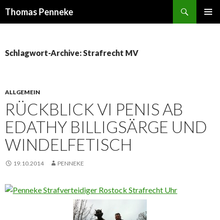
Suchen
Thomas Penneke
SPRINGE
PRIMÄR
ZUM
MENÜ
INHALT
Schlagwort-Archive: Strafrecht MV
ALLGEMEIN
RÜCKBLICK VI PENIS AB
EDATHY BILLIGSÄRGE UND
WINDELFETISCH
19.10.2014
PENNEKE