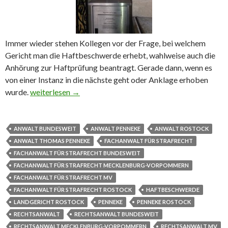
Immer wieder stehen Kollegen vor der Frage, bei welchem
Gericht man die Haftbeschwerde erhebt, wahlweise auch die
Anhörung zur Haftprüfung beantragt. Gerade dann, wenn es
von einer Instanz in die nächste geht oder Anklage erhoben
wurde.
Da legt man die Haftbeschwerde ein
weiterlesen
→
ANWALT BUNDESWEIT
ANWALT PENNEKE
ANWALT ROSTOCK
ANWALT THOMAS PENNEKE
FACHANWALT FÜR STRAFRECHT
FACHANWALT FÜR STRAFRECHT BUNDESWEIT
FACHANWALT FÜR STRAFRECHT MECKLENBURG-VORPOMMERN
FACHANWALT FÜR STRAFRECHT MV
FACHANWALT FÜR STRAFRECHT ROSTOCK
HAFTBESCHWERDE
LANDGERICHT ROSTOCK
PENNEKE
PENNEKE ROSTOCK
RECHTSANWALT
RECHTSANWALT BUNDESWEIT
RECHTSANWALT MECKLENBURG-VORPOMMERN
RECHTSANWALT MV