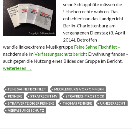
seine Schlapphüte müssen die
Urheberrechte wahren. Das
entschied nun das Landgericht
Berlin-Charlottenburg am
vergangenen Dienstag (8. April
2014). Betroffen
war die linksextreme Musikgruppe
Feine Sahne Fischfilet
–
nachdem sie im
Verfassungsschutzbericht
Erwähnung fanden –
auch gegen die Nutzung eines Bildes der Gruppe im Bericht.
Verfassungsschutz verliert gegen linksextreme Musikgruppe
weiterlesen
→
FEINE SAHNE FISCHFILET
MECKLENBURG-VORPOMMERN
PENNEKE
STRAFRECHT MV
STRAFRECHT ROSTOCK
STRAFVERTEIDIGER PENNEKE
THOMAS PENNEKE
URHEBERRECHT
VERFASSUNGSSCHUTZ