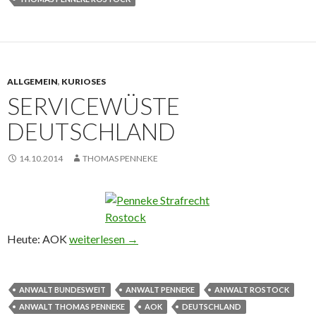
ALLGEMEIN
,
KURIOSES
SERVICEWÜSTE
DEUTSCHLAND
14.10.2014
THOMAS PENNEKE
Heute: AOK
Servicewüste Deutschland
weiterlesen
→
ANWALT BUNDESWEIT
ANWALT PENNEKE
ANWALT ROSTOCK
ANWALT THOMAS PENNEKE
AOK
DEUTSCHLAND