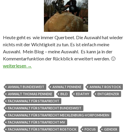
Heute geht es wie immer Querbeet. Die Auswahl hat wieder
nichts mit der Wichtigkeit zu tun. Es ist einfach meine
Auswahl. Mein Blog – meine Auswahl. Es kann ja in der
Kommentarfunktion der Rückblick erweitert werden. 🙂
Rückblick VI Penis ab Edathy Billigsärge und Windelfetisch
weiterlesen
→
ANWALT BUNDESWEIT
ANWALT PENNEKE
ANWALT ROSTOCK
ANWALT THOMAS PENNEKE
BILD
EDATHY
ENTGRENZER
FACHANWALT FÜR STRAFRECHT
FACHANWALT FÜR STRAFRECHT BUNDESWEIT
FACHANWALT FÜR STRAFRECHT MECKLENBURG-VORPOMMERN
FACHANWALT FÜR STRAFRECHT MV
FACHANWALT FÜR STRAFRECHT ROSTOCK
FOCUS
GENDER