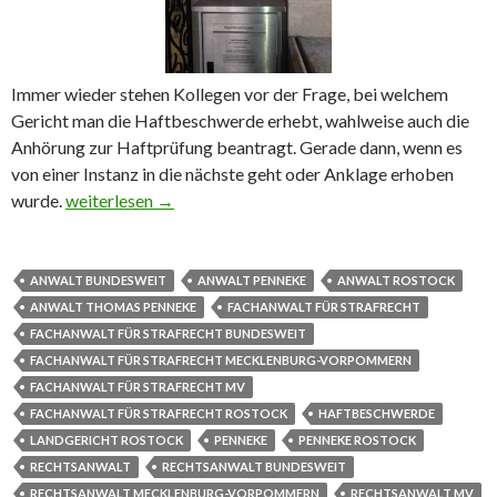
Immer wieder stehen Kollegen vor der Frage, bei welchem
Gericht man die Haftbeschwerde erhebt, wahlweise auch die
Anhörung zur Haftprüfung beantragt. Gerade dann, wenn es
von einer Instanz in die nächste geht oder Anklage erhoben
wurde.
Da legt man die Haftbeschwerde ein
weiterlesen
→
ANWALT BUNDESWEIT
ANWALT PENNEKE
ANWALT ROSTOCK
ANWALT THOMAS PENNEKE
FACHANWALT FÜR STRAFRECHT
FACHANWALT FÜR STRAFRECHT BUNDESWEIT
FACHANWALT FÜR STRAFRECHT MECKLENBURG-VORPOMMERN
FACHANWALT FÜR STRAFRECHT MV
FACHANWALT FÜR STRAFRECHT ROSTOCK
HAFTBESCHWERDE
LANDGERICHT ROSTOCK
PENNEKE
PENNEKE ROSTOCK
RECHTSANWALT
RECHTSANWALT BUNDESWEIT
RECHTSANWALT MECKLENBURG-VORPOMMERN
RECHTSANWALT MV