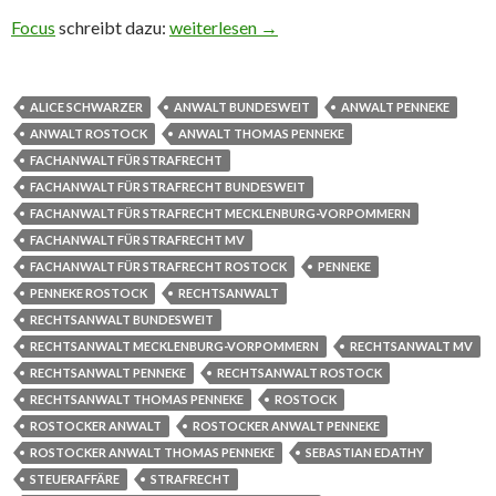
Focus
schreibt dazu:
Die Steueraffäre um Alice Schwarzer
weiterlesen
→
ALICE SCHWARZER
ANWALT BUNDESWEIT
ANWALT PENNEKE
ANWALT ROSTOCK
ANWALT THOMAS PENNEKE
FACHANWALT FÜR STRAFRECHT
FACHANWALT FÜR STRAFRECHT BUNDESWEIT
FACHANWALT FÜR STRAFRECHT MECKLENBURG-VORPOMMERN
FACHANWALT FÜR STRAFRECHT MV
FACHANWALT FÜR STRAFRECHT ROSTOCK
PENNEKE
PENNEKE ROSTOCK
RECHTSANWALT
RECHTSANWALT BUNDESWEIT
RECHTSANWALT MECKLENBURG-VORPOMMERN
RECHTSANWALT MV
RECHTSANWALT PENNEKE
RECHTSANWALT ROSTOCK
RECHTSANWALT THOMAS PENNEKE
ROSTOCK
ROSTOCKER ANWALT
ROSTOCKER ANWALT PENNEKE
ROSTOCKER ANWALT THOMAS PENNEKE
SEBASTIAN EDATHY
STEUERAFFÄRE
STRAFRECHT