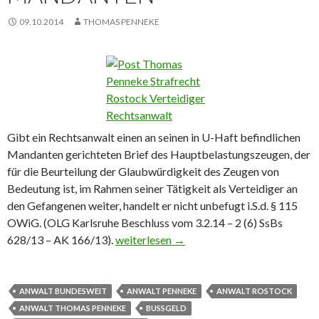
09.10.2014
THOMAS PENNEKE
Gibt ein Rechtsanwalt einen an seinen in U-Haft befindlichen
Mandanten gerichteten Brief des Hauptbelastungszeugen, der
für die Beurteilung der Glaubwürdigkeit des Zeugen von
Bedeutung ist, im Rahmen seiner Tätigkeit als Verteidiger an
den Gefangenen weiter, handelt er nicht unbefugt i.S.d. § 115
OWiG. (OLG Karlsruhe Beschluss vom 3.2.14 – 2 (6) SsBs
628/13 – AK 166/13).
Weitergabe von Unterlagen an inhaftier
weiterlesen
→
ANWALT BUNDESWEIT
ANWALT PENNEKE
ANWALT ROSTOCK
ANWALT THOMAS PENNEKE
BUSSGELD