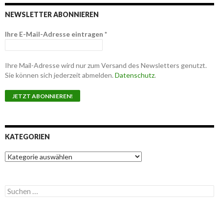
NEWSLETTER ABONNIEREN
Ihre E-Mail-Adresse eintragen
*
Ihre Mail-Adresse wird nur zum Versand des Newsletters genutzt.
Sie können sich jederzeit abmelden.
Datenschutz
.
KATEGORIEN
K
a
t
e
S
g
u
o
c
r
h
i