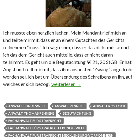
Ich musste eben herzlich lachen. Mein Mandant rief mich an
und teilte mir mit, dass er an einem Gutachten des Gerichts
teilnehmen “muss”. Ich sagte ihm, dass er das nicht müsse und
ich das dem Gericht auch mitteile, dass er nicht daran
teilnimmt. Es geht um die Begutachtung §§ 21, 20 StGB. Er hat
Angst und teilt mir mit, dass ihm ansonsten “Zwang” angedroht
worden sei. Ich bat um Übersendung des Schreibens an ihn, auf
welches er sich bezog.
Bitte oder Vorführung?
weiterlesen
→
ANWALT BUNDESWEIT
ANWALT PENNEKE
ANWALT ROSTOCK
ANWALT THOMAS PENNEKE
BEGUTACHTUNG
FACHANWALT FÜR STRAFRECHT
FACHANWALT FÜR STRAFRECHT BUNDESWEIT
FACHANWALT FÜR STRAFRECHT MECKLENBURG-VORPOMMERN