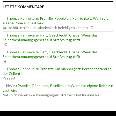
e
e
LETZTE KOMMENTARE
n
n
n
a
Thomas Penneke
zu
Promille, Pöbeleien, Peinlichkeit: Wenn die
c
eigene Robe zur Last wird
h
Ja, sie hätte hier auch akademisch beleidigen können :-D
:
Thomas Penneke
zu
Haft, Geschlecht, Chaos: Wenn das
Selbstbestimmungsgesetz auf Strafvollzug trifft
:-D
Thomas Penneke
zu
Haft, Geschlecht, Chaos: Wenn das
Selbstbestimmungsgesetz auf Strafvollzug trifft
:-)
Thomas Penneke
zu
Transfrau im Männergriff: Personenstand an
der Zellentür
Pssssst!
NW
zu
Promille, Pöbeleien, Peinlichkeit: Wenn die eigene Robe zur
Last wird
Natürlich waren ihre Beleidigungen strafbar. Und für eine Re…