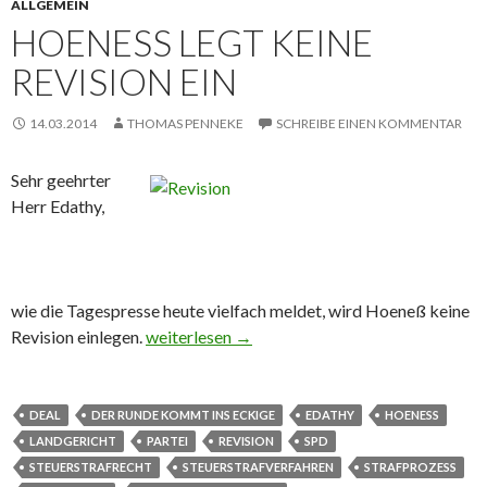
ALLGEMEIN
HOENESS LEGT KEINE R
EVISION EIN
14.03.2014
THOMAS PENNEKE
SCHREIBE EINEN KOMMENTAR
Sehr geehrter
Herr Edathy,
wie die Tagespresse heute vielfach meldet, wird Hoeneß keine
Revision einlegen.
Hoeneß legt keine Revision ein
weiterlesen
→
DEAL
DER RUNDE KOMMT INS ECKIGE
EDATHY
HOENESS
LANDGERICHT
PARTEI
REVISION
SPD
STEUERSTRAFRECHT
STEUERSTRAFVERFAHREN
STRAFPROZESS