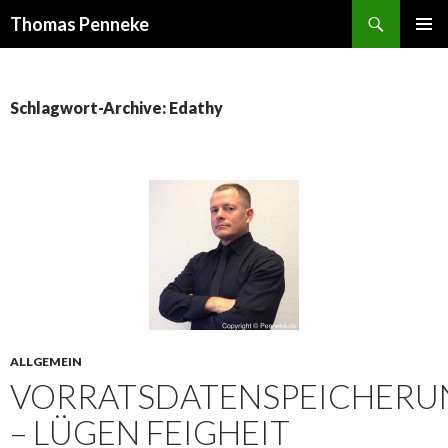
Suchen
Thomas Penneke
SPRINGE
PRIMÄR
ZUM
MENÜ
INHALT
Schlagwort-Archive: Edathy
ALLGEMEIN
VORRATSDATENSPEICHERU
– LÜGEN FEIGHEIT