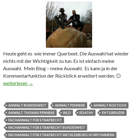
Heute geht es wie immer Querbeet. Die Auswahl hat wieder
nichts mit der Wichtigkeit zu tun. Es ist einfach meine
Auswahl. Mein Blog – meine Auswahl. Es kann ja in der
Kommentarfunktion der Rückblick erweitert werden. 🙂
Rückblick VI Penis ab Edathy Billigsärge und Windelfetisch
weiterlesen
→
ANWALT BUNDESWEIT
ANWALT PENNEKE
ANWALT ROSTOCK
ANWALT THOMAS PENNEKE
BILD
EDATHY
ENTGRENZER
FACHANWALT FÜR STRAFRECHT
FACHANWALT FÜR STRAFRECHT BUNDESWEIT
FACHANWALT FÜR STRAFRECHT MECKLENBURG-VORPOMMERN