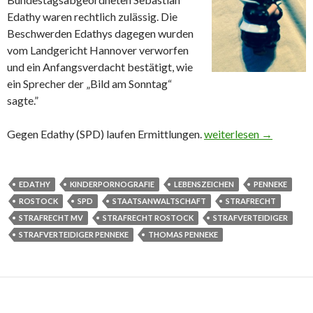
Edathy waren rechtlich zulässig. Die
Beschwerden Edathys dagegen wurden
vom Landgericht Hannover verworfen
und ein Anfangsverdacht bestätigt, wie
ein Sprecher der „Bild am Sonntag“
sagte.”
Gegen Edathy (SPD) laufen Ermittlungen.
Edathy scheitert mit 
weiterlesen
→
EDATHY
KINDERPORNOGRAFIE
LEBENSZEICHEN
PENNEKE
ROSTOCK
SPD
STAATSANWALTSCHAFT
STRAFRECHT
STRAFRECHT MV
STRAFRECHT ROSTOCK
STRAFVERTEIDIGER
STRAFVERTEIDIGER PENNEKE
THOMAS PENNEKE