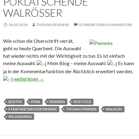
POKLATSCHENDE
WALRÖSSER
18.05.2014
THOMAS PENNEKE
SCHREIBE EINEN KOMMENTAR
Wie schon die Überschrift verrät,
geht es heute Querbeet. Die Auswahl
hat wieder nichts mit der Wichtigkeit zu tun. Es ist einfach
meine Auswahl.
Mein Blog – meine Auswahl.
Es kann
ja in der Kommentarfunktion der Rückblick erweitert werden.
Rückblick mit Wildkameras Penisbiss Edathy (SPD) pokla
weiterlesen
→
EDATHY
PENIS
PENISBISS
ROSTOCK
STRAFVERTEIDIGER PENNEKE
THOMAS PENNEKE
WALROSS
WILDKAMERA