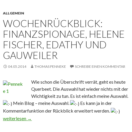
ALLGEMEIN
WOCHENRÜCKBLICK:
FINANZSPIONAGE, HELENE
FISCHER, EDATHY UND
GAUWEILER
04.05.2014
THOMAS PENNEKE
SCHREIBE EINEN KOMMENTAR
Wie schon die Überschrift verrät, geht es heute
Querbeet. Die Auswahl hat wieder nichts mit der
Wichtigkeit zu tun. Es ist einfach meine Auswahl.
Mein Blog – meine Auswahl.
Es kann ja in der
Kommentarfunktion der Rückblick erweitert werden.
Wochenrückblick: Finanzspionage, Helene Fischer, Edathy und 
weiterlesen
→