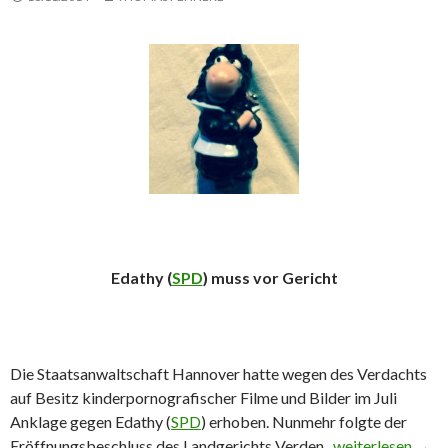
Edathy (
SPD
) muss vor Gericht
Die Staatsanwaltschaft Hannover hatte wegen des Verdachts
auf Besitz kinderpornografischer Filme und Bilder im Juli
Anklage gegen Edathy (
SPD
) erhoben. Nunmehr folgte der
Eröffnungsbeschluss des Landgerichts Verden.
Edathy muss vor
weiterlesen
→