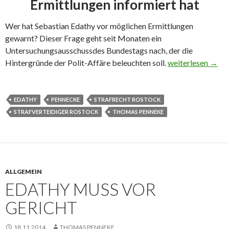
Ermittlungen informiert hat
Wer hat Sebastian Edathy vor möglichen Ermittlungen
gewarnt? Dieser Frage geht seit Monaten ein
Untersuchungsausschussdes Bundestags nach, der die
Hintergründe der Polit-Affäre beleuchten soll.
Kommentar zum a
weiterlesen
→
EDATHY
PENNECKE
STRAFRECHT ROSTOCK
STRAFVERTEIDIGER ROSTOCK
THOMAS PENNEKE
ALLGEMEIN
EDATHY MUSS VOR
GERICHT
18.11.2014
THOMAS PENNEKE