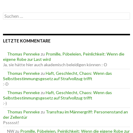
t
e
S
g
u
o
c
r
h
i
e
e
LETZTE KOMMENTARE
n
n
n
a
Thomas Penneke
zu
Promille, Pöbeleien, Peinlichkeit: Wenn die
c
eigene Robe zur Last wird
h
Ja, sie hätte hier auch akademisch beleidigen können :-D
:
Thomas Penneke
zu
Haft, Geschlecht, Chaos: Wenn das
Selbstbestimmungsgesetz auf Strafvollzug trifft
:-D
Thomas Penneke
zu
Haft, Geschlecht, Chaos: Wenn das
Selbstbestimmungsgesetz auf Strafvollzug trifft
:-)
Thomas Penneke
zu
Transfrau im Männergriff: Personenstand an
der Zellentür
Pssssst!
NW
zu
Promille, Pöbeleien, Peinlichkeit: Wenn die eigene Robe zur