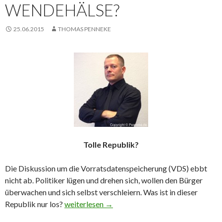
WENDEHÄLSE?
25.06.2015
THOMAS PENNEKE
Tolle Republik?
Die Diskussion um die Vorratsdatenspeicherung (VDS) ebbt
nicht ab. Politiker lügen und drehen sich, wollen den Bürger
überwachen und sich selbst verschleiern. Was ist in dieser
Republik nur los?
Vorratsdatenspeicherung – Lügen Feigheit We
weiterlesen
→