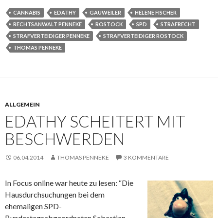
CANNABIS
EDATHY
GAUWEILER
HELENE FISCHER
RECHTSANWALT PENNEKE
ROSTOCK
SPD
STRAFRECHT
STRAFVERTEIDIGER PENNEKE
STRAFVERTEIDIGER ROSTOCK
THOMAS PENNEKE
ALLGEMEIN
EDATHY SCHEITERT MIT
BESCHWERDEN
06.04.2014
THOMAS PENNEKE
3 KOMMENTARE
In Focus online war heute zu lesen: “Die
Hausdurchsuchungen bei dem
ehemaligen SPD-
Bundestagsabgeordneten Sebastian