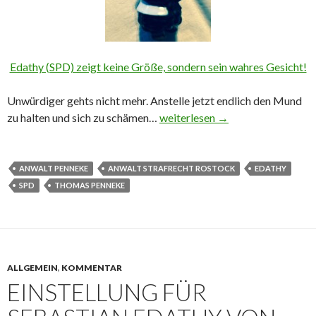
Edathy (SPD) zeigt keine Größe, sondern sein wahres Gesicht!
Unwürdiger gehts nicht mehr. Anstelle jetzt endlich den Mund
zu halten und sich zu schämen…
Edathy und sein wahres Gesicht
weiterlesen
→
ANWALT PENNEKE
ANWALT STRAFRECHT ROSTOCK
EDATHY
SPD
THOMAS PENNEKE
ALLGEMEIN
,
KOMMENTAR
EINSTELLUNG FÜR