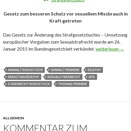
Gesetz zum besseren Schutz vor sexuellem Missbrauch in
Kraft getreten
Das Gesetz zur Änderung des Strafgesetzbuches – Umsetzung
europäischer Vorgaben zum Sexualstrafrecht wurde am 26.
Januar 2015 im Bundesgesetzblatt verkündet.
Neues Gesetz zum
weiterlesen
→
ANWALT IN ROSTOCK
ANWALT PENNEKE
EDATHY
SEBASTIAN EDATHY
SEXUALSTRAFRECHT
SPD
STRAFRECHT IN ROSTOCK
THOMAS PENNEKE
ALLGEMEIN
KOMMENTAR ZUM