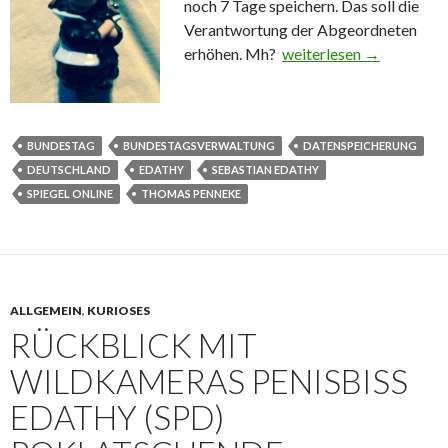
noch 7 Tage speichern. Das soll die
Verantwortung der Abgeordneten
erhöhen. Mh?
Nur kurze Datenspeiche
weiterlesen
→
BUNDESTAG
BUNDESTAGSVERWALTUNG
DATENSPEICHERUNG
DEUTSCHLAND
EDATHY
SEBASTIAN EDATHY
SPIEGEL ONLINE
THOMAS PENNEKE
ALLGEMEIN
,
KURIOSES
RÜCKBLICK MIT
WILDKAMERAS PENISBISS
EDATHY (SPD)