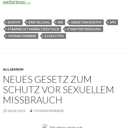
Einstellung für Sebastian Edathy von der SPD
weiterlesen
→
EDATHY
EINSTELLUNG
SEB
SEBASTIAN EDATHY
SPD
STRAFRECHT ANWALT ROSTOCK
STRAFVERTEIDIGUNG
THOMAS PENNEKE
§ 153 A STPO
ALLGEMEIN
NEUES GESETZ ZUM
SCHUTZ VOR SEXUELLEM
MISSBRAUCH
06.02.2015
THOMAS PENNEKE