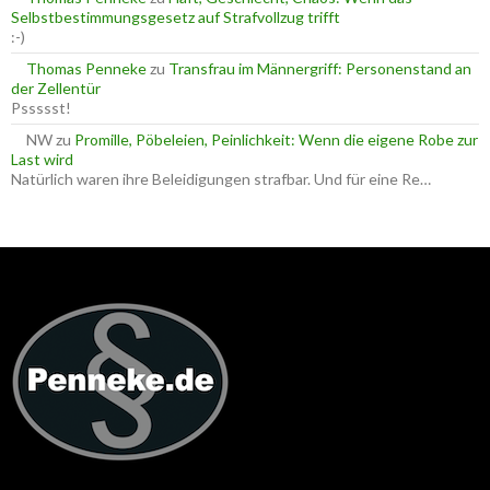
Selbstbestimmungsgesetz auf Strafvollzug trifft
:-)
Thomas Penneke
zu
Transfrau im Männergriff: Personenstand an
der Zellentür
Pssssst!
NW
zu
Promille, Pöbeleien, Peinlichkeit: Wenn die eigene Robe zur
Last wird
Natürlich waren ihre Beleidigungen strafbar. Und für eine Re…