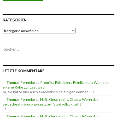
KATEGORIEN
K
a
t
e
S
g
u
o
c
r
h
i
e
e
LETZTE KOMMENTARE
n
n
n
a
Thomas Penneke
zu
Promille, Pöbeleien, Peinlichkeit: Wenn die
c
eigene Robe zur Last wird
h
Ja, sie hätte hier auch akademisch beleidigen können :-D
:
Thomas Penneke
zu
Haft, Geschlecht, Chaos: Wenn das
Selbstbestimmungsgesetz auf Strafvollzug trifft
:-D
Thomas Penneke
zu
Haft, Geschlecht, Chaos: Wenn das