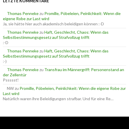
LETZTE KOMMENTARE
n
n
n
a
Thomas Penneke
zu
Promille, Pöbeleien, Peinlichkeit: Wenn die
c
eigene Robe zur Last wird
h
Ja, sie hätte hier auch akademisch beleidigen können :-D
:
Thomas Penneke
zu
Haft, Geschlecht, Chaos: Wenn das
Selbstbestimmungsgesetz auf Strafvollzug trifft
:-D
Thomas Penneke
zu
Haft, Geschlecht, Chaos: Wenn das
Selbstbestimmungsgesetz auf Strafvollzug trifft
:-)
Thomas Penneke
zu
Transfrau im Männergriff: Personenstand an
der Zellentür
Pssssst!
NW
zu
Promille, Pöbeleien, Peinlichkeit: Wenn die eigene Robe zur
Last wird
Natürlich waren ihre Beleidigungen strafbar. Und für eine Re…