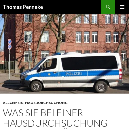
Suchen
Thomas Penneke
SPRINGE
PRIMÄR
ZUM
MENÜ
INHALT
ALLGEMEIN
,
HAUSDURCHSUCHUNG
WAS SIE BEI EINER
HAUSDURCHSUCHUNG