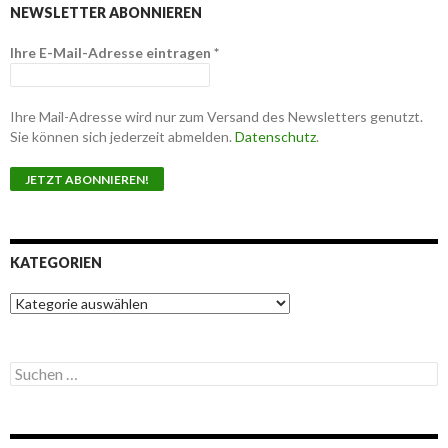
NEWSLETTER ABONNIEREN
Ihre E-Mail-Adresse eintragen
*
Ihre Mail-Adresse wird nur zum Versand des Newsletters genutzt.
Sie können sich jederzeit abmelden.
Datenschutz
.
KATEGORIEN
K
a
t
e
S
g
u
o
c
r
h
i
e
e