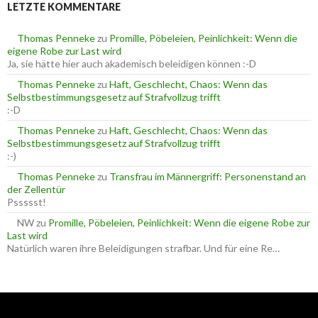
LETZTE KOMMENTARE
n
n
n
a
Thomas Penneke
zu
Promille, Pöbeleien, Peinlichkeit: Wenn die
c
eigene Robe zur Last wird
h
Ja, sie hätte hier auch akademisch beleidigen können :-D
:
Thomas Penneke
zu
Haft, Geschlecht, Chaos: Wenn das
Selbstbestimmungsgesetz auf Strafvollzug trifft
:-D
Thomas Penneke
zu
Haft, Geschlecht, Chaos: Wenn das
Selbstbestimmungsgesetz auf Strafvollzug trifft
:-)
Thomas Penneke
zu
Transfrau im Männergriff: Personenstand an
der Zellentür
Pssssst!
NW
zu
Promille, Pöbeleien, Peinlichkeit: Wenn die eigene Robe zur
Last wird
Natürlich waren ihre Beleidigungen strafbar. Und für eine Re…