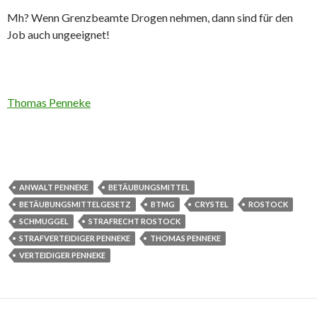
Mh? Wenn Grenzbeamte Drogen nehmen, dann sind für den
Job auch ungeeignet!
Thomas Penneke
ANWALT PENNEKE
BETÄUBUNGSMITTEL
BETÄUBUNGSMITTELGESETZ
BTMG
CRYSTEL
ROSTOCK
SCHMUGGEL
STRAFRECHT ROSTOCK
STRAFVERTEIDIGER PENNEKE
THOMAS PENNEKE
VERTEIDIGER PENNEKE