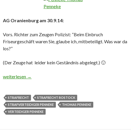
AG Oranienburg am 30.9.14:
Vors. Richter zum Zeugen Polizist: “Beim Einbruch
Friseurgeschäft waren Sie, glaube ich, mitbeteiligt. Was war da
los?”
(Der Zeuge hat leider kein Geständnis abgelegt.) 🙂
Lustiges aus dem Gerichtssaal
weiterlesen
→
STRAFRECHT
STRAFRECHT ROSTOCK
STRAFVERTEIDIGER PENNEKE
THOMAS PENNEKE
VERTEIDIGER PENNEKE