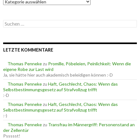
K
a
t
e
S
g
u
o
c
r
h
i
e
e
LETZTE KOMMENTARE
n
n
n
a
Thomas Penneke
zu
Promille, Pöbeleien, Peinlichkeit: Wenn die
c
eigene Robe zur Last wird
h
Ja, sie hätte hier auch akademisch beleidigen können :-D
:
Thomas Penneke
zu
Haft, Geschlecht, Chaos: Wenn das
Selbstbestimmungsgesetz auf Strafvollzug trifft
:-D
Thomas Penneke
zu
Haft, Geschlecht, Chaos: Wenn das
Selbstbestimmungsgesetz auf Strafvollzug trifft
:-)
Thomas Penneke
zu
Transfrau im Männergriff: Personenstand an
der Zellentür
Pssssst!