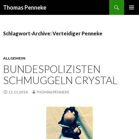
Suchen
Thomas Penneke
SPRINGE
PRIMÄR
ZUM
MENÜ
INHALT
Schlagwort-Archive: Verteidiger Penneke
ALLGEMEIN
BUNDESPOLIZISTEN
SCHMUGGELN CRYSTAL
11.11.2014
THOMAS PENNEKE