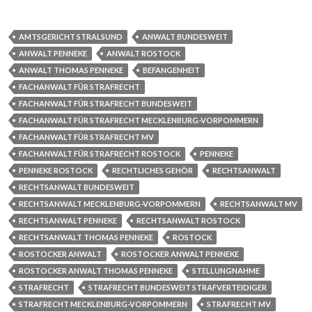
AMTSGERICHT STRALSUND
ANWALT BUNDESWEIT
ANWALT PENNEKE
ANWALT ROSTOCK
ANWALT THOMAS PENNEKE
BEFANGENHEIT
FACHANWALT FÜR STRAFRECHT
FACHANWALT FÜR STRAFRECHT BUNDESWEIT
FACHANWALT FÜR STRAFRECHT MECKLENBURG-VORPOMMERN
FACHANWALT FÜR STRAFRECHT MV
FACHANWALT FÜR STRAFRECHT ROSTOCK
PENNEKE
PENNEKE ROSTOCK
RECHTLICHES GEHÖR
RECHTSANWALT
RECHTSANWALT BUNDESWEIT
RECHTSANWALT MECKLENBURG-VORPOMMERN
RECHTSANWALT MV
RECHTSANWALT PENNEKE
RECHTSANWALT ROSTOCK
RECHTSANWALT THOMAS PENNEKE
ROSTOCK
ROSTOCKER ANWALT
ROSTOCKER ANWALT PENNEKE
ROSTOCKER ANWALT THOMAS PENNEKE
STELLUNGNAHME
STRAFRECHT
STRAFRECHT BUNDESWEIT STRAFVERTEIDIGER
STRAFRECHT MECKLENBURG-VORPOMMERN
STRAFRECHT MV