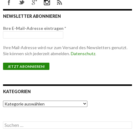
NEWSLETTER ABONNIEREN
Ihre E-Mail-Adresse eintragen
*
Ihre Mail-Adresse wird nur zum Versand des Newsletters genutzt.
Sie können sich jederzeit abmelden.
Datenschutz
.
KATEGORIEN
K
a
t
e
S
g
u
o
c