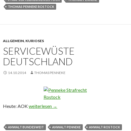
THOMAS PENNEKE ROSTOCK
ALLGEMEIN
,
KURIOSES
SERVICEWÜSTE
DEUTSCHLAND
14.10.2014
THOMAS PENNEKE
Heute: AOK
Servicewüste Deutschland
weiterlesen
→
ANWALT BUNDESWEIT
ANWALT PENNEKE
ANWALT ROSTOCK