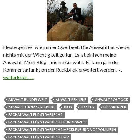
Heute geht es wie immer Querbeet. Die Auswahl hat wieder
nichts mit der Wichtigkeit zu tun. Es ist einfach meine
Auswahl. Mein Blog – meine Auswahl. Es kann ja in der
Kommentarfunktion der Rückblick erweitert werden. 🙂
Rückblick VI Penis ab Edathy Billigsärge und Windelfetisch
weiterlesen
→
ANWALT BUNDESWEIT
ANWALT PENNEKE
ANWALT ROSTOCK
ANWALT THOMAS PENNEKE
BILD
EDATHY
ENTGRENZER
FACHANWALT FÜR STRAFRECHT
FACHANWALT FÜR STRAFRECHT BUNDESWEIT
FACHANWALT FÜR STRAFRECHT MECKLENBURG-VORPOMMERN
FACHANWALT FÜR STRAFRECHT MV