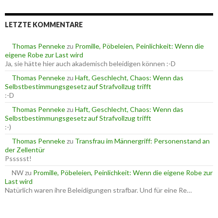
r
h
i
e
e
LETZTE KOMMENTARE
n
n
n
a
Thomas Penneke
zu
Promille, Pöbeleien, Peinlichkeit: Wenn die
c
eigene Robe zur Last wird
h
Ja, sie hätte hier auch akademisch beleidigen können :-D
:
Thomas Penneke
zu
Haft, Geschlecht, Chaos: Wenn das
Selbstbestimmungsgesetz auf Strafvollzug trifft
:-D
Thomas Penneke
zu
Haft, Geschlecht, Chaos: Wenn das
Selbstbestimmungsgesetz auf Strafvollzug trifft
:-)
Thomas Penneke
zu
Transfrau im Männergriff: Personenstand an
der Zellentür
Pssssst!
NW
zu
Promille, Pöbeleien, Peinlichkeit: Wenn die eigene Robe zur
Last wird
Natürlich waren ihre Beleidigungen strafbar. Und für eine Re…