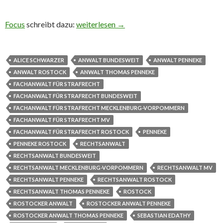
Focus
schreibt dazu:
Die Steueraffäre um Alice Schwarzer
weiterlesen
→
ALICE SCHWARZER
ANWALT BUNDESWEIT
ANWALT PENNEKE
ANWALT ROSTOCK
ANWALT THOMAS PENNEKE
FACHANWALT FÜR STRAFRECHT
FACHANWALT FÜR STRAFRECHT BUNDESWEIT
FACHANWALT FÜR STRAFRECHT MECKLENBURG-VORPOMMERN
FACHANWALT FÜR STRAFRECHT MV
FACHANWALT FÜR STRAFRECHT ROSTOCK
PENNEKE
PENNEKE ROSTOCK
RECHTSANWALT
RECHTSANWALT BUNDESWEIT
RECHTSANWALT MECKLENBURG-VORPOMMERN
RECHTSANWALT MV
RECHTSANWALT PENNEKE
RECHTSANWALT ROSTOCK
RECHTSANWALT THOMAS PENNEKE
ROSTOCK
ROSTOCKER ANWALT
ROSTOCKER ANWALT PENNEKE
ROSTOCKER ANWALT THOMAS PENNEKE
SEBASTIAN EDATHY