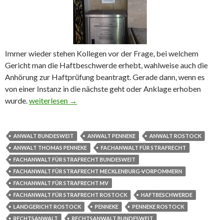
Immer wieder stehen Kollegen vor der Frage, bei welchem
Gericht man die Haftbeschwerde erhebt, wahlweise auch die
Anhörung zur Haftprüfung beantragt. Gerade dann, wenn es
von einer Instanz in die nächste geht oder Anklage erhoben
wurde.
Da legt man die Haftbeschwerde ein
weiterlesen
→
ANWALT BUNDESWEIT
ANWALT PENNEKE
ANWALT ROSTOCK
ANWALT THOMAS PENNEKE
FACHANWALT FÜR STRAFRECHT
FACHANWALT FÜR STRAFRECHT BUNDESWEIT
FACHANWALT FÜR STRAFRECHT MECKLENBURG-VORPOMMERN
FACHANWALT FÜR STRAFRECHT MV
FACHANWALT FÜR STRAFRECHT ROSTOCK
HAFTBESCHWERDE
LANDGERICHT ROSTOCK
PENNEKE
PENNEKE ROSTOCK
RECHTSANWALT
RECHTSANWALT BUNDESWEIT