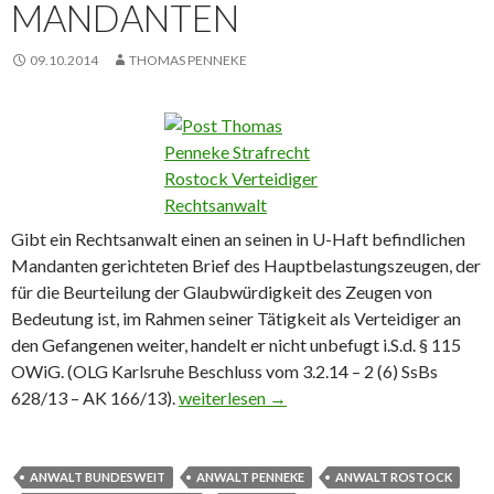
MANDANTEN
09.10.2014
THOMAS PENNEKE
Gibt ein Rechtsanwalt einen an seinen in U-Haft befindlichen
Mandanten gerichteten Brief des Hauptbelastungszeugen, der
für die Beurteilung der Glaubwürdigkeit des Zeugen von
Bedeutung ist, im Rahmen seiner Tätigkeit als Verteidiger an
den Gefangenen weiter, handelt er nicht unbefugt i.S.d. § 115
OWiG. (OLG Karlsruhe Beschluss vom 3.2.14 – 2 (6) SsBs
628/13 – AK 166/13).
Weitergabe von Unterlagen an inhaftier
weiterlesen
→
ANWALT BUNDESWEIT
ANWALT PENNEKE
ANWALT ROSTOCK