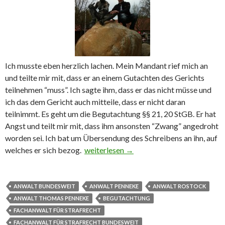
Ich musste eben herzlich lachen. Mein Mandant rief mich an
und teilte mir mit, dass er an einem Gutachten des Gerichts
teilnehmen “muss”. Ich sagte ihm, dass er das nicht müsse und
ich das dem Gericht auch mitteile, dass er nicht daran
teilnimmt. Es geht um die Begutachtung §§ 21, 20 StGB. Er hat
Angst und teilt mir mit, dass ihm ansonsten “Zwang” angedroht
worden sei. Ich bat um Übersendung des Schreibens an ihn, auf
welches er sich bezog.
Bitte oder Vorführung?
weiterlesen
→
ANWALT BUNDESWEIT
ANWALT PENNEKE
ANWALT ROSTOCK
ANWALT THOMAS PENNEKE
BEGUTACHTUNG
FACHANWALT FÜR STRAFRECHT
FACHANWALT FÜR STRAFRECHT BUNDESWEIT