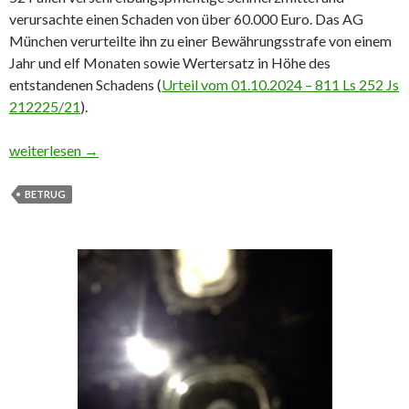
verursachte einen Schaden von über 60.000 Euro. Das AG
München verurteilte ihn zu einer Bewährungsstrafe von einem
Jahr und elf Monaten sowie Wertersatz in Höhe des
entstandenen Schadens (
Urteil vom 01.10.2024 – 811 Ls 252 Js
212225/21
).
52 Stromschläge? Kassenpatient erschleicht sich Schmerzmittel
weiterlesen
→
BETRUG