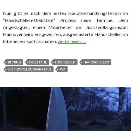
Nun gibt es nach dem ersten Hauptverhandlungstermin im
“Handschellen-Diebstahl” Prozess neue Termine. Dem
Angeklagten, einem Mitarbeiter der Justizvollzugsanstalt
Hannover wird vorgeworfen, ausgemusterte Handschellen im
Internet verkauft zu haben.
Hand- und Fußfesseln für guten Zwe
weiterlesen
→
BETRUG
DIEBSTAHL
FUSSFESSELN
HANDSCHELLEN
JUSTIZVOLLZUGSANSTALT
JVA