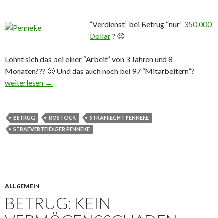
“Verdienst” bei Betrug “nur”
350.000
Dollar
? 😉
Lohnt sich das bei einer “Arbeit” von 3 Jahren und 8
Monaten??? 🙂 Und das auch noch bei 97 “Mitarbeitern”?
350.000 Dollar für Betrug – Lohnt sich das?
weiterlesen
→
BETRUG
ROSTOCK
STRAFRECHT PENNEKE
STRAFVERTEIDIGER PENNEKE
ALLGEMEIN
BETRUG: KEIN