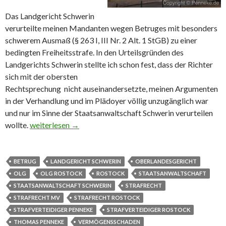
Das Landgericht Schwerin
verurteilte meinen Mandanten wegen Betruges mit besonders
schwerem Ausmaß (§ 263 I, III Nr. 2 Alt. 1 StGB) zu einer
bedingten Freiheitsstrafe. In den Urteilsgründen des
Landgerichts Schwerin stellte ich schon fest, dass der Richter
sich mit der obersten
Rechtsprechung nicht auseinandersetzte, meinen Argumenten
in der Verhandlung und im Plädoyer völlig unzugänglich war
und nur im Sinne der Staatsanwaltschaft Schwerin verurteilen
wollte.
Betrug: kein Vermögensschaden besonders schweren A
weiterlesen
→
BETRUG
LANDGERICHT SCHWERIN
OBERLANDESGERICHT
OLG
OLG ROSTOCK
ROSTOCK
STAATSANWALTSCHAFT
STAATSANWALTSCHAFT SCHWERIN
STRAFRECHT
STRAFRECHT MV
STRAFRECHT ROSTOCK
STRAFVERTEIDIGER PENNEKE
STRAFVERTEIDIGER ROSTOCK
THOMAS PENNEKE
VERMÖGENSSCHADEN