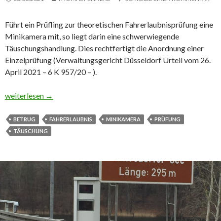
Führt ein Prüfling zur theoretischen Fahr­erlaubnis­prüfung eine
Minikamera mit, so liegt darin eine schwerwiegende
Täuschungshandlung. Dies rechtfertigt die Anordnung einer
Einzelprüfung (Verwaltungsgericht Düsseldorf Urteil vom 26.
April 2021 – 6 K 957/20 – ).
Nutzung einer Minikamera zur theoretischen Prüfung ist schw
weiterlesen
→
BETRUG
FAHRERLAUBNIS
MINIKAMERA
PRÜFUNG
TÄUSCHUNG