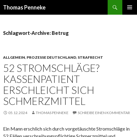
Suchen
Thomas Penneke
SPRINGE
PRIMÄR
ZUM
MENÜ
INHALT
Schlagwort-Archive: Betrug
ALLGEMEIN
,
PROZESSE DEUTSCHLAND
,
STRAFRECHT
52 STROMSCHLÄGE?
KASSENPATIENT
ERSCHLEICHT SICH
SCHMERZMITTEL
05.12.2024
THOMAS PENNEKE
SCHREIBE EINEN KOMMENTAR
Ein Mann erschlich sich durch vorgetäuschte Stromschläge in
52 Fällen verschreibungspflichtige Schmerzmittel und