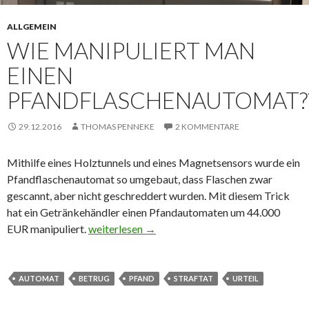
ALLGEMEIN
WIE MANIPULIERT MAN
EINEN
PFANDFLASCHENAUTOMAT?
29.12.2016
THOMAS PENNEKE
2 KOMMENTARE
Mithilfe eines Holztunnels und eines Magnetsensors wurde ein
Pfandflaschenautomat so umgebaut, dass Flaschen zwar
gescannt, aber nicht geschreddert wurden. Mit diesem Trick
hat ein Getränkehändler einen Pfandautomaten um 44.000
EUR manipuliert.
WIE MANIPULIERT MAN EINEN PFANDF
weiterlesen
→
AUTOMAT
BETRUG
PFAND
STRAFTAT
URTEIL