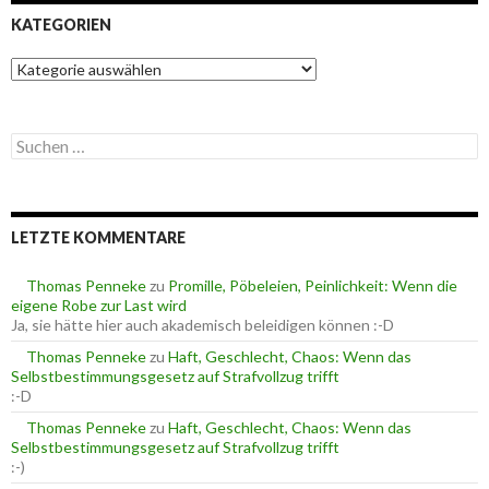
KATEGORIEN
K
a
t
e
S
g
u
o
c
r
h
i
e
e
LETZTE KOMMENTARE
n
n
n
a
Thomas Penneke
zu
Promille, Pöbeleien, Peinlichkeit: Wenn die
c
eigene Robe zur Last wird
h
Ja, sie hätte hier auch akademisch beleidigen können :-D
:
Thomas Penneke
zu
Haft, Geschlecht, Chaos: Wenn das
Selbstbestimmungsgesetz auf Strafvollzug trifft
:-D
Thomas Penneke
zu
Haft, Geschlecht, Chaos: Wenn das
Selbstbestimmungsgesetz auf Strafvollzug trifft
:-)