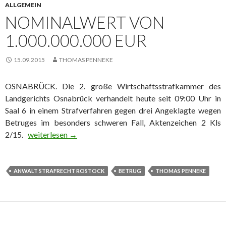
ALLGEMEIN
NOMINALWERT VON
1.000.000.000 EUR
15.09.2015
THOMAS PENNEKE
OSNABRÜCK. Die 2. große Wirtschaftsstrafkammer des
Landgerichts Osnabrück verhandelt heute seit 09:00 Uhr in
Saal 6 in einem Strafverfahren gegen drei Angeklagte wegen
Betruges im besonders schweren Fall, Aktenzeichen 2 Kls
2/15.
Nominalwert von 1.000.000.000 EUR
weiterlesen
→
ANWALT STRAFRECHT ROSTOCK
BETRUG
THOMAS PENNEKE