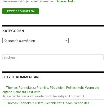
Sie können sich jederzeit abmelden.
Datenschutz
.
KATEGORIEN
K
a
t
e
S
g
u
o
c
r
h
i
e
e
LETZTE KOMMENTARE
n
n
n
a
Thomas Penneke
zu
Promille, Pöbeleien, Peinlichkeit: Wenn die
c
eigene Robe zur Last wird
h
Ja, sie hätte hier auch akademisch beleidigen können :-D
:
Thomas Penneke
zu
Haft, Geschlecht, Chaos: Wenn das