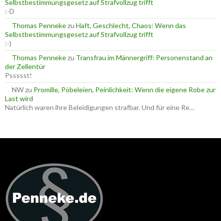
Selbstbestimmungsgesetz auf Strafvollzug trifft
:-D
Thomas Penneke
zu
Haft, Geschlecht, Chaos: Wenn das
Selbstbestimmungsgesetz auf Strafvollzug trifft
:-)
Thomas Penneke
zu
Transfrau im Männergriff: Personenstand an
der Zellentür
Pssssst!
NW
zu
Promille, Pöbeleien, Peinlichkeit: Wenn die eigene Robe zur
Last wird
Natürlich waren ihre Beleidigungen strafbar. Und für eine Re…