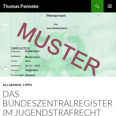
Suchen
Thomas Penneke
SPRINGE
PRIMÄR
ZUM
MENÜ
INHALT
ALLGEMEIN
,
TIPPS
DAS
BUNDESZENTRALREGISTER
IM JUGENDSTRAFRECHT