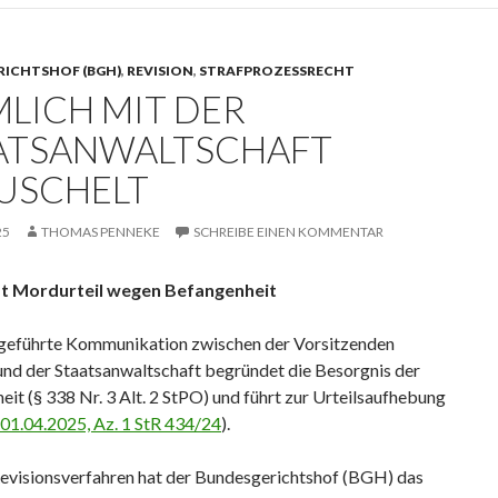
RICHTSHOF (BGH)
,
REVISION
,
STRAFPROZESSRECHT
MLICH MIT DER
ATSANWALTSCHAFT
USCHELT
25
THOMAS PENNEKE
SCHREIBE EINEN KOMMENTAR
t Mordurteil wegen Befangenheit
geführte Kommunikation zwischen der Vorsitzenden
und der Staatsanwaltschaft begründet die Besorgnis der
it (§ 338 Nr. 3 Alt. 2 StPO) und führt zur Urteilsaufhebung
. 01.04.2025, Az. 1 StR 434/24
).
Revisionsverfahren hat der Bundesgerichtshof (BGH) das