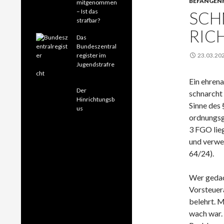
BEFANGEN
mitgenommen
– Ist das
SCH
strafbar?
RIC
Das
Bundeszentral
register im
23.03.20
Jugendstrafre
cht
Ein ehren
Der
schnarcht 
Hinrichtungsb
Sinne des 
us
ordnungsg
3 FGO lie
und verwei
64/24).
Wer gedac
Vorsteuer
belehrt. M
wach war. 