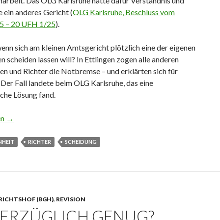
rbeit. Das OLG Karlsruhe hatte dafür Verständnis und
 ein anderes Gericht (
OLG Karlsruhe, Beschluss vom
5 – 20 UFH 1/25
).
enn sich am kleinen Amtsgericht plötzlich eine der eigenen
n scheiden lassen will? In Ettlingen zogen alle anderen
en und Richter die Notbremse – und erklärten sich für
Der Fall landete beim OLG Karlsruhe, das eine
che Lösung fand.
ter sich scheiden lassen …
en
→
NHEIT
RICHTER
SCHEIDUNG
RICHTSHOF (BGH)
,
REVISION
ERZÜGLICH GENUG?