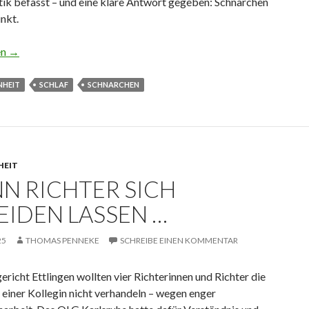
ik befasst – und eine klare Antwort gegeben: Schnarchen
unkt.
nd auf der Richterbank
en
→
NHEIT
SCHLAF
SCHNARCHEN
HEIT
N RICHTER SICH
EIDEN LASSEN …
25
THOMAS PENNEKE
SCHREIBE EINEN KOMMENTAR
icht Ettlingen wollten vier Richterinnen und Richter die
einer Kollegin nicht verhandeln – wegen enger