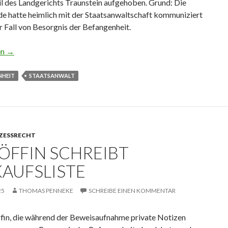
l des Landgerichts Traunstein aufgehoben. Grund: Die
de hatte heimlich mit der Staatsanwaltschaft kommuniziert
er Fall von Besorgnis der Befangenheit.
mit der Staatsanwaltschaft getuschelt
en
→
NHEIT
STAATSANWALT
ZESSRECHT
ÖFFIN SCHREIBT
KAUFSLISTE
25
THOMAS PENNEKE
SCHREIBE EINEN KOMMENTAR
ffin, die während der Beweisaufnahme private Notizen