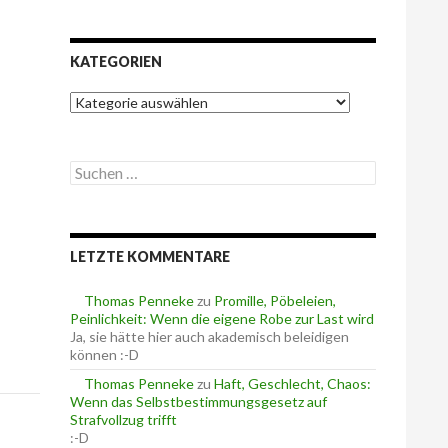
KATEGORIEN
K
a
t
e
S
g
u
o
c
r
h
i
e
e
LETZTE KOMMENTARE
n
n
n
a
Thomas Penneke
zu
Promille, Pöbeleien,
c
Peinlichkeit: Wenn die eigene Robe zur Last wird
h
Ja, sie hätte hier auch akademisch beleidigen
:
können :-D
Thomas Penneke
zu
Haft, Geschlecht, Chaos:
Wenn das Selbstbestimmungsgesetz auf
Strafvollzug trifft
:-D