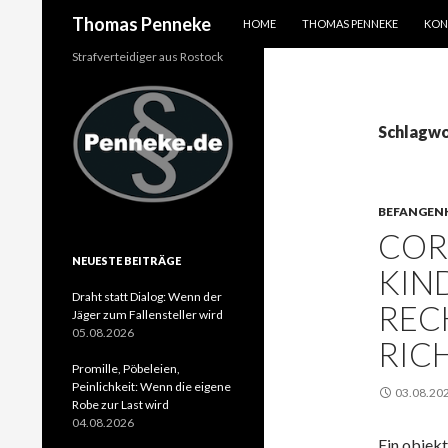
SPRINGE ZUM INHALT
Suchen
Thomas Penneke
HOME
THOMAS PENNEKE
KON
Strafverteidiger aus Rostock
Schlagwo
BEFANGEN
COR
NEUESTE BEITRÄGE
KIN
Draht statt Dialog: Wenn der
REC
Jäger zum Fallensteller wird
05.08.2026
RIC
Promille, Pöbeleien,
Peinlichkeit: Wenn die eigene
03.08.20
Robe zur Last wird
04.08.2026
Ein objek