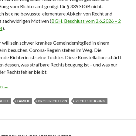
ßung vom Richteramt genügt für § 339 StGB nicht.
ch ist eine bewusste, elementare Abkehr von Recht und
s sachwidrigen Motiven (
BGH, Beschluss vom 2.6.2026 – 2
24
).
r will sein schwer krankes Gemeindemitglied in einem
eim besuchen. Corona-Regeln stehen im Weg. Die
nde Richterin ist seine Tochter. Diese Konstellation schärft
en dessen, was strafbare Rechtsbeugung ist – und was nur
er Rechtsfehler bleibt.
irche, Kindeswohl? Wenn Rechtsbeugung am Richteramt abprallt
en
→
NHEIT
FAMILIE
PROBERICHTERIN
RECHTSBEUGUNG