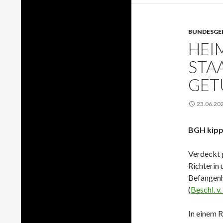
BUNDESGE
HEI
STA
GET
23.06.20
BGH kipp
Verdeckt 
Richterin 
Befangenhe
(
Beschl. v
In einem 