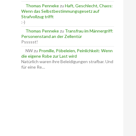
Thomas Penneke
zu
Haft, Geschlecht, Chaos:
Wenn das Selbstbestimmungsgesetz auf
Strafvollzug trifft
:-)
Thomas Penneke
zu
Transfrau im Männergriff:
Personenstand an der Zellentür
Pssssst!
NW
zu
Promille, Pöbeleien, Peinlichkeit: Wenn
die eigene Robe zur Last wird
Natürlich waren ihre Beleidigungen strafbar. Und
für eine Re…