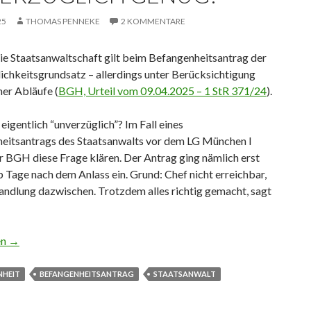
25
THOMAS PENNEKE
2 KOMMENTARE
ie Staatsanwaltschaft gilt beim Befangenheitsantrag der
ichkeitsgrundsatz – allerdings unter Berücksichtigung
er Abläufe (
BGH, Urteil vom 09.04.2025 – 1 StR 371/24
).
eigentlich “unverzüglich”? Im Fall eines
eitsantrags des Staatsanwalts vor dem LG München I
r BGH diese Frage klären. Der Antrag ging nämlich erst
 Tage nach dem Anlass ein. Grund: Chef nicht erreichbar,
andlung dazwischen. Trotzdem alles richtig gemacht, sagt
ich genug?
en
→
NHEIT
BEFANGENHEITSANTRAG
STAATSANWALT