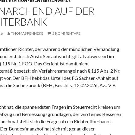
HEIT
,
REVISION / RECHTSBESCHWERDE
NARCHEND AUF DER
HTERBANK
26
THOMAS PENNEKE
2 KOMMENTARE
amtlicher Richter, der während der mündlichen Verhandlung
und erst durch Anstoßen aufwacht, gilt als abwesend im
§ 119 Nr. 1 FGO. Das Gericht ist damit nicht
emäß besetzt; ein Verfahrensmangel nach § 115 Abs. 2 Nr.
gt vor. Der BFH hebt das Urteil des FG Sachsen-Anhalt auf
st die Sache zurück (BFH, Beschl. v. 12.02.2026, Az.: V B
ht hat, die spannendsten Fragen im Steuerrecht kreisen um
abzug und Bemessungsgrundlagen, der wird eines Besseren
anchmal stellt sich die Frage, ob ein Richter überhaupt
Der Bundesfinanzhof hat sich mit genau dieser