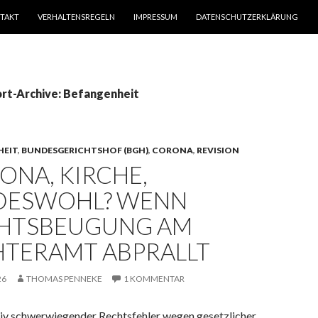
TAKT
VERHALTENSREGELN
IMPRESSUM
DATENSCHUTZERKLÄRUNG
rt-Archive: Befangenheit
HEIT
,
BUNDESGERICHTSHOF (BGH)
,
CORONA
,
REVISION
ONA, KIRCHE,
DESWOHL? WENN
HTSBEUGUNG AM
HTERAMT ABPRALLT
26
THOMAS PENNEKE
1 KOMMENTAR
tiv schwerwiegender Rechtsfehler wegen gesetzlicher