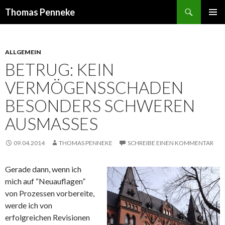
Suchen
Thomas Penneke
SPRINGE
PRIMÄR
ZUM
MENÜ
INHALT
ALLGEMEIN
BETRUG: KEIN
VERMÖGENSSCHADEN
BESONDERS SCHWEREN
AUSMASSES
09.04.2014
THOMAS PENNEKE
SCHREIBE EINEN KOMMENTAR
Gerade dann, wenn ich
mich auf “Neuauflagen”
von Prozessen vorbereite,
werde ich von
erfolgreichen Revisionen