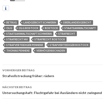
BETRUG
LANDGERICHT SCHWERIN
OBERLANDESGERICHT
OLG
OLG ROSTOCK
ROSTOCK
STAATSANWALTSCHAFT
STAATSANWALTSCHAFT SCHWERIN
STRAFRECHT
STRAFRECHT MV
STRAFRECHT ROSTOCK
STRAFVERTEIDIGER PENNEKE
STRAFVERTEIDIGER ROSTOCK
THOMAS PENNEKE
VERMÖGENSSCHADEN
VORHERIGER BEITRAG
Beitrags-
Strafvollstreckung früher: rädern
Navigation
NÄCHSTER BEITRAG
Untersuchungshaft: Fluchtgefahr bei Ausländern nicht zwingend