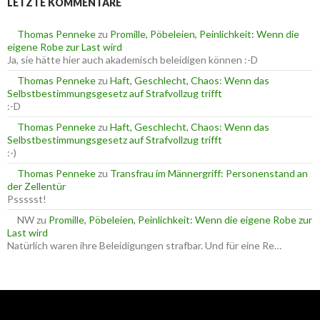
LETZTE KOMMENTARE
n
n
n
a
Thomas Penneke
zu
Promille, Pöbeleien, Peinlichkeit: Wenn die
c
eigene Robe zur Last wird
h
Ja, sie hätte hier auch akademisch beleidigen können :-D
:
Thomas Penneke
zu
Haft, Geschlecht, Chaos: Wenn das
Selbstbestimmungsgesetz auf Strafvollzug trifft
:-D
Thomas Penneke
zu
Haft, Geschlecht, Chaos: Wenn das
Selbstbestimmungsgesetz auf Strafvollzug trifft
:-)
Thomas Penneke
zu
Transfrau im Männergriff: Personenstand an
der Zellentür
Pssssst!
NW
zu
Promille, Pöbeleien, Peinlichkeit: Wenn die eigene Robe zur
Last wird
Natürlich waren ihre Beleidigungen strafbar. Und für eine Re…