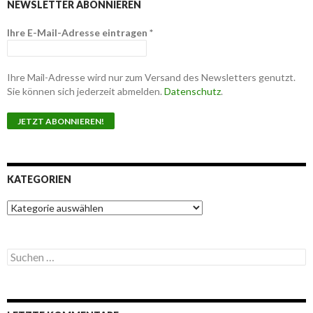
NEWSLETTER ABONNIEREN
Ihre E-Mail-Adresse eintragen
*
Ihre Mail-Adresse wird nur zum Versand des Newsletters genutzt.
Sie können sich jederzeit abmelden.
Datenschutz
.
KATEGORIEN
K
a
t
e
S
g
u
o
c
r
h
i
e
e