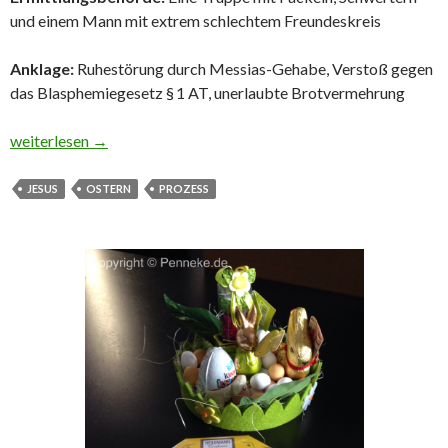
und einem Mann mit extrem schlechtem Freundeskreis
Anklage:
Ruhestörung durch Messias-Gehabe, Verstoß gegen
das Blasphemiegesetz § 1 AT, unerlaubte Brotvermehrung
Fallakte Nr. 0033/1: Jesus von Nazaret
weiterlesen
→
JESUS
OSTERN
PROZESS