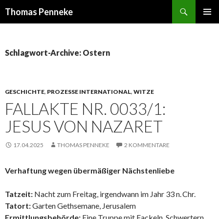
Suchen
Thomas Penneke
SPRINGE
PRIMÄR
ZUM
MENÜ
INHALT
Schlagwort-Archive: Ostern
GESCHICHTE
,
PROZESSE INTERNATIONAL
,
WITZE
FALLAKTE NR. 0033/1:
JESUS VON NAZARET
17.04.2025
THOMAS PENNEKE
2 KOMMENTARE
Verhaftung wegen übermäßiger Nächstenliebe
Tatzeit:
Nacht zum Freitag, irgendwann im Jahr 33 n. Chr.
Tatort:
Garten Gethsemane, Jerusalem
Ermittlungsbehörde:
Eine Truppe mit Fackeln, Schwertern