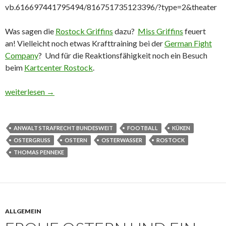
vb.616697441795494/816751735123396/?type=2&theater
Was sagen die
Rostock Griffins
dazu?
Miss Griffins
feuert
an!
Vielleicht noch etwas Krafttraining bei der
German Fight
Company
?
Und für die Reaktionsfähigkeit noch ein Besuch
beim
Kartcenter Rostock
.
Das Küken und Football 🙂
weiterlesen
→
ANWALT STRAFRECHT BUNDESWEIT
FOOTBALL
KÜKEN
OSTERGRUSS
OSTERN
OSTERWASSER
ROSTOCK
THOMAS PENNEKE
ALLGEMEIN