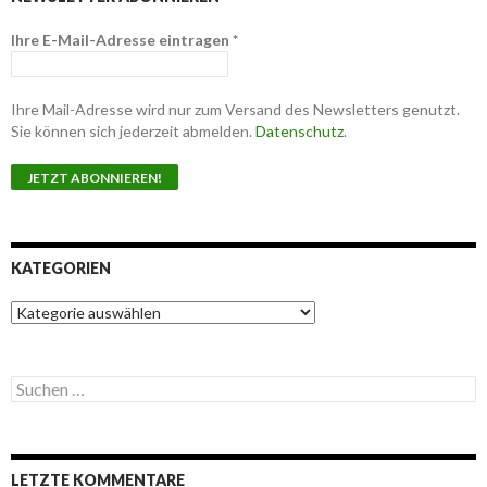
Ihre E-Mail-Adresse eintragen
*
Ihre Mail-Adresse wird nur zum Versand des Newsletters genutzt.
Sie können sich jederzeit abmelden.
Datenschutz
.
KATEGORIEN
K
a
t
e
S
g
u
o
c
r
h
i
e
e
LETZTE KOMMENTARE
n
n