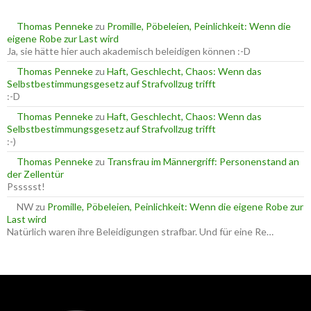
n
a
Thomas Penneke
zu
Promille, Pöbeleien, Peinlichkeit: Wenn die
c
eigene Robe zur Last wird
h
Ja, sie hätte hier auch akademisch beleidigen können :-D
:
Thomas Penneke
zu
Haft, Geschlecht, Chaos: Wenn das
Selbstbestimmungsgesetz auf Strafvollzug trifft
:-D
Thomas Penneke
zu
Haft, Geschlecht, Chaos: Wenn das
Selbstbestimmungsgesetz auf Strafvollzug trifft
:-)
Thomas Penneke
zu
Transfrau im Männergriff: Personenstand an
der Zellentür
Pssssst!
NW
zu
Promille, Pöbeleien, Peinlichkeit: Wenn die eigene Robe zur
Last wird
Natürlich waren ihre Beleidigungen strafbar. Und für eine Re…