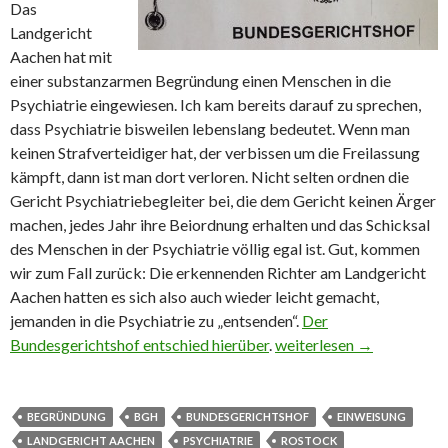
Das
Landgericht
Aachen hat mit
einer substanzarmen Begründung einen Menschen in die
Psychiatrie eingewiesen. Ich kam bereits darauf zu sprechen,
dass Psychiatrie bisweilen lebenslang bedeutet. Wenn man
keinen Strafverteidiger hat, der verbissen um die Freilassung
kämpft, dann ist man dort verloren. Nicht selten ordnen die
Gericht Psychiatriebegleiter bei, die dem Gericht keinen Ärger
machen, jedes Jahr ihre Beiordnung erhalten und das Schicksal
des Menschen in der Psychiatrie völlig egal ist. Gut, kommen
wir zum Fall zurück: Die erkennenden Richter am Landgericht
Aachen hatten es sich also auch wieder leicht gemacht,
jemanden in die Psychiatrie zu „entsenden“.
Der
Bundesgerichtshof entschied hierüber
.
Einweisung Psychiatrie:
weiterlesen
→
BEGRÜNDUNG
BGH
BUNDESGERICHTSHOF
EINWEISUNG
LANDGERICHT AACHEN
PSYCHIATRIE
ROSTOCK