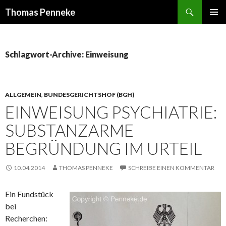
Suchen
Thomas Penneke
SPRINGE
PRIMÄR
ZUM
MENÜ
INHALT
Schlagwort-Archive: Einweisung
ALLGEMEIN
,
BUNDESGERICHTSHOF (BGH)
EINWEISUNG PSYCHIATRIE:
SUBSTANZARME
BEGRÜNDUNG IM URTEIL
10.04.2014
THOMAS PENNEKE
SCHREIBE EINEN KOMMENTAR
Ein Fundstück
bei
Recherchen: