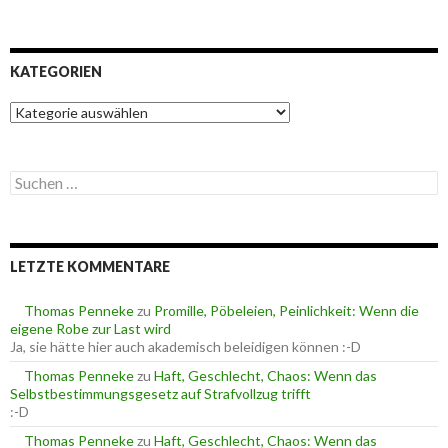
KATEGORIEN
K
a
t
e
S
g
u
o
c
r
h
i
e
e
LETZTE KOMMENTARE
n
n
n
a
Thomas Penneke
zu
Promille, Pöbeleien, Peinlichkeit: Wenn die
c
eigene Robe zur Last wird
h
Ja, sie hätte hier auch akademisch beleidigen können :-D
:
Thomas Penneke
zu
Haft, Geschlecht, Chaos: Wenn das
Selbstbestimmungsgesetz auf Strafvollzug trifft
:-D
Thomas Penneke
zu
Haft, Geschlecht, Chaos: Wenn das