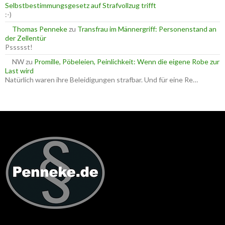
Selbstbestimmungsgesetz auf Strafvollzug trifft
:-)
Thomas Penneke
zu
Transfrau im Männergriff: Personenstand an
der Zellentür
Pssssst!
NW
zu
Promille, Pöbeleien, Peinlichkeit: Wenn die eigene Robe zur
Last wird
Natürlich waren ihre Beleidigungen strafbar. Und für eine Re…