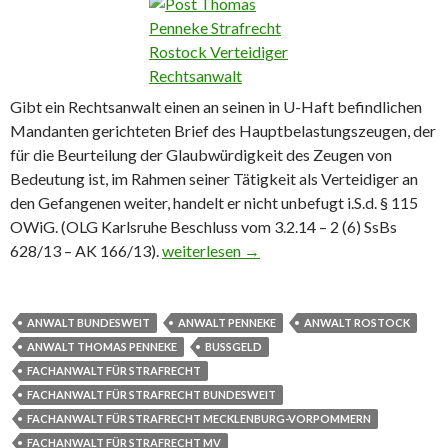
Gibt ein Rechtsanwalt einen an seinen in U-Haft befindlichen
Mandanten gerichteten Brief des Hauptbelastungszeugen, der
für die Beurteilung der Glaubwürdigkeit des Zeugen von
Bedeutung ist, im Rahmen seiner Tätigkeit als Verteidiger an
den Gefangenen weiter, handelt er nicht unbefugt i.S.d. § 115
OWiG. (OLG Karlsruhe Beschluss vom 3.2.14 – 2 (6) SsBs
628/13 – AK 166/13).
Weitergabe von Unterlagen an inhaftier
weiterlesen
→
ANWALT BUNDESWEIT
ANWALT PENNEKE
ANWALT ROSTOCK
ANWALT THOMAS PENNEKE
BUSSGELD
FACHANWALT FÜR STRAFRECHT
FACHANWALT FÜR STRAFRECHT BUNDESWEIT
FACHANWALT FÜR STRAFRECHT MECKLENBURG-VORPOMMERN
FACHANWALT FÜR STRAFRECHT MV