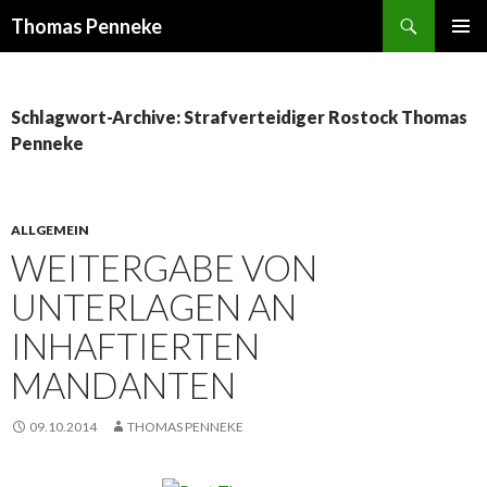
Suchen
Thomas Penneke
SPRINGE
PRIMÄR
ZUM
MENÜ
INHALT
Schlagwort-Archive: Strafverteidiger Rostock Thomas
Penneke
ALLGEMEIN
WEITERGABE VON
UNTERLAGEN AN
INHAFTIERTEN
MANDANTEN
09.10.2014
THOMAS PENNEKE