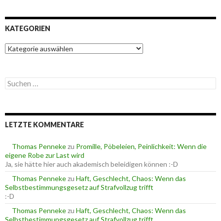
KATEGORIEN
K
a
t
e
S
g
u
o
c
r
h
i
e
e
LETZTE KOMMENTARE
n
n
n
a
Thomas Penneke
zu
Promille, Pöbeleien, Peinlichkeit: Wenn die
c
eigene Robe zur Last wird
h
Ja, sie hätte hier auch akademisch beleidigen können :-D
:
Thomas Penneke
zu
Haft, Geschlecht, Chaos: Wenn das
Selbstbestimmungsgesetz auf Strafvollzug trifft
:-D
Thomas Penneke
zu
Haft, Geschlecht, Chaos: Wenn das
Selbstbestimmungsgesetz auf Strafvollzug trifft