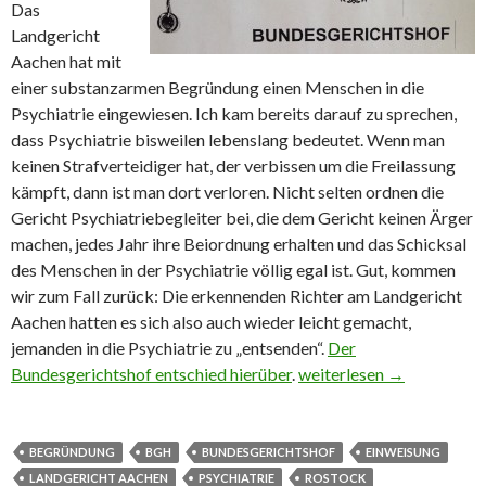
Das
Landgericht
Aachen hat mit
einer substanzarmen Begründung einen Menschen in die
Psychiatrie eingewiesen. Ich kam bereits darauf zu sprechen,
dass Psychiatrie bisweilen lebenslang bedeutet. Wenn man
keinen Strafverteidiger hat, der verbissen um die Freilassung
kämpft, dann ist man dort verloren. Nicht selten ordnen die
Gericht Psychiatriebegleiter bei, die dem Gericht keinen Ärger
machen, jedes Jahr ihre Beiordnung erhalten und das Schicksal
des Menschen in der Psychiatrie völlig egal ist. Gut, kommen
wir zum Fall zurück: Die erkennenden Richter am Landgericht
Aachen hatten es sich also auch wieder leicht gemacht,
jemanden in die Psychiatrie zu „entsenden“.
Der
Bundesgerichtshof entschied hierüber
.
Einweisung Psychiatrie:
weiterlesen
→
BEGRÜNDUNG
BGH
BUNDESGERICHTSHOF
EINWEISUNG
LANDGERICHT AACHEN
PSYCHIATRIE
ROSTOCK