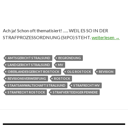
Ach ja! Schon oft thematisiert! ….. WEIL ES SO IN DER
STRAFPROZESSORDNUNG (StPO) STEHT.
Revisionsverwerfu
weiterlesen
→
AMTSGERICHT STRALSUND
BEGRÜNDUNG
LANDGERICHT STRALSUND
MV
OBERLANDESGERICHT ROSTOCK
OLG ROSTOCK
REVISION
REVISIONSVERWERFUNG
ROSTOCK
STAATSANWALTSCHAFT STRALSUND
STRAFRECHT MV
STRAFRECHT ROSTOCK
STRAFVERTEIDIGER PENNEKE