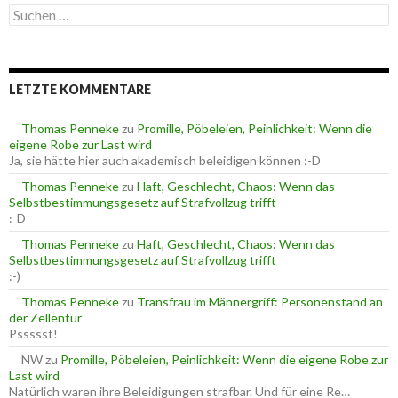
S
g
u
o
c
r
h
i
e
e
LETZTE KOMMENTARE
n
n
n
a
Thomas Penneke
zu
Promille, Pöbeleien, Peinlichkeit: Wenn die
c
eigene Robe zur Last wird
h
Ja, sie hätte hier auch akademisch beleidigen können :-D
:
Thomas Penneke
zu
Haft, Geschlecht, Chaos: Wenn das
Selbstbestimmungsgesetz auf Strafvollzug trifft
:-D
Thomas Penneke
zu
Haft, Geschlecht, Chaos: Wenn das
Selbstbestimmungsgesetz auf Strafvollzug trifft
:-)
Thomas Penneke
zu
Transfrau im Männergriff: Personenstand an
der Zellentür
Pssssst!
NW
zu
Promille, Pöbeleien, Peinlichkeit: Wenn die eigene Robe zur
Last wird
Natürlich waren ihre Beleidigungen strafbar. Und für eine Re…