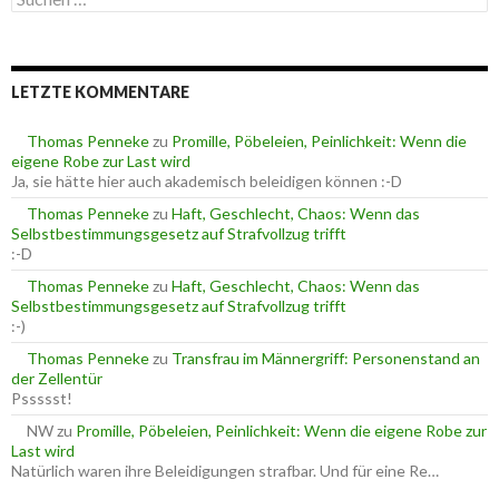
u
o
c
r
h
i
e
e
LETZTE KOMMENTARE
n
n
n
a
Thomas Penneke
zu
Promille, Pöbeleien, Peinlichkeit: Wenn die
c
eigene Robe zur Last wird
h
Ja, sie hätte hier auch akademisch beleidigen können :-D
:
Thomas Penneke
zu
Haft, Geschlecht, Chaos: Wenn das
Selbstbestimmungsgesetz auf Strafvollzug trifft
:-D
Thomas Penneke
zu
Haft, Geschlecht, Chaos: Wenn das
Selbstbestimmungsgesetz auf Strafvollzug trifft
:-)
Thomas Penneke
zu
Transfrau im Männergriff: Personenstand an
der Zellentür
Pssssst!
NW
zu
Promille, Pöbeleien, Peinlichkeit: Wenn die eigene Robe zur
Last wird
Natürlich waren ihre Beleidigungen strafbar. Und für eine Re…