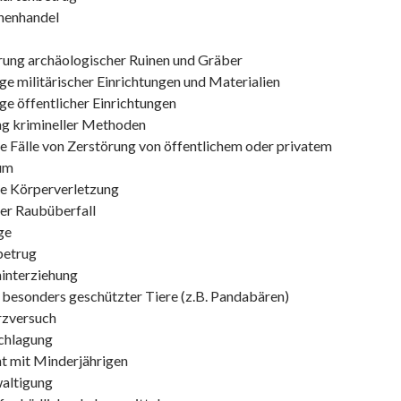
enhandel
rung archäologischer Ruinen und Gräber
e militärischer Einrichtungen und Materialien
e öffentlicher Einrichtungen
ng krimineller Methoden
 Fälle von Zerstörung von öffentlichem oder privatem
um
e Körperverletzung
er Raubüberfall
ge
betrug
hinterziehung
 besonders geschützter Tiere (z.B. Pandabären)
zversuch
chlagung
t mit Minderjährigen
altigung