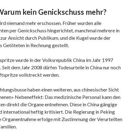
Warum kein Genickschuss mehr?
ird niemand mehr erschossen. Früher wurden alle
ten per Genickschuss hingerichtet, manchmal mehrere in
 zur Ansicht durch Publikum, und die Kugel wurde der
s Getöteten in Rechnung gestellt.
spritze wurde in der Volksrepublik China im Jahr 1997
. Seit dem Jahr 2008 dürfen Todesurteile in China nur noch
ftspritze vollstreckt werden.
htungsbusse haben einen weiteren, aus chinesischer Sicht
enen» Nebeneffekt: Das medizinische Personal kann den
ten direkt die Organe entnehmen. Diese in China gängige
d international heftig kritisiert. Die Regierung in Peking
ie Organentnahme erfolge mit Zustimmung der Verurteilten
Familien.