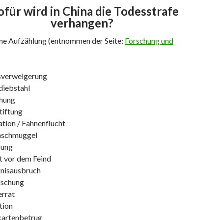
für wird in China die Todesstrafe
verhangen?
eine Aufzählung (entnommen der Seite:
Forschung und
sverweigerung
diebstahl
hung
tiftung
tion / Fahnenflucht
nschmuggel
rung
t vor dem Feind
nisausbruch
lschung
rrat
tion
kartenbetrug