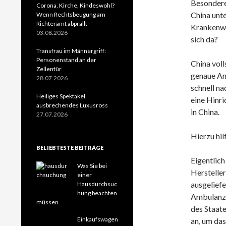
Besonderes
Corona, Kirche, Kindeswohl?
China unte
Wenn Rechtsbeugung am
Richteramt abprallt
Krankenwa
03.08.2026
sich da?
Transfrau im Männergriff:
Personenstand an der
China voll
Zellentür
genaue Anz
28.07.2026
schnell na
Heiliges Spektakel,
eine Hinri
ausbrechendes Luxusross
in China.
27.07.2026
Hierzu hil
BELIEBTESTE BEITRÄGE
Eigentlich
Was Sie bei
Hersteller
einer
ausgeliefe
Hausdurchsuc
hung beachten
Ambulanzf
müssen
des Staate
Einkaufswagen
an, um das