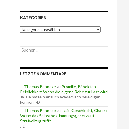
KATEGORIEN
K
a
t
e
S
g
u
o
c
r
h
i
e
e
LETZTE KOMMENTARE
n
n
n
a
Thomas Penneke
zu
Promille, Pöbeleien,
c
Peinlichkeit: Wenn die eigene Robe zur Last wird
h
Ja, sie hätte hier auch akademisch beleidigen
:
können :-D
Thomas Penneke
zu
Haft, Geschlecht, Chaos:
Wenn das Selbstbestimmungsgesetz auf
Strafvollzug trifft
:-D