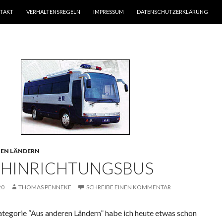
TAKT
VERHALTENSREGELN
IMPRESSUM
DATENSCHUTZERKLÄRUNG
REN LÄNDERN
 HINRICHTUNGSBUS
20
THOMAS PENNEKE
SCHREIBE EINEN KOMMENTAR
ategorie “Aus anderen Ländern” habe ich heute etwas schon