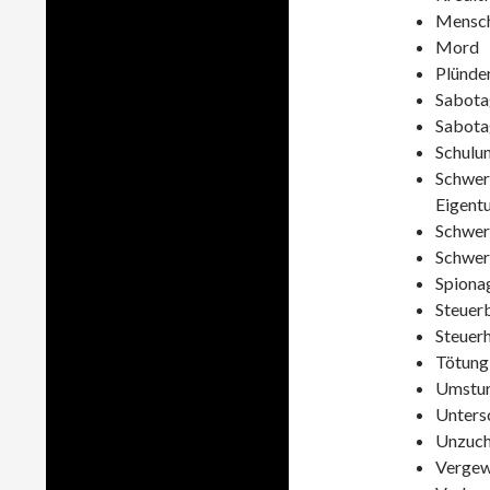
Mensch
Mord
Plünde
Sabotag
Sabotag
Schulu
Schwere
Eigent
Schwer
Schwer
Spiona
Steuer
Steuer
Tötung
Umstur
Unters
Unzuch
Vergew