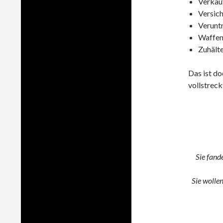
Verkau
Versic
Verunt
Waffen
Zuhälte
Das ist d
vollstreck
Sie fand
Sie wolle