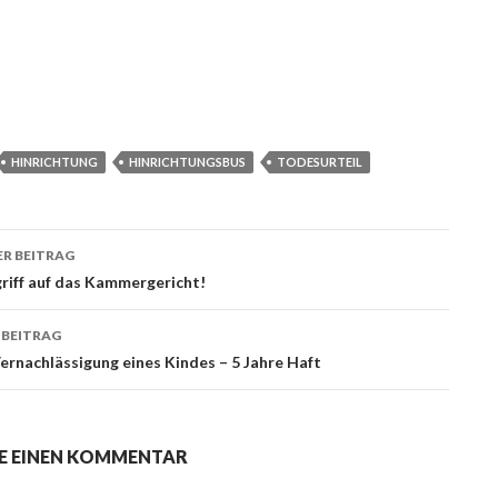
HINRICHTUNG
HINRICHTUNGSBUS
TODESURTEIL
R BEITRAG
ags-
riff auf das Kammergericht!
ation
 BEITRAG
ernachlässigung eines Kindes – 5 Jahre Haft
E EINEN KOMMENTAR