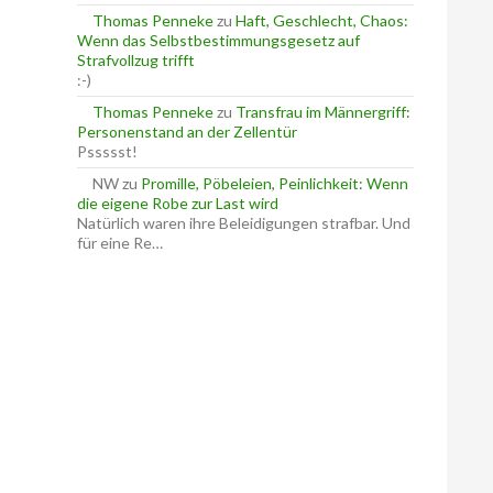
Thomas Penneke
zu
Haft, Geschlecht, Chaos:
Wenn das Selbstbestimmungsgesetz auf
Strafvollzug trifft
:-)
Thomas Penneke
zu
Transfrau im Männergriff:
Personenstand an der Zellentür
Pssssst!
NW
zu
Promille, Pöbeleien, Peinlichkeit: Wenn
die eigene Robe zur Last wird
Natürlich waren ihre Beleidigungen strafbar. Und
für eine Re…