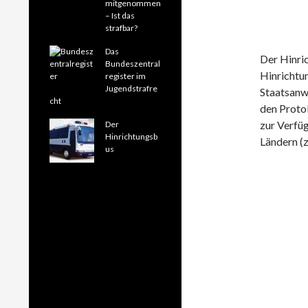
mitgenommen
– Ist das
strafbar?
Das
Der Hinri
Bundeszentral
Hinrichtu
register im
Jugendstrafre
Staatsanwa
cht
den Proto
zur Verfüg
Der
Hinrichtungsb
Ländern (z
us