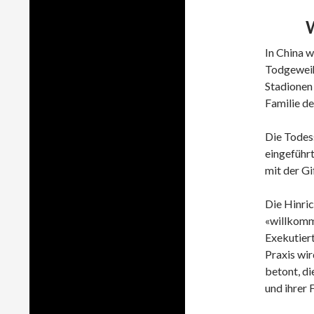
In China w
Todgeweih
Stadionen
Familie de
Die Todes
eingeführt
mit der Gi
Die Hinric
«willkomm
Exekutier
Praxis wir
betont, d
und ihrer 