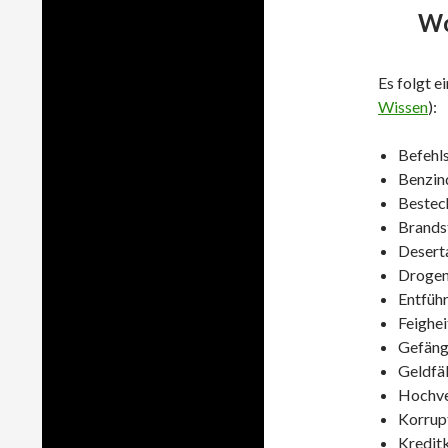
Wo
Es folgt 
Wissen
):
Befehl
Benzin
Bestec
Brands
Deserta
Droge
Entfüh
Feighei
Gefäng
Geldfä
Hochve
Korrup
Kredit