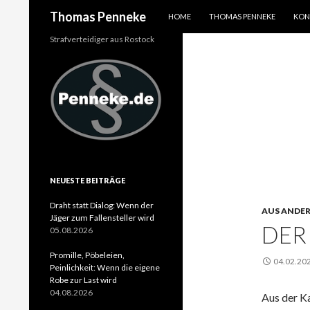
SPRINGE ZUM INHALT
Suchen
Thomas Penneke
HOME
THOMAS PENNEKE
KON
Strafverteidiger aus Rostock
NEUESTE BEITRÄGE
Draht statt Dialog: Wenn der
AUS ANDE
Jäger zum Fallensteller wird
DER
05.08.2026
Promille, Pöbeleien,
04.02.20
Peinlichkeit: Wenn die eigene
Robe zur Last wird
04.08.2026
Aus der K