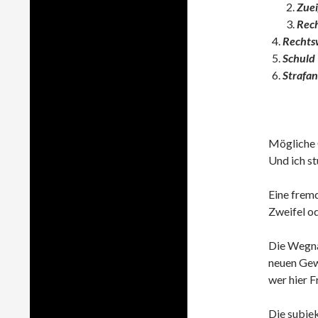
Zue
Rech
Rechts
Schuld
Strafan
Mögliche 
Und ich st
Eine frem
Zweifel od
Die Wegna
neuen Gewa
wer hier F
Die subjek