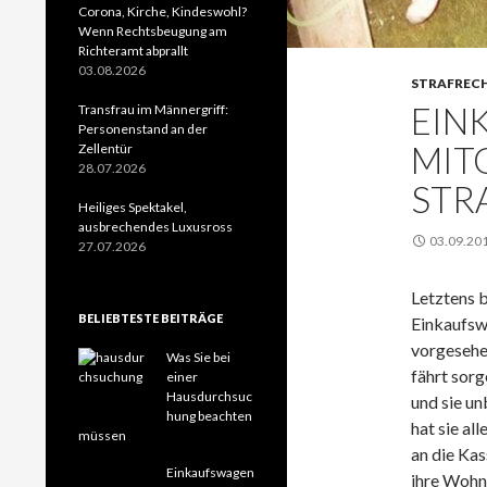
Corona, Kirche, Kindeswohl?
Wenn Rechtsbeugung am
Richteramt abprallt
03.08.2026
STRAFREC
EIN
Transfrau im Männergriff:
Personenstand an der
MIT
Zellentür
28.07.2026
STR
Heiliges Spektakel,
ausbrechendes Luxusross
03.09.20
27.07.2026
Letztens b
BELIEBTESTE BEITRÄGE
Einkaufsw
vorgesehe
Was Sie bei
fährt sorg
einer
Hausdurchsuc
und sie un
hung beachten
hat sie al
müssen
an die Kas
Einkaufswagen
ihre Wohn