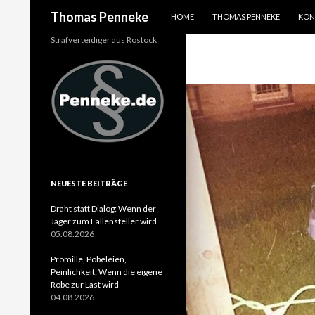
SPRINGE ZUM INHALT
Suchen
Thomas Penneke
HOME
THOMAS PENNEKE
KON
Strafverteidiger aus Rostock
NEUESTE BEITRÄGE
Draht statt Dialog: Wenn der
Jäger zum Fallensteller wird
05.08.2026
Promille, Pöbeleien,
Peinlichkeit: Wenn die eigene
Robe zur Last wird
04.08.2026