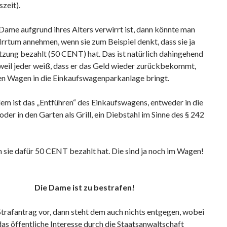
zeit).
ame aufgrund ihres Alters verwirrt ist, dann könnte man
 Irrtum annehmen, wenn sie zum Beispiel denkt, dass sie ja
tzung bezahlt (50 CENT) hat. Das ist natürlich dahingehend
 weil jeder weiß, dass er das Geld wieder zurückbekommt,
en Wagen in die Einkaufswagenparkanlage bringt.
llem ist das „Entführen“ des Einkaufswagens, entweder in die
er in den Garten als Grill, ein Diebstahl im Sinne des § 242
 sie dafür 50 CENT bezahlt hat. Die sind ja noch im Wagen!
Die Dame ist zu bestrafen!
Strafantrag vor, dann steht dem auch nichts entgegen, wobei
das öffentliche Interesse durch die Staatsanwaltschaft