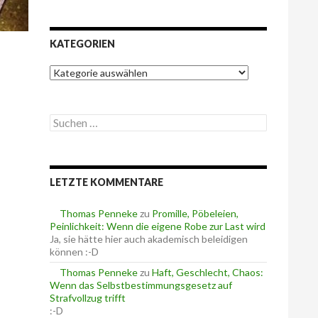
KATEGORIEN
K
a
t
e
S
g
u
o
c
r
h
i
e
e
LETZTE KOMMENTARE
n
n
n
a
Thomas Penneke
zu
Promille, Pöbeleien,
c
Peinlichkeit: Wenn die eigene Robe zur Last wird
h
Ja, sie hätte hier auch akademisch beleidigen
:
können :-D
Thomas Penneke
zu
Haft, Geschlecht, Chaos:
Wenn das Selbstbestimmungsgesetz auf
Strafvollzug trifft
:-D