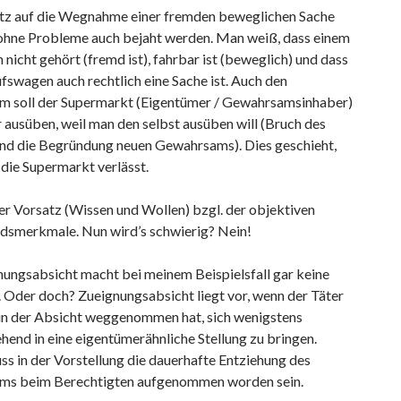
tz auf die Wegnahme einer fremden beweglichen Sache
 ohne Probleme auch bejaht werden. Man weiß, dass einem
nicht gehört (fremd ist), fahrbar ist (beweglich) und dass
fswagen auch rechtlich eine Sache ist. Auch den
 soll der Supermarkt (Eigentümer / Gewahrsamsinhaber)
 ausüben, weil man den selbst ausüben will (Bruch des
nd die Begründung neuen Gewahrsams). Dies geschieht,
die Supermarkt verlässt.
er Vorsatz (Wissen und Wollen) bzgl. der objektiven
dsmerkmale. Nun wird’s schwierig? Nein!
nungsabsicht macht bei meinem Beispielsfall gar keine
 Oder doch? Zueignungsabsicht liegt vor, wenn der Täter
 in der Absicht weggenommen hat, sich wenigstens
end in eine eigentümerähnliche Stellung zu bringen.
s in der Vorstellung die dauerhafte Entziehung des
s beim Berechtigten aufgenommen worden sein.