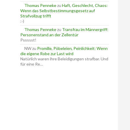
Thomas Penneke
zu
Haft, Geschlecht, Chaos:
Wenn das Selbstbestimmungsgesetz auf
Strafvollzug trifft
:-)
Thomas Penneke
zu
Transfrau im Männergriff:
Personenstand an der Zellentür
Pssssst!
NW
zu
Promille, Pöbeleien, Peinlichkeit: Wenn
die eigene Robe zur Last wird
Natürlich waren ihre Beleidigungen strafbar. Und
für eine Re…