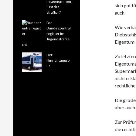
mitgenommen
sich gut f
– Ist das
auch.
strafbar?
Das
Wie verhäl
Bundeszentral
register im
Diebstahls
Jugendstrafre
Eigentum 
cht
Der
Zu letzter
Hinrichtungsb
Eigentums
us
Supermark
nicht erkl
rechtliche
Die große 
aber auch
Zur Prüfun
die rechtl