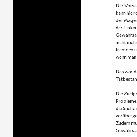
Der Vorsa
kann hier
der Wagen 
der Einkau
Gewahrsam
nicht mehr
fremden u
wenn man 
Das war d
Tatbestan
Die Zueig
Probleme.
die Sache
vorübergeh
Zudem mus
Gewahrsam