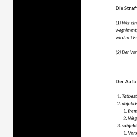
Die Straft
(1) Wer ei
wegnimmt, 
wird mit Fr
(2) Der Ver
Der Aufba
Tatbes
objekti
frem
Weg
subjekt
Vors