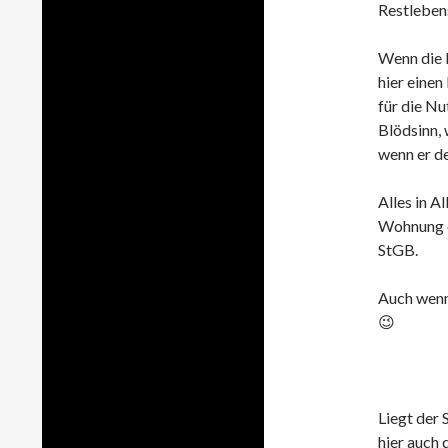
Restlebens
Wenn die D
hier einen
für die Nu
Blödsinn,
wenn er d
Alles in A
Wohnung od
StGB.
Auch wenn
😉
Liegt der 
hier auch 