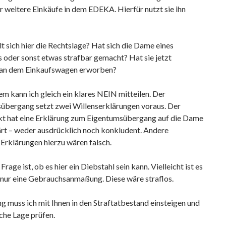
ür weitere Einkäufe in dem EDEKA. Hierfür nutzt sie ihn
t sich hier die Rechtslage? Hat sich die Dame eines
 oder sonst etwas strafbar gemacht? Hat sie jetzt
an dem Einkaufswagen erworben?
em kann ich gleich ein klares NEIN mitteilen. Der
übergang setzt zwei Willenserklärungen voraus. Der
t hat eine Erklärung zum Eigentumsübergang auf die Dame
ärt – weder ausdrücklich noch konkludent. Andere
 Erklärungen hierzu wären falsch.
Frage ist, ob es hier ein Diebstahl sein kann. Vielleicht ist es
 nur eine Gebrauchsanmaßung. Diese wäre straflos.
g muss ich mit Ihnen in den Straftatbestand einsteigen und
iche Lage prüfen.