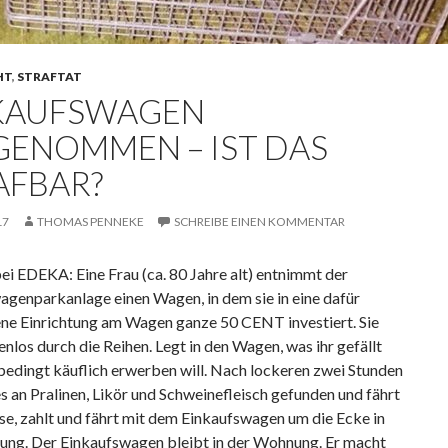
HT
,
STRAFTAT
KAUFSWAGEN
GENOMMEN – IST DAS
AFBAR?
17
THOMAS PENNEKE
SCHREIBE EINEN KOMMENTAR
ei EDEKA: Eine Frau (ca. 80 Jahre alt) entnimmt der
agenparkanlage einen Wagen, in dem sie in eine dafür
ne Einrichtung am Wagen ganze 50 CENT investiert. Sie
enlos durch die Reihen. Legt in den Wagen, was ihr gefällt
bedingt käuflich erwerben will. Nach lockeren zwei Stunden
les an Pralinen, Likör und Schweinefleisch gefunden und fährt
se, zahlt und fährt mit dem Einkaufswagen um die Ecke in
ung. Der Einkaufswagen bleibt in der Wohnung. Er macht