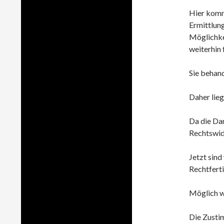
Hier kommt
Ermittlun
Möglichke
weiterhin 
Sie behand
Daher lieg
Da die Dam
Rechtswidr
Jetzt sind
Rechtferti
Möglich w
Die Zusti