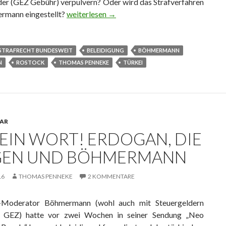
der (GEZ Gebühr) verpulvern? Oder wird das Strafverfahren
rmann eingestellt?
Böhmermann und die Ziegen 😈
weiterlesen
→
STRAFRECHT BUNDESWEIT
BELEIDIGUNG
BÖHMERMANN
N
ROSTOCK
THOMAS PENNEKE
TÜRKEI
AR
 EIN WORT! ERDOGAN, DIE
GEN UND BÖHMERMANN
16
THOMAS PENNEKE
2 KOMMENTARE
Moderator Böhmermann (wohl auch mit Steuergeldern
– GEZ) hatte vor zwei Wochen in seiner Sendung „Neo