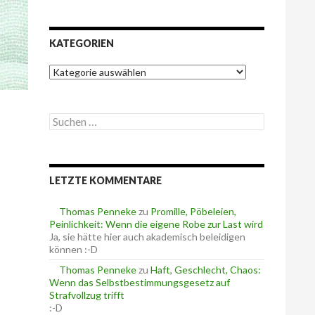
KATEGORIEN
K
a
t
e
S
g
u
o
c
r
h
i
e
e
LETZTE KOMMENTARE
n
n
n
a
Thomas Penneke
zu
Promille, Pöbeleien,
c
Peinlichkeit: Wenn die eigene Robe zur Last wird
h
Ja, sie hätte hier auch akademisch beleidigen
:
können :-D
Thomas Penneke
zu
Haft, Geschlecht, Chaos:
Wenn das Selbstbestimmungsgesetz auf
Strafvollzug trifft
:-D