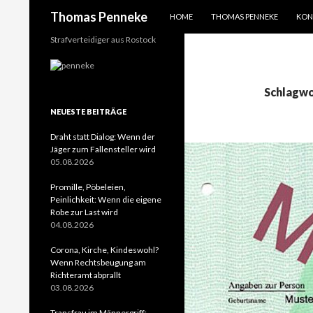
SPRINGE ZUM INHALT
Suchen
Thomas Penneke
HOME
THOMAS PENNEKE
KON
Strafverteidiger aus Rostock
Schlagwo
NEUESTE BEITRÄGE
Draht statt Dialog: Wenn der
Jäger zum Fallensteller wird
05.08.2026
Promille, Pöbeleien,
Peinlichkeit: Wenn die eigene
Robe zur Last wird
04.08.2026
Corona, Kirche, Kindeswohl?
Wenn Rechtsbeugung am
Richteramt abprallt
03.08.2026
Transfrau im Männergriff: