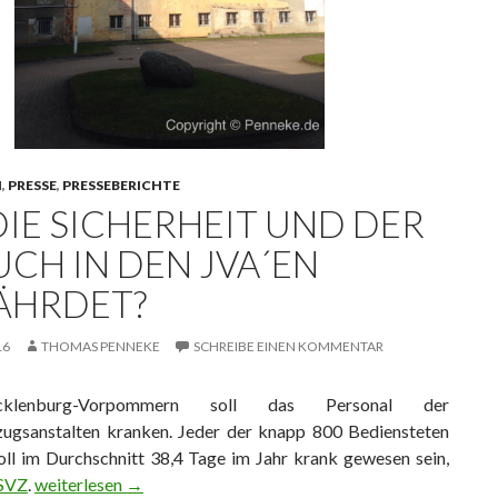
N
,
PRESSE
,
PRESSEBERICHTE
DIE SICHERHEIT UND DER
UCH IN DEN JVA´EN
ÄHRDET?
16
THOMAS PENNEKE
SCHREIBE EINEN KOMMENTAR
klenburg-Vorpommern soll das Personal der
lzugsanstalten kranken. Jeder der knapp 800 Bediensteten
oll im Durchschnitt 38,4 Tage im Jahr krank gewesen sein,
SVZ
.
Ist die Sicherheit und der Besuch in den JVA´en gefährdet?
weiterlesen
→