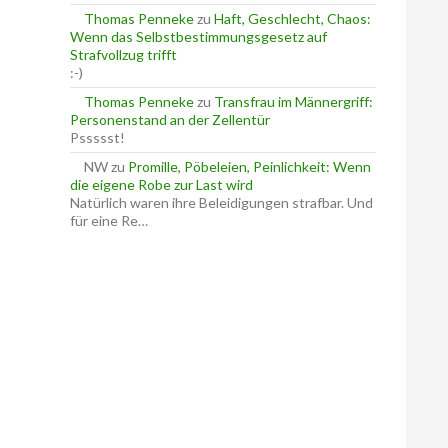
Thomas Penneke
zu
Haft, Geschlecht, Chaos:
Wenn das Selbstbestimmungsgesetz auf
r im Jugendstrafrecht
Strafvollzug trifft
:-)
Thomas Penneke
zu
Transfrau im Männergriff:
Personenstand an der Zellentür
Pssssst!
NW
zu
Promille, Pöbeleien, Peinlichkeit: Wenn
die eigene Robe zur Last wird
Natürlich waren ihre Beleidigungen strafbar. Und
für eine Re…