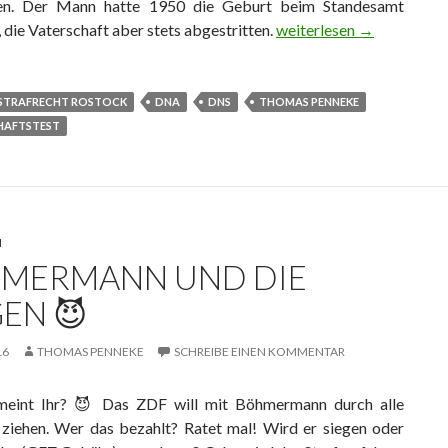
en. Der Mann hatte 1950 die Geburt beim Standesamt
 die Vaterschaft aber stets abgestritten.
ANSPRUCH AUF VATE
weiterlesen
→
STRAFRECHT ROSTOCK
DNA
DNS
THOMAS PENNEKE
HAFTSTEST
N
MERMANN UND DIE
EN 😈
16
THOMAS PENNEKE
SCHREIBE EINEN KOMMENTAR
eint Ihr? 😈 Das ZDF will mit Böhmermann durch alle
 ziehen. Wer das bezahlt? Ratet mal! Wird er siegen oder