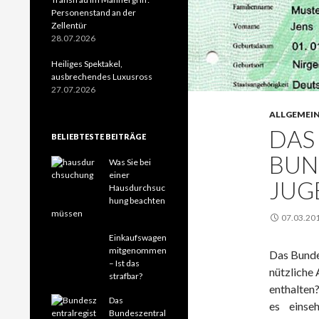
Personenstand an der
Zellentür
28.07.2026
Heiliges Spektakel,
ausbrechendes Luxusross
27.07.2026
ALLGEMEI
DAS
BELIEBTESTE BEITRÄGE
BUN
Was Sie bei
einer
JUG
Hausdurchsuc
hung beachten
müssen
07.03.20
Einkaufswagen
mitgenommen
Das Bundes
– Ist das
nützliche 
strafbar?
enthalten
Das
es einse
Bundeszentral