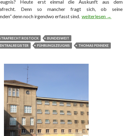
zeugnis? Heute erst einmal die Auskunft aus dem
trafrecht. Denn so mancher fragt sich, ob seine
nden” denn noch irgendwo erfasst sind.
Das Bundeszentralregiste
weiterlesen
→
STRAFRECHT ROSTOCK
BUNDESWEIT
ENTRALREGISTER
FÜHRUNGSZEUGNIS
THOMAS PENNEKE