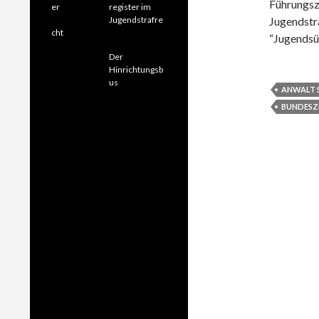
Führungs
register im
Jugendstrafre
Jugends
cht
“Jugendsü
Der
Hinrichtungsb
us
ANWALT 
BUNDESZ