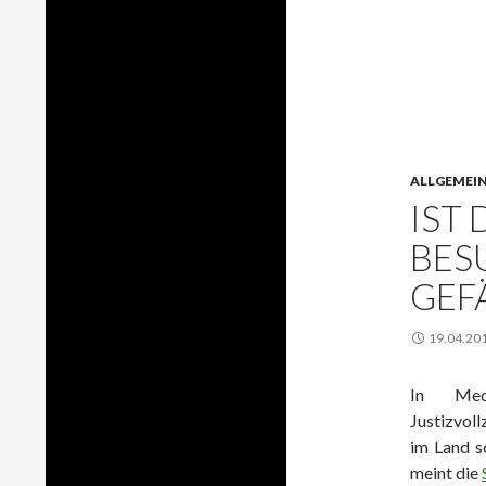
ALLGEMEI
IST 
BES
GEF
19.04.20
In Mec
Justizvol
im Land s
meint die