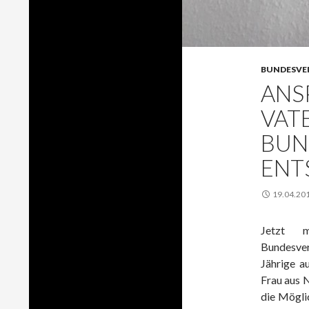
BUNDESVER
ANS
VAT
BUN
ENT
19.04.20
Jetzt 
‪‎Bundesv
Jährige a
Frau aus 
die Möglic