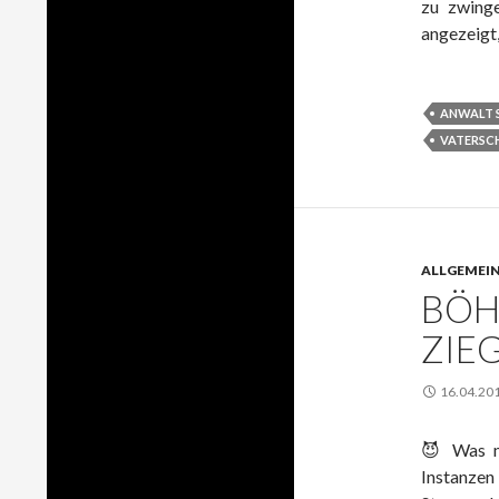
zu zwing
angezeigt,
ANWALT 
VATERSC
ALLGEMEI
BÖH
ZIEG
16.04.20
😈 Was m
Instanzen