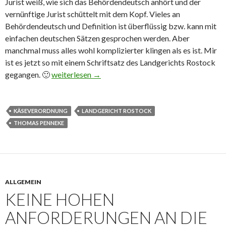
Jurist weiß, wie sich das Behördendeutsch anhört und der
vernünftige Jurist schüttelt mit dem Kopf. Vieles an
Behördendeutsch und Definition ist überflüssig bzw. kann mit
einfachen deutschen Sätzen gesprochen werden. Aber
manchmal muss alles wohl komplizierter klingen als es ist. Mir
ist es jetzt so mit einem Schriftsatz des Landgerichts Rostock
gegangen. 🙂
Käse ist Käse im Sinne der Käseverordnung
weiterlesen
→
KÄSEVERORDNUNG
LANDGERICHT ROSTOCK
THOMAS PENNEKE
ALLGEMEIN
KEINE HOHEN
ANFORDERUNGEN AN DIE