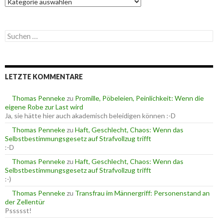
K
a
t
e
S
g
u
o
c
r
h
i
e
e
LETZTE KOMMENTARE
n
n
n
a
Thomas Penneke
zu
Promille, Pöbeleien, Peinlichkeit: Wenn die
c
eigene Robe zur Last wird
h
Ja, sie hätte hier auch akademisch beleidigen können :-D
:
Thomas Penneke
zu
Haft, Geschlecht, Chaos: Wenn das
Selbstbestimmungsgesetz auf Strafvollzug trifft
:-D
Thomas Penneke
zu
Haft, Geschlecht, Chaos: Wenn das
Selbstbestimmungsgesetz auf Strafvollzug trifft
:-)
Thomas Penneke
zu
Transfrau im Männergriff: Personenstand an
der Zellentür
Pssssst!