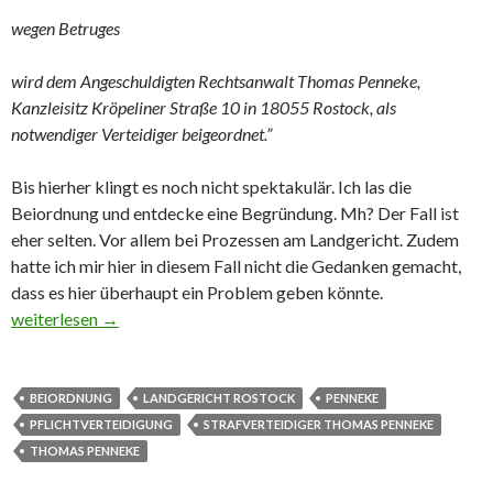
wegen Betruges
wird dem Angeschuldigten Rechtsanwalt Thomas Penneke,
Kanzleisitz Kröpeliner Straße 10 in 18055 Rostock, als
notwendiger Verteidiger beigeordnet.”
Bis hierher klingt es noch nicht spektakulär. Ich las die
Beiordnung und entdecke eine Begründung. Mh? Der Fall ist
eher selten. Vor allem bei Prozessen am Landgericht. Zudem
hatte ich mir hier in diesem Fall nicht die Gedanken gemacht,
dass es hier überhaupt ein Problem geben könnte.
Aufschlussreiche Begründung einer Beiordnung
weiterlesen
→
BEIORDNUNG
LANDGERICHT ROSTOCK
PENNEKE
PFLICHTVERTEIDIGUNG
STRAFVERTEIDIGER THOMAS PENNEKE
THOMAS PENNEKE