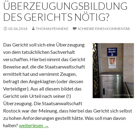
ÜBERZEUGUNGSBILDUNG
DES GERICHTS NÖTIG?
03.06.2014
THOMAS PENNEKE
SCHREIBE EINEN KOMMENTAR
Das Gericht soll sich eine Überzeugung
von dem tatsächlichen Sachverhalt
verschaffen. Hierbei nimmt das Gericht
Beweise auf, die die Staatsanwaltschaft
ermittelt hat und vernimmt Zeugen,
befragt den Angeklagten (oder dessen
Verteidiger). Aus all diesem bildet das
Gericht sein Urteil nach seiner (!)
Überzeugung. Die Staatsanwaltschaft
Rostock war der Meinung, dass hierbei das Gericht sich selbst
zu hohen Anforderungen gestellt hätte. Was soll man davon
halten?
Keine hohen Anforderungen an die Überzeugungsbildung 
weiterlesen
→