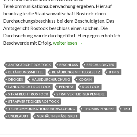
Telekommunikationsüberwachung ergeben. Hierauf
beantragte die Staatsanwaltschaft Rostock einen
Durchsuchungsbeschluss bei dem Beschuldigten. Das
Amtsgericht Rostock beschloss einen solchen. Die
Durchsuchung wurde durchgeführt. Hiergegen erhob ich
Beschwerde mit Erfolg.
Rechtswidriger Schnellschuss zur Haus
weiterlesen
→
AMTSGERICHT ROSTOCK
BESCHLUSS
BESCHULDIGTER
BETÄUBUNGSMITTEL
BETÄUBUNGSMITTELGESETZ
BTMG
DROGEN
HAUSDURCHSUCHUNG
KOKAIN
LANDGERICHT ROSTOCK
PENNEKE
ROSTOCK
STRAFRECHT ROSTOCK
STRAFVERTEIDIGER PENNEKE
STRAFVERTEIDIGER ROSTOCK
TELEKOMMUNIKATIONSÜBERWACHUNG
THOMAS PENNEKE
TKÜ
UNERLAUBT
VERHÄLTNISMÄSSIGKEIT