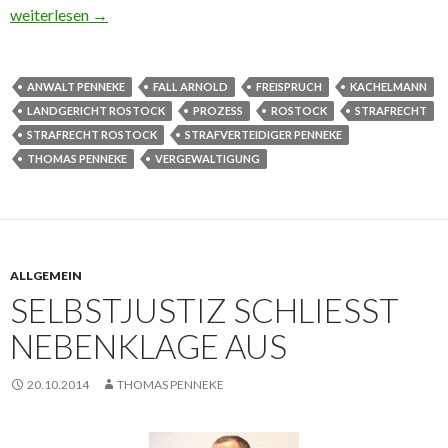
Aussage gegen Aussage
weiterlesen
→
ANWALT PENNEKE
FALL ARNOLD
FREISPRUCH
KACHELMANN
LANDGERICHT ROSTOCK
PROZESS
ROSTOCK
STRAFRECHT
STRAFRECHT ROSTOCK
STRAFVERTEIDIGER PENNEKE
THOMAS PENNEKE
VERGEWALTIGUNG
ALLGEMEIN
SELBSTJUSTIZ SCHLIESST N
EBENKLAGE AUS
20.10.2014
THOMAS PENNEKE