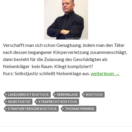
Verschafft man sich schon Genugtuung, indem man den Täter
nach dessen begangener Körperverletzung zusammenschlägt,
dann besteht für die Zulassung des Geschädigten als
Nebenkläger kein Raum. Klingt kompliziert?
Kurz: Selbstjustiz schließt Nebenklage aus.
Selbstjustiz schließ
weiterlesen
→
LANDGERICHT ROSTOCK
NEBENKLAGE
ROSTOCK
SELBSTJUSTIZ
STRAFRECHT ROSTOCK
STRAFVERTEIDIGER ROSTOCK
THOMAS PENNEKE