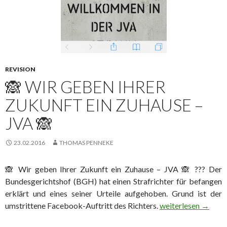
REVISION
🙈 WIR GEBEN IHRER
ZUKUNFT EIN ZUHAUSE –
JVA 🙈
23.02.2016
THOMAS PENNEKE
🙈 Wir geben Ihrer Zukunft ein Zuhause – JVA 🙈 ??? Der
‪‎Bundesgerichtshof‬ (BGH) hat einen ‪Strafrichter‬ für befangen
erklärt und eines seiner Urteile aufgehoben. Grund ist der
umstrittene Facebook-Auftritt des Richters.
🙈 Wir geben Ihrer 
weiterlesen
→