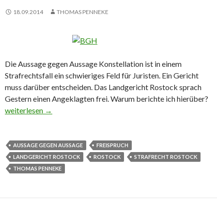
18.09.2014
THOMAS PENNEKE
Die Aussage gegen Aussage Konstellation ist in einem
Strafrechtsfall ein schwieriges Feld für Juristen. Ein Gericht
muss darüber entscheiden. Das Landgericht Rostock sprach
Gestern einen Angeklagten frei. Warum berichte ich hierüber?
Aussage gegen Aussage – Landgericht spricht frei
weiterlesen
→
AUSSAGE GEGEN AUSSAGE
FREISPRUCH
LANDGERICHT ROSTOCK
ROSTOCK
STRAFRECHT ROSTOCK
THOMAS PENNEKE