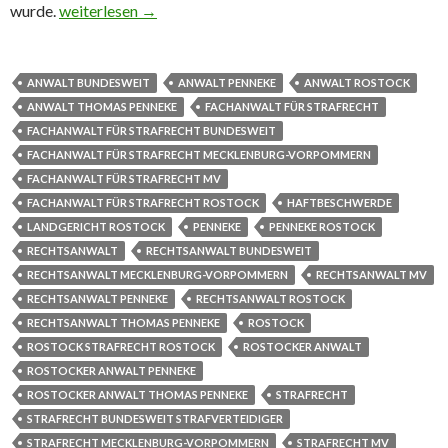
wurde.
Da legt man die Haftbeschwerde ein
weiterlesen
→
ANWALT BUNDESWEIT
ANWALT PENNEKE
ANWALT ROSTOCK
ANWALT THOMAS PENNEKE
FACHANWALT FÜR STRAFRECHT
FACHANWALT FÜR STRAFRECHT BUNDESWEIT
FACHANWALT FÜR STRAFRECHT MECKLENBURG-VORPOMMERN
FACHANWALT FÜR STRAFRECHT MV
FACHANWALT FÜR STRAFRECHT ROSTOCK
HAFTBESCHWERDE
LANDGERICHT ROSTOCK
PENNEKE
PENNEKE ROSTOCK
RECHTSANWALT
RECHTSANWALT BUNDESWEIT
RECHTSANWALT MECKLENBURG-VORPOMMERN
RECHTSANWALT MV
RECHTSANWALT PENNEKE
RECHTSANWALT ROSTOCK
RECHTSANWALT THOMAS PENNEKE
ROSTOCK
ROSTOCK STRAFRECHT ROSTOCK
ROSTOCKER ANWALT
ROSTOCKER ANWALT PENNEKE
ROSTOCKER ANWALT THOMAS PENNEKE
STRAFRECHT
STRAFRECHT BUNDESWEIT STRAFVERTEIDIGER
STRAFRECHT MECKLENBURG-VORPOMMERN
STRAFRECHT MV