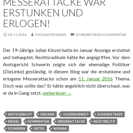
MESSERATTACKE WAR
ERSTUNKEN UND
ERLOGEN!
09.11.2016
THOMAS PENNEKE
SCHREIBE EINEN KOMMENTAR
Der 19-Jährige Julian Kinzel hatte im Januar Anzeige erstattet
und behauptet, Rechtsradikale hätte ihn angegriffen. Vor dem
Amtsgericht Schwerin zeigte sich der ehemalige Politiker
(DieLinke) geständig. In diesem Blog war die erstunkene und
erlogene Messerattacke schon am
11. Januar 2016
Thema.
Doch was sollte das? Er hätte angeblich nicht überschaut, was
er da in Gang setzt.
Auf ein Wort! Messerattacke war erstunken 
weiterlesen
→
AMTSGERICHT
DIELINKE
JUGENDARREST
JUGENDSTRAFE
KINZEL
KOMMENTAR
MESSERATTACKE
NEUSTRELITZ
SCHWERIN
URTEIL
WISMAR