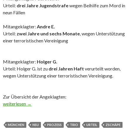
Urteil:
drei Jahre Jugendstrafe
wegen Beihilfe zum Mord in
neun Fällen
Mitangeklagter:
Andre E.
Urteil:
zwei Jahre und sechs Monate
, wegen Unterstützung
einer terroristischen Vereinigung
Mitangeklagter:
Holger G.
Urteil: Holger G. ist zu
drei Jahren Haft
verurteilt worden,
wegen Unterstützung einer terroristischen Vereinigung.
Zur Übersicht der Angeklagten:
Das Ende der unendlichen Geschichte – NSU-Prozess?
weiterlesen
→
MÜNCHEN
NSU
PROZESS
TRIO
URTEIL
ZSCHÄPE