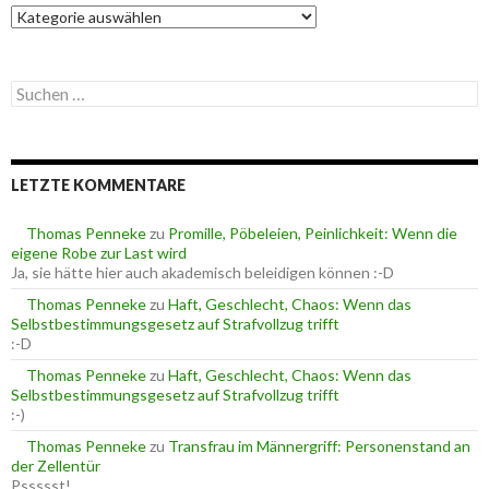
K
a
t
e
S
g
u
o
c
r
h
i
e
e
LETZTE KOMMENTARE
n
n
n
a
Thomas Penneke
zu
Promille, Pöbeleien, Peinlichkeit: Wenn die
c
eigene Robe zur Last wird
h
Ja, sie hätte hier auch akademisch beleidigen können :-D
:
Thomas Penneke
zu
Haft, Geschlecht, Chaos: Wenn das
Selbstbestimmungsgesetz auf Strafvollzug trifft
:-D
Thomas Penneke
zu
Haft, Geschlecht, Chaos: Wenn das
Selbstbestimmungsgesetz auf Strafvollzug trifft
:-)
Thomas Penneke
zu
Transfrau im Männergriff: Personenstand an
der Zellentür
Pssssst!