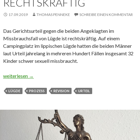
RECHTSKRÄFTIG
17.09.2019
THOMAS PENNEKE
SCHREIBE EINEN KOMMENTAR
Das Gerichtsurteil gegen die beiden Angeklagten im
Missbrauchsfall von Lügde ist rechtskräftig. Auf einem
Campingplatz im lippischen Lügde hatten die beiden Männer
laut Urteil jahrelang in mehreren Hundert Fällen insgesamt 32
Kinder schwer sexuell missbraucht.
Urteil im Missbrauchsfall von Lügde ist rechtskräftig
weiterlesen
→
LÜGDE
PROZESS
REVISION
URTEIL