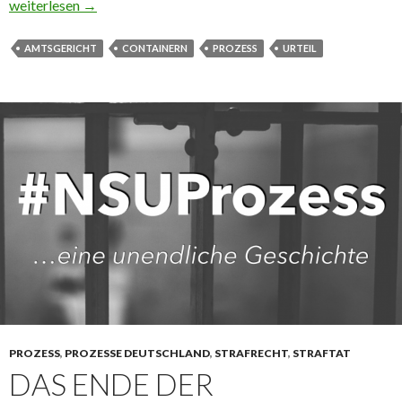
Containern als politische Botschaft
weiterlesen
→
AMTSGERICHT
CONTAINERN
PROZESS
URTEIL
PROZESS
,
PROZESSE DEUTSCHLAND
,
STRAFRECHT
,
STRAFTAT
DAS ENDE DER