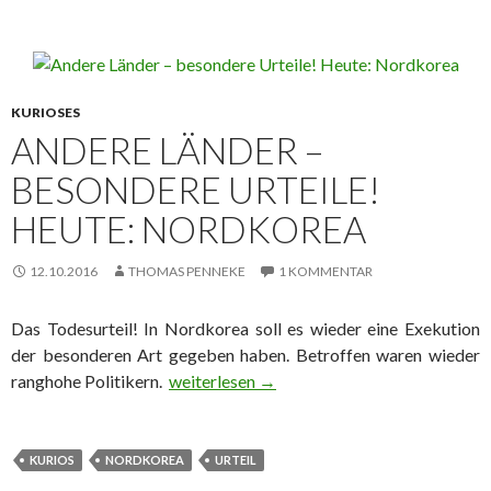
KURIOSES
ANDERE LÄNDER –
BESONDERE URTEILE!
HEUTE: NORDKOREA
12.10.2016
THOMAS PENNEKE
1 KOMMENTAR
Das Todesurteil! In Nordkorea soll es wieder eine Exekution
der besonderen Art gegeben haben. Betroffen waren wieder
ranghohe Politikern.
Andere Länder – besondere Urteile! Heute
weiterlesen
→
KURIOS
NORDKOREA
URTEIL