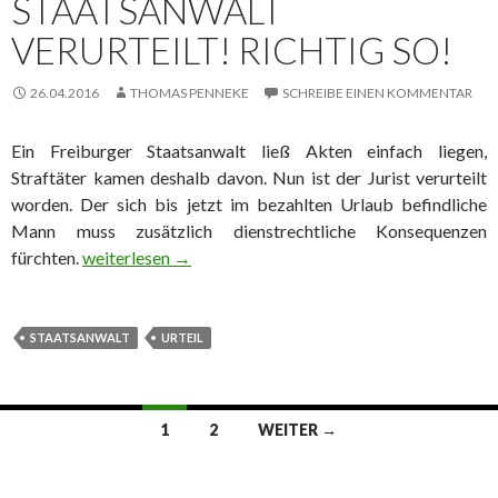
STAATSANWALT
VERURTEILT! RICHTIG SO!
26.04.2016
THOMAS PENNEKE
SCHREIBE EINEN KOMMENTAR
Ein Freiburger Staatsanwalt ließ Akten einfach liegen,
Straftäter kamen deshalb davon. Nun ist der Jurist verurteilt
worden. Der sich bis jetzt im bezahlten Urlaub befindliche
Mann muss zusätzlich dienstrechtliche Konsequenzen
fürchten.
Auf ein Wort: Staatsanwalt verurteilt! Richtig so!
weiterlesen
→
STAATSANWALT
URTEIL
1
2
WEITER →
Beitrags-