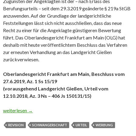
Zugunsten der Angeklagten ist der – nach Erlass des
Berufungsurteils – seit dem 29.3.2019 geänderte § 219a StGB
anzuwenden. Auf der Grundlage der landgerichtliche
Feststellungen lässt sich nicht ausschließen, dass das neue
Recht zu einer für die Angeklagte günstigeren Bewertung
führt. Das Oberlandesgericht Frankfurt am Main (OLG) hat
deshalb mit heute veröffentlichtem Beschluss das Verfahren
zur erneuten Verhandlung an das Landgericht Gießen
zurückverwiesen.
Oberlandesgericht Frankfurt am Main, Beschluss vom
27.6.2019, Az. 1 Ss 15/19
(vorausgehend Landgericht Gießen, Urteil vom
12.10.2018, Az. 3 Ns – 406 Js 150131/15)
Urteil wegen Werbung für Schwangerschaftsabbruch im Fall de
weiterlesen
→
REVISION
SCHWANGERSCHAFT
URTEIL
WERBUNG