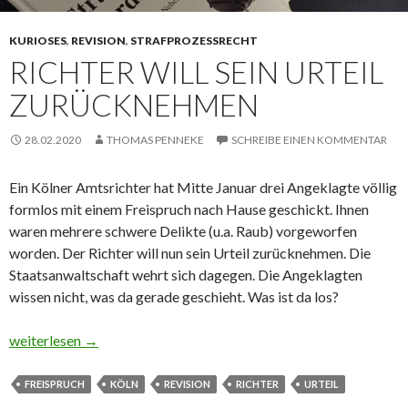
KURIOSES
,
REVISION
,
STRAFPROZESSRECHT
RICHTER WILL SEIN URTEIL
ZURÜCKNEHMEN
28.02.2020
THOMAS PENNEKE
SCHREIBE EINEN KOMMENTAR
Ein Kölner Amtsrichter hat Mitte Januar drei Angeklagte völlig
formlos mit einem Freispruch nach Hause geschickt. Ihnen
waren mehrere schwere Delikte (u.a. Raub) vorgeworfen
worden. Der Richter will nun sein Urteil zurücknehmen. Die
Staatsanwaltschaft wehrt sich dagegen. Die Angeklagten
wissen nicht, was da gerade geschieht. Was ist da los?
Richter will sein Urteil zurücknehmen
weiterlesen
→
FREISPRUCH
KÖLN
REVISION
RICHTER
URTEIL