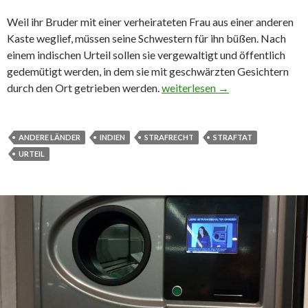
Weil ihr Bruder mit einer verheirateten Frau aus einer anderen
Kaste weglief, müssen seine Schwestern für ihn büßen. Nach
einem indischen Urteil sollen sie vergewaltigt und öffentlich
gedemütigt werden, in dem sie mit geschwärzten Gesichtern
durch den Ort getrieben werden.
Andere Länder – Heute: Indien
weiterlesen
→
ANDERE LÄNDER
INDIEN
STRAFRECHT
STRAFTAT
URTEIL