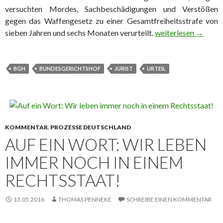
versuchten Mordes, Sachbeschädigungen und Verstößen
gegen das Waffengesetz zu einer Gesamtfreiheitsstrafe von
sieben Jahren und sechs Monaten verurteilt.
Urteil gegen schieß
weiterlesen
→
BGH
BUNDESGERICHTSHOF
JURIST
URTEIL
KOMMENTAR
,
PROZESSE DEUTSCHLAND
AUF EIN WORT: WIR LEBEN
IMMER NOCH IN EINEM
RECHTSSTAAT!
13.05.2016
THOMAS PENNEKE
SCHREIBE EINEN KOMMENTAR