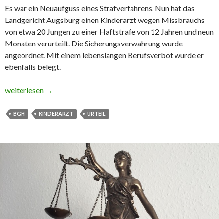
Es war ein Neuaufguss eines Strafverfahrens. Nun hat das
Landgericht Augsburg einen Kinderarzt wegen Missbrauchs
von etwa 20 Jungen zu einer Haftstrafe von 12 Jahren und neun
Monaten verurteilt. Die Sicherungsverwahrung wurde
angeordnet. Mit einem lebenslangen Berufsverbot wurde er
ebenfalls belegt.
Urteil gegen pädophilen Kinderarzt
weiterlesen
→
BGH
KINDERARZT
URTEIL