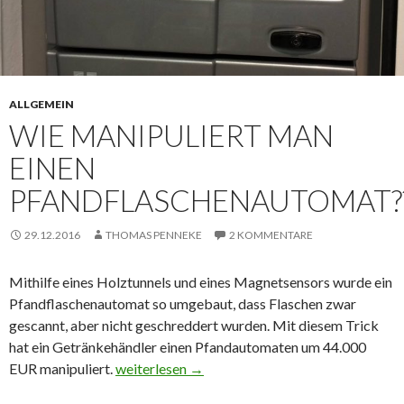
ALLGEMEIN
WIE MANIPULIERT MAN
EINEN
PFANDFLASCHENAUTOMAT?
29.12.2016
THOMAS PENNEKE
2 KOMMENTARE
Mithilfe eines Holztunnels und eines Magnetsensors wurde ein
Pfandflaschenautomat so umgebaut, dass Flaschen zwar
gescannt, aber nicht geschreddert wurden. Mit diesem Trick
hat ein Getränkehändler einen Pfandautomaten um 44.000
EUR manipuliert.
WIE MANIPULIERT MAN EINEN PFANDF
weiterlesen
→