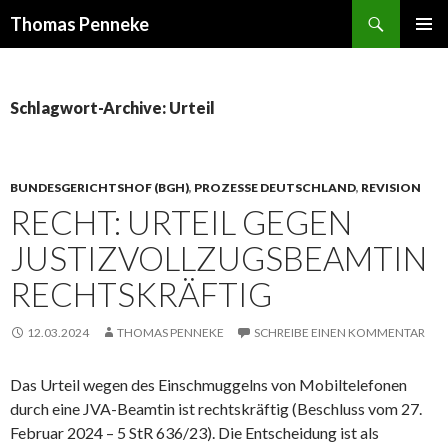
Suchen
Thomas Penneke
SPRINGE
PRIMÄR
ZUM
MENÜ
INHALT
Schlagwort-Archive: Urteil
BUNDESGERICHTSHOF (BGH)
,
PROZESSE DEUTSCHLAND
,
REVISION
RECHT: URTEIL GEGEN
JUSTIZVOLLZUGSBEAMTIN
RECHTSKRÄFTIG
12.03.2024
THOMAS PENNEKE
SCHREIBE EINEN KOMMENTAR
Das Urteil wegen des Einschmuggelns von Mobiltelefonen
durch eine JVA-Beamtin ist rechtskräftig (Beschluss vom 27.
Februar 2024 – 5 StR 636/23). Die Entscheidung ist als