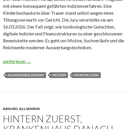
mit einem konsequent geführten Indizienverfahren. Eine
Kinderbuchautorin über Trauer stand selbst wegen eines
Tötungsvorwurfs vor Gericht. Die Jury verurteilte sie am
16.03.2026. Der Fall zeigt, wie toxikologische Gutachten,
digitale Indizien und Finanzstrukturen zu einer geschlossenen
Beweiskette werden. Es geht um Motive, Suchverläufe und die
Reichweite moderner Auswertungstechniken.
Kinderbuch, Fentanyl, Urteil: Kouri Richins Mordprozess – Trau
weiterlesen
→
AUSANDERENLÄNDERN
INDIZIEN
MORDPROZESS
ABSURD
,
ALLGEMEIN
HINTERN ZUERST,