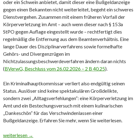
oder ein Schwein anbietet, damit dieser eine Bußgeldanzeige
gegen einen Bekannten nicht weiterleitet, begeht ein schweres
Dienstvergehen. Zusammen mit einem früheren Vorfall der
Körperverletzung im Amt – auch wenn dieser nach § 153a
StPO gegen Auflage eingestellt wurde – rechtfertigt dies
regelmäßig die Entfernung aus dem Beamtenverhältnis. Eine
lange Dauer des Disziplinarverfahrens sowie formelhafte
Gehörs- und Divergenzrügen im
Nichtzulassungsbeschwerdeverfahren ändern daran nichts
(
BVerwG, Beschluss vom 26.02.2026 – 2 B 40.25
).
Ein Kriminalhauptkommissar verliert also endgültig seinen
Status. Auslöser sind keine spektakulären Großdelikte,
sondern zwei „Alltagsverfehlungen“: eine Körperverletzung im
Amt und ein Bestechungsversuch mit einem kulinarischen
„Dankeschön“ für das Verschwindenlassen einer
Bußgeldanzeige. Erfahren Sie mehr, wenn Sie weiterlesen.
Rehkeule gegen Bußgeldbescheid
weiterlesen
→