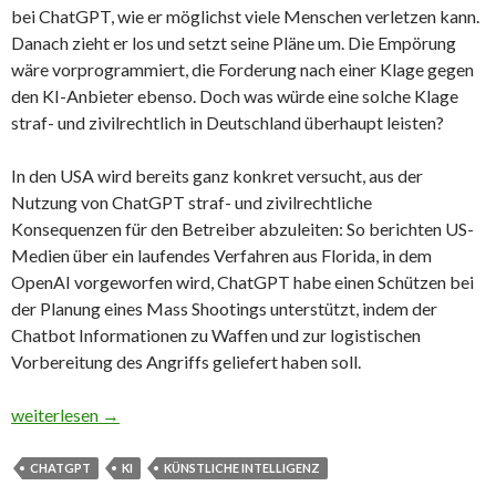
bei ChatGPT, wie er möglichst viele Menschen verletzen kann.
Danach zieht er los und setzt seine Pläne um. Die Empörung
wäre vorprogrammiert, die Forderung nach einer Klage gegen
den KI-Anbieter ebenso. Doch was würde eine solche Klage
straf- und zivilrechtlich in Deutschland überhaupt leisten?
In den USA wird bereits ganz konkret versucht, aus der
Nutzung von ChatGPT straf- und zivilrechtliche
Konsequenzen für den Betreiber abzuleiten: So berichten US-
Medien über ein laufendes Verfahren aus Florida, in dem
OpenAI vorgeworfen wird, ChatGPT habe einen Schützen bei
der Planung eines Mass Shootings unterstützt, indem der
Chatbot Informationen zu Waffen und zur logistischen
Vorbereitung des Angriffs geliefert haben soll.
Amoklauf mit KI-Hilfe?
weiterlesen
→
CHATGPT
KI
KÜNSTLICHE INTELLIGENZ