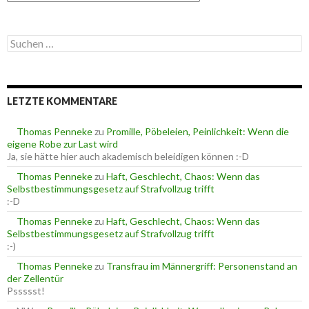
a
t
e
S
g
u
o
c
r
h
i
e
e
LETZTE KOMMENTARE
n
n
n
a
Thomas Penneke
zu
Promille, Pöbeleien, Peinlichkeit: Wenn die
c
eigene Robe zur Last wird
h
Ja, sie hätte hier auch akademisch beleidigen können :-D
:
Thomas Penneke
zu
Haft, Geschlecht, Chaos: Wenn das
Selbstbestimmungsgesetz auf Strafvollzug trifft
:-D
Thomas Penneke
zu
Haft, Geschlecht, Chaos: Wenn das
Selbstbestimmungsgesetz auf Strafvollzug trifft
:-)
Thomas Penneke
zu
Transfrau im Männergriff: Personenstand an
der Zellentür
Pssssst!