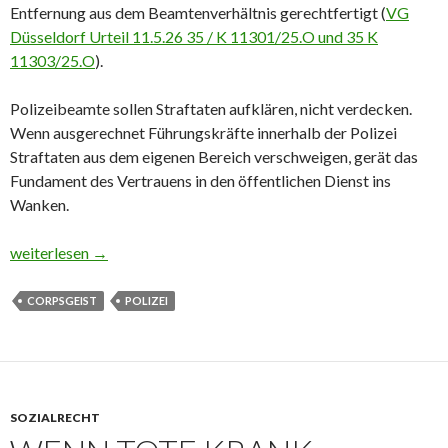
Entfernung aus dem Beamtenverhältnis gerechtfertigt (
VG
Düsseldorf Urteil 11.5.26 35 / K 11301/25.O und 35 K
11303/25.O
).
Polizeibeamte sollen Straftaten aufklären, nicht verdecken.
Wenn ausgerechnet Führungskräfte innerhalb der Polizei
Straftaten aus dem eigenen Bereich verschweigen, gerät das
Fundament des Vertrauens in den öffentlichen Dienst ins
Wanken.
Schweigen schützt nicht: Wenn Polizeibeamte lieber decken als 
weiterlesen
→
CORPSGEIST
POLIZEI
SOZIALRECHT