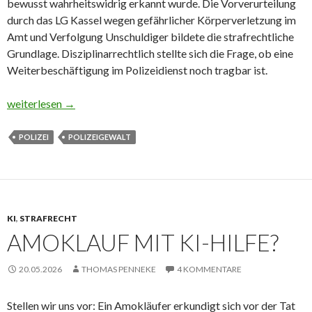
bewusst wahrheitswidrig erkannt wurde. Die Vorverurteilung
durch das LG Kassel wegen gefährlicher Körperverletzung im
Amt und Verfolgung Unschuldiger bildete die strafrechtliche
Grundlage. Disziplinarrechtlich stellte sich die Frage, ob eine
Weiterbeschäftigung im Polizeidienst noch tragbar ist.
24 Schlagstockhiebe, eine Lüge – und das Karriereende
weiterlesen
→
POLIZEI
POLIZEIGEWALT
KI
,
STRAFRECHT
AMOKLAUF MIT KI-HILFE?
20.05.2026
THOMAS PENNEKE
4 KOMMENTARE
Stellen wir uns vor: Ein Amokläufer erkundigt sich vor der Tat