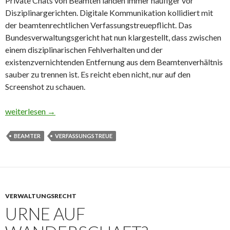
Private Chats von Beamten landen immer häufiger vor
Disziplinargerichten. Digitale Kommunikation kollidiert mit
der beamtenrechtlichen Verfassungstreuepflicht. Das
Bundesverwaltungsgericht hat nun klargestellt, dass zwischen
einem disziplinarischen Fehlverhalten und der
existenzvernichtenden Entfernung aus dem Beamtenverhältnis
sauber zu trennen ist. Es reicht eben nicht, nur auf den
Screenshot zu schauen.
Rechter Chat, harter Rauswurf?
weiterlesen
→
BEAMTER
VERFASSUNGSTREUE
VERWALTUNGSRECHT
URNE AUF