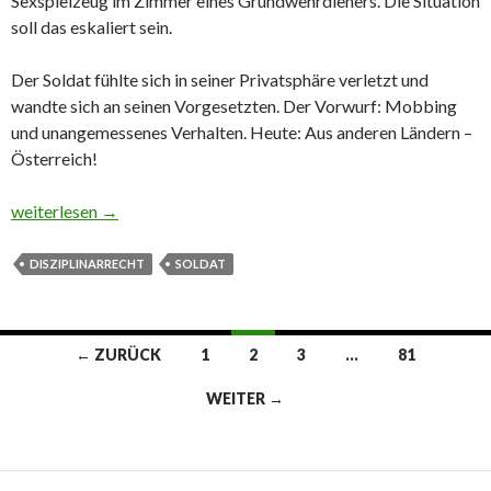
Sexspielzeug im Zimmer eines Grundwehrdieners. Die Situation
soll das eskaliert sein.
Der Soldat fühlte sich in seiner Privatsphäre verletzt und
wandte sich an seinen Vorgesetzten. Der Vorwurf: Mobbing
und unangemessenes Verhalten. Heute: Aus anderen Ländern –
Österreich!
Dildo egal, „Du“ verboten
weiterlesen
→
DISZIPLINARRECHT
SOLDAT
← ZURÜCK
1
2
3
…
81
Beitrags-
WEITER →
Navigation