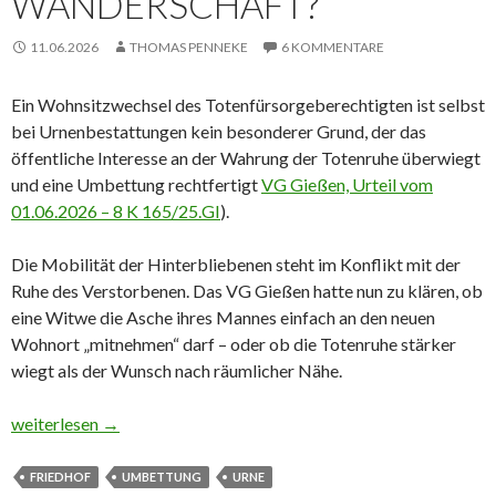
WANDERSCHAFT?
11.06.2026
THOMAS PENNEKE
6 KOMMENTARE
Ein Wohnsitzwechsel des Totenfürsorgeberechtigten ist selbst
bei Urnenbestattungen kein besonderer Grund, der das
öffentliche Interesse an der Wahrung der Totenruhe überwiegt
und eine Umbettung rechtfertigt
VG Gießen, Urteil vom
01.06.2026 – 8 K 165/25.GI
).
Die Mobilität der Hinterbliebenen steht im Konflikt mit der
Ruhe des Verstorbenen. Das VG Gießen hatte nun zu klären, ob
eine Witwe die Asche ihres Mannes einfach an den neuen
Wohnort „mitnehmen“ darf – oder ob die Totenruhe stärker
wiegt als der Wunsch nach räumlicher Nähe.
Urne auf Wanderschaft?
weiterlesen
→
FRIEDHOF
UMBETTUNG
URNE