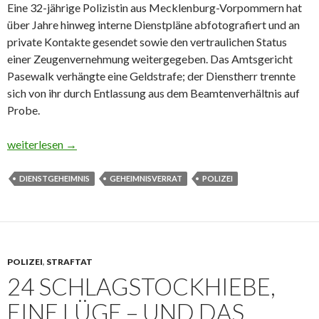
Eine 32-jährige Polizistin aus Mecklenburg-Vorpommern hat
über Jahre hinweg interne Dienstpläne abfotografiert und an
private Kontakte gesendet sowie den vertraulichen Status
einer Zeugenvernehmung weitergegeben. Das Amtsgericht
Pasewalk verhängte eine Geldstrafe; der Dienstherr trennte
sich von ihr durch Entlassung aus dem Beamtenverhältnis auf
Probe.
Geheimnisverrat per Handy: Wie ein paar Dienstplan-Fotos eine 
weiterlesen
→
DIENSTGEHEIMNIS
GEHEIMNISVERRAT
POLIZEI
POLIZEI
,
STRAFTAT
24 SCHLAGSTOCKHIEBE,
EINE LÜGE – UND DAS