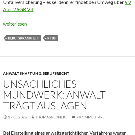
Unfallversicherung – es sei denn, er findet den Umweg über
§ 9
Abs. 2 SGB VII
.
Wenn Tote krank machen – PTBS des Leichenumbetters
weiterlesen
→
BERUFSKRANKHEIT
PTBS
ANWALTSHAFTUNG
,
BERUFSRECHT
UNSACHLICHES
MUNDWERK: ANWALT
TRÄGT AUSLAGEN
27.05.2026
THOMAS PENNEKE
7 KOMMENTARE
Bei Einstellung eines anwaltsgerichtlichen Verfahrens wegen