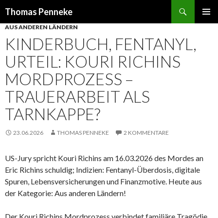
Suchen
Thomas Penneke
SPRINGE
AUS ANDEREN LÄNDERN
PRIMÄR
ZUM
MENÜ
KINDERBUCH, FENTANYL,
INHALT
URTEIL: KOURI RICHINS
MORDPROZESS –
TRAUERARBEIT ALS
TARNKAPPE?
23.06.2026
THOMAS PENNEKE
2 KOMMENTARE
US-Jury spricht Kouri Richins am 16.03.2026 des Mordes an
Eric Richins schuldig; Indizien: Fentanyl-Überdosis, digitale
Spuren, Lebensversicherungen und Finanzmotive. Heute aus
der Kategorie: Aus anderen Ländern!
Der Kouri Richins Mordprozess verbindet familiäre Tragödie