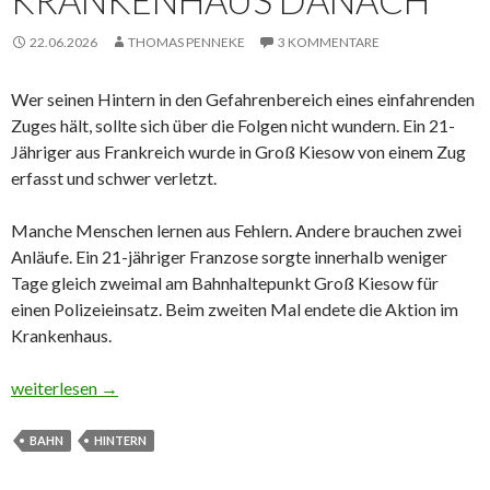
KRANKENHAUS DANACH
22.06.2026
THOMAS PENNEKE
3 KOMMENTARE
Wer seinen Hintern in den Gefahrenbereich eines einfahrenden
Zuges hält, sollte sich über die Folgen nicht wundern. Ein 21-
Jähriger aus Frankreich wurde in Groß Kiesow von einem Zug
erfasst und schwer verletzt.
Manche Menschen lernen aus Fehlern. Andere brauchen zwei
Anläufe. Ein 21-jähriger Franzose sorgte innerhalb weniger
Tage gleich zweimal am Bahnhaltepunkt Groß Kiesow für
einen Polizeieinsatz. Beim zweiten Mal endete die Aktion im
Krankenhaus.
Hintern zuerst, Krankenhaus danach
weiterlesen
→
BAHN
HINTERN