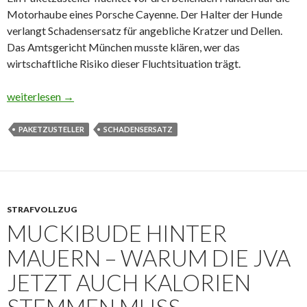
Motorhaube eines Porsche Cayenne. Der Halter der Hunde
verlangt Schadensersatz für angebliche Kratzer und Dellen.
Das Amtsgericht München musste klären, wer das
wirtschaftliche Risiko dieser Fluchtsituation trägt.
Porsche gegen Dalmatiner – Paketzusteller darf auf Motorhaube
weiterlesen
→
PAKETZUSTELLER
SCHADENSERSATZ
STRAFVOLLZUG
MUCKIBUDE HINTER
MAUERN – WARUM DIE JVA
JETZT AUCH KALORIEN