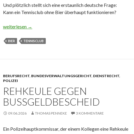
Und plötzlich stellt sich eine erstaunlich deutsche Frage:
Kann ein Tennisclub ohne Bier überhaupt funktionieren?
Kein Bier, kein Job?
weiterlesen
→
BIER
TENNISCLUB
BERUFSRECHT
,
BUNDESVERWALTUNGSGERICHT
,
DIENSTRECHT
,
POLIZEI
REHKEULE GEGEN
BUSSGELDBESCHEID
09.06.2026
THOMAS PENNEKE
3 KOMMENTARE
Ein Polizeihauptkommissar, der einem Kollegen eine Rehkeule