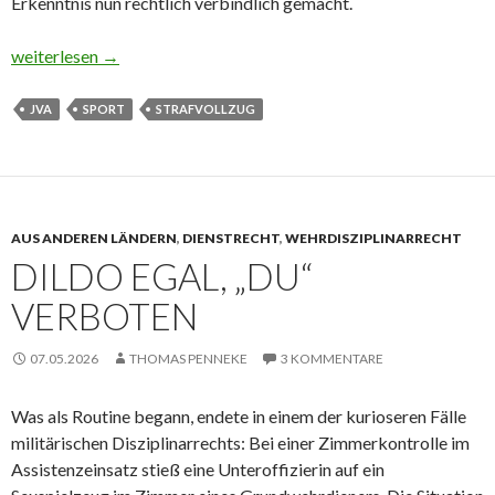
Erkenntnis nun rechtlich verbindlich gemacht.
Muckibude hinter Mauern – warum die JVA jetzt auch Kalorien
weiterlesen
→
JVA
SPORT
STRAFVOLLZUG
AUS ANDEREN LÄNDERN
,
DIENSTRECHT
,
WEHRDISZIPLINARRECHT
DILDO EGAL, „DU“
VERBOTEN
07.05.2026
THOMAS PENNEKE
3 KOMMENTARE
Was als Routine begann, endete in einem der kurioseren Fälle
militärischen Disziplinarrechts: Bei einer Zimmerkontrolle im
Assistenzeinsatz stieß eine Unteroffizierin auf ein