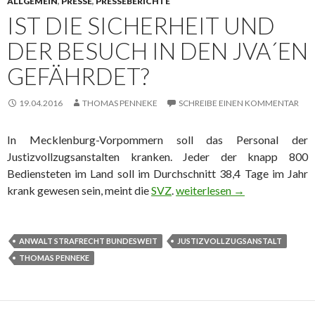
ALLGEMEIN
,
PRESSE
,
PRESSEBERICHTE
IST DIE SICHERHEIT UND
DER BESUCH IN DEN JVA´EN
GEFÄHRDET?
19.04.2016
THOMAS PENNEKE
SCHREIBE EINEN KOMMENTAR
In Mecklenburg-Vorpommern soll das Personal der
Justizvollzugsanstalten kranken. Jeder der knapp 800
Bediensteten im Land soll im Durchschnitt 38,4 Tage im Jahr
krank gewesen sein, meint die
SVZ
.
Ist die Sicherheit und der Be
weiterlesen
→
ANWALT STRAFRECHT BUNDESWEIT
JUSTIZVOLLZUGSANSTALT
THOMAS PENNEKE