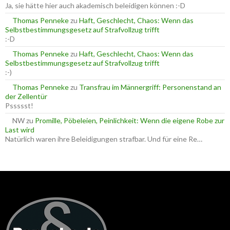
h
Ja, sie hätte hier auch akademisch beleidigen können :-D
:
Thomas Penneke
zu
Haft, Geschlecht, Chaos: Wenn das
Selbstbestimmungsgesetz auf Strafvollzug trifft
:-D
Thomas Penneke
zu
Haft, Geschlecht, Chaos: Wenn das
Selbstbestimmungsgesetz auf Strafvollzug trifft
:-)
Thomas Penneke
zu
Transfrau im Männergriff: Personenstand an
der Zellentür
Pssssst!
NW
zu
Promille, Pöbeleien, Peinlichkeit: Wenn die eigene Robe zur
Last wird
Natürlich waren ihre Beleidigungen strafbar. Und für eine Re…