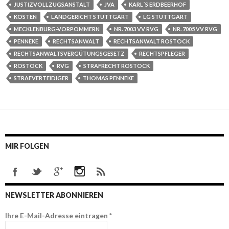
JUSTIZVOLLZUGSANSTALT
JVA
KARL´S ERDBEERHOF
KOSTEN
LANDGERICHT STUTTGART
LG STUTTGART
MECKLENBURG-VORPOMMERN
NR. 7003 VV RVG
NR. 7005 VV RVG
PENNEKE
RECHTSANWALT
RECHTSANWALT ROSTOCK
RECHTSANWALTSVERGÜTUNGSGESETZ
RECHTSPFLEGER
ROSTOCK
RVG
STRAFRECHT ROSTOCK
STRAFVERTEIDIGER
THOMAS PENNEKE
MIR FOLGEN
NEWSLETTER ABONNIEREN
Ihre E-Mail-Adresse eintragen
*