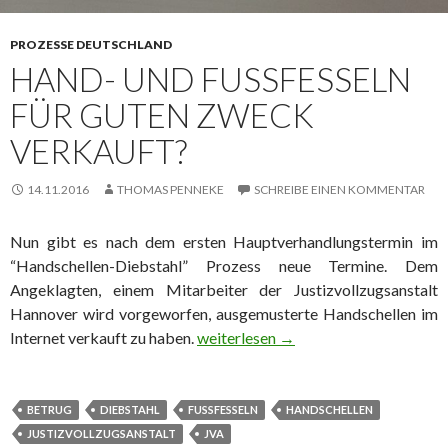
PROZESSE DEUTSCHLAND
HAND- UND FUSSFESSELN F
ÜR GUTEN ZWECK V
ERKAUFT?
14.11.2016
THOMAS PENNEKE
SCHREIBE EINEN KOMMENTAR
Nun gibt es nach dem ersten Hauptverhandlungstermin im
“Handschellen-Diebstahl” Prozess neue Termine. Dem
Angeklagten, einem Mitarbeiter der Justizvollzugsanstalt
Hannover wird vorgeworfen, ausgemusterte Handschellen im
Internet verkauft zu haben.
Hand- und Fußfesseln für guten Zwe
weiterlesen
→
BETRUG
DIEBSTAHL
FUSSFESSELN
HANDSCHELLEN
JUSTIZVOLLZUGSANSTALT
JVA