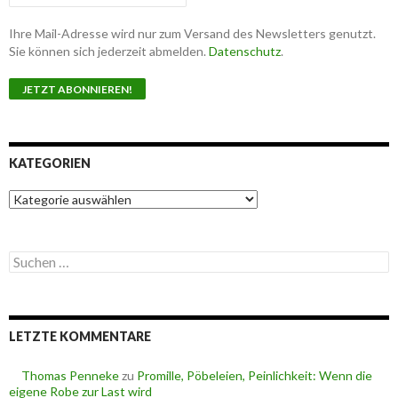
Ihre Mail-Adresse wird nur zum Versand des Newsletters genutzt.
Sie können sich jederzeit abmelden.
Datenschutz
.
KATEGORIEN
K
a
t
e
S
g
u
o
c
r
h
i
e
e
LETZTE KOMMENTARE
n
n
n
a
Thomas Penneke
zu
Promille, Pöbeleien, Peinlichkeit: Wenn die
c
eigene Robe zur Last wird