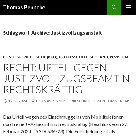
Suchen
Thomas Penneke
SPRINGE
PRIMÄR
ZUM
MENÜ
INHALT
Schlagwort-Archive: Justizvollzugsanstalt
BUNDESGERICHTSHOF (BGH)
,
PROZESSE DEUTSCHLAND
,
REVISION
RECHT: URTEIL GEGEN
JUSTIZVOLLZUGSBEAMTIN
RECHTSKRÄFTIG
12.03.2024
THOMAS PENNEKE
SCHREIBE EINEN KOMMENTAR
Das Urteil wegen des Einschmuggelns von Mobiltelefonen
durch eine JVA-Beamtin ist rechtskräftig (Beschluss vom 27.
Februar 2024 – 5 StR 636/23). Die Entscheidung ist als