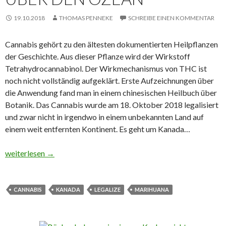
19.10.2018
THOMAS PENNEKE
SCHREIBE EINEN KOMMENTAR
Cannabis gehört zu den ältesten dokumentierten Heilpflanzen
der Geschichte. Aus dieser Pflanze wird der Wirkstoff
Tetrahydrocannabinol. Der Wirkmechanismus von THC ist
noch nicht vollständig aufgeklärt. Erste Aufzeichnungen über
die Anwendung fand man in einem chinesischen Heilbuch über
Botanik. Das Cannabis wurde am 18. Oktober 2018 legalisiert
und zwar nicht in irgendwo in einem unbekannten Land auf
einem weit entfernten Kontinent. Es geht um Kanada…
Kanada und sein Cannabis – Ein Blick über den Ozean
weiterlesen
→
CANNABIS
KANADA
LEGALIZE
MARIHUANA