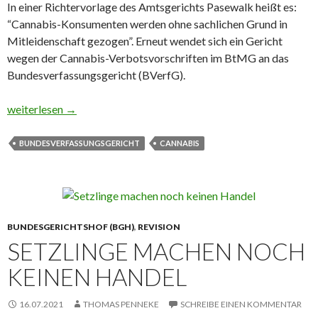
In einer Richtervorlage des Amtsgerichts Pasewalk heißt es:
“Cannabis-Kon­su­menten werden ohne sach­li­chen Grund in
Mit­lei­den­schaft gezogen”. Erneut wendet sich ein Gericht
wegen der Cannabis-Verbotsvorschriften im BtMG an das
Bundesverfassungsgericht (BVerfG).
“Cannabis-Kon­su­menten werden ohne sach­li­chen Grund in Mit­le
weiterlesen
→
BUNDESVERFASSUNGSGERICHT
CANNABIS
BUNDESGERICHTSHOF (BGH)
,
REVISION
SETZLINGE MACHEN NOCH
KEINEN HANDEL
16.07.2021
THOMAS PENNEKE
SCHREIBE EINEN KOMMENTAR