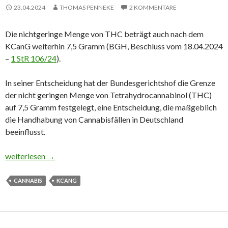
23.04.2024
THOMAS PENNEKE
2 KOMMENTARE
Die nichtgeringe Menge von THC beträgt auch nach dem
KCanG weiterhin 7,5 Gramm (BGH, Beschluss vom 18.04.2024
–
1 StR 106/24
).
In seiner Entscheidung hat der Bundesgerichtshof die Grenze
der nicht geringen Menge von Tetrahydrocannabinol (THC)
auf 7,5 Gramm festgelegt, eine Entscheidung, die maßgeblich
die Handhabung von Cannabisfällen in Deutschland
beeinflusst.
BGH setzt 7,5 Gramm THC als Grenze: Ein erster kritischer Blic
weiterlesen
→
CANNABIS
KCANG