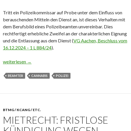
Tritt ein Polizeikommissar auf Probe unter dem Einfluss von
berauschenden Mitteln den Dienst an, ist dieses Verhalten mit
dem Berufsbild eines Polizeibeamten unvereinbar. Dies
rechtfertigt erhebliche Zweifel an der charakterlichen Eignung
und die Entlassung aus dem Dienst (
VG Aachen, Beschluss vom
16.12.2024 – 1 L 884/24
).
Beamter auf Probe: Entlassung wegen Cannabiskonsums
weiterlesen
→
BEAMTER
CANNABIS
POLIZEI
BTMG / KCANG / ETC.
MIETRECHT: FRISTLOSE
KÜNDIGUNG WEGEN