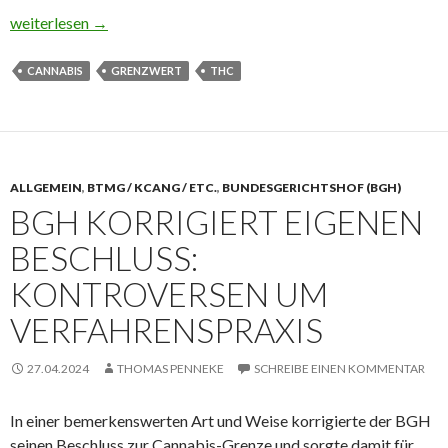
Neuer THC-Grenzwert bewahrt Autofahrer vor Fahrverbot durc
weiterlesen
→
CANNABIS
GRENZWERT
THC
ALLGEMEIN
,
BTMG / KCANG / ETC.
,
BUNDESGERICHTSHOF (BGH)
BGH KORRIGIERT EIGENEN
BESCHLUSS:
KONTROVERSEN UM
VERFAHRENSPRAXIS
27.04.2024
THOMAS PENNEKE
SCHREIBE EINEN KOMMENTAR
In einer bemerkenswerten Art und Weise korrigierte der BGH
seinen Beschluss zur Cannabis-Grenze und sorgte damit für