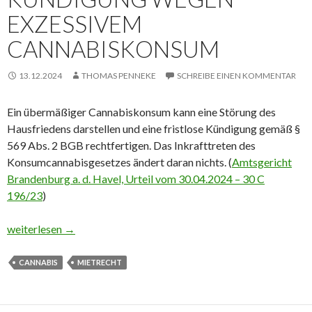
EXZESSIVEM
CANNABISKONSUM
13.12.2024
THOMAS PENNEKE
SCHREIBE EINEN KOMMENTAR
Ein übermäßiger Cannabiskonsum kann eine Störung des
Hausfriedens darstellen und eine fristlose Kündigung gemäß §
569 Abs. 2 BGB rechtfertigen. Das Inkrafttreten des
Konsumcannabisgesetzes ändert daran nichts. (
Amtsgericht
Brandenburg a. d. Havel, Urteil vom 30.04.2024 – 30 C
196/23
)
Mietrecht: Fristlose Kündigung wegen exzessivem Cannabisko
weiterlesen
→
CANNABIS
MIETRECHT