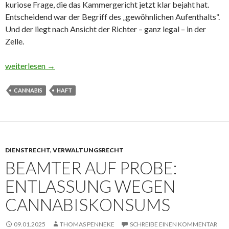
kuriose Frage, die das Kammergericht jetzt klar bejaht hat.
Entscheidend war der Begriff des „gewöhnlichen Aufenthalts“.
Und der liegt nach Ansicht der Richter – ganz legal – in der
Zelle.
Hasch frei in Haft?
weiterlesen
→
CANNABIS
HAFT
DIENSTRECHT
,
VERWALTUNGSRECHT
BEAMTER AUF PROBE:
ENTLASSUNG WEGEN
CANNABISKONSUMS
09.01.2025
THOMAS PENNEKE
SCHREIBE EINEN KOMMENTAR