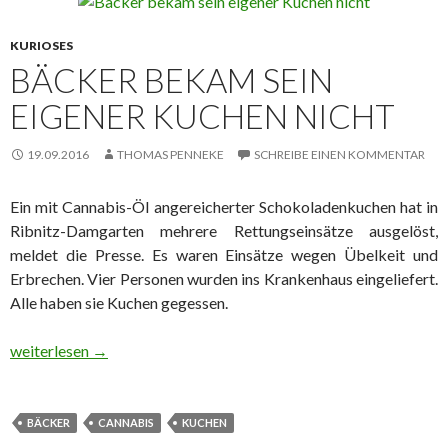
KURIOSES
BÄCKER BEKAM SEIN
EIGENER KUCHEN NICHT
19.09.2016
THOMAS PENNEKE
SCHREIBE EINEN KOMMENTAR
Ein mit Cannabis-Öl angereicherter Schokoladenkuchen hat in
Ribnitz-Damgarten mehrere Rettungseinsätze ausgelöst,
meldet die Presse. Es waren Einsätze wegen Übelkeit und
Erbrechen. Vier Personen wurden ins Krankenhaus eingeliefert.
Alle haben sie Kuchen gegessen.
Bäcker bekam sein eigener Kuchen nicht
weiterlesen
→
BÄCKER
CANNABIS
KUCHEN