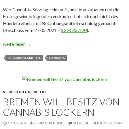
Wer Can­na­bis-Setz­lin­ge ein­kauft, um sie an­zu­bau­en und die
Ernte ge­winn­brin­gend zu ver­kau­fen, hat sich noch nicht des
Han­del­trei­bens mit Be­täu­bungs­mit­teln schul­dig ge­macht
(Beschluss vom 27.05.2021 –
5 StR 337/20
).
Setzlinge machen noch keinen Handel
weiterlesen
→
BETÄUBUNGSMITTEL
CANNABIS
STRAFRECHT
,
STRAFTAT
BREMEN WILL BESITZ VON
CANNABIS LOCKERN
17.03.2020
THOMAS PENNEKE
SCHREIBE EINEN KOMMENTAR