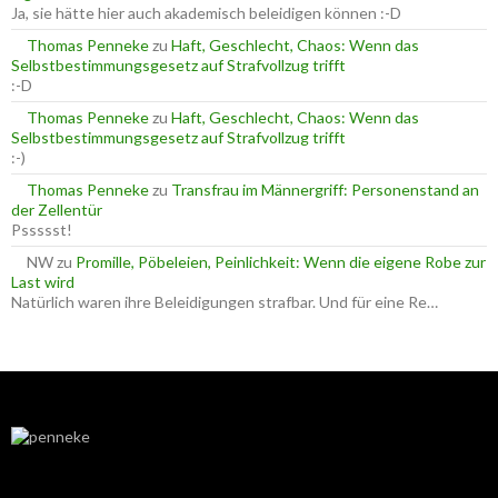
h
Ja, sie hätte hier auch akademisch beleidigen können :-D
:
Thomas Penneke
zu
Haft, Geschlecht, Chaos: Wenn das
Selbstbestimmungsgesetz auf Strafvollzug trifft
:-D
Thomas Penneke
zu
Haft, Geschlecht, Chaos: Wenn das
Selbstbestimmungsgesetz auf Strafvollzug trifft
:-)
Thomas Penneke
zu
Transfrau im Männergriff: Personenstand an
der Zellentür
Pssssst!
NW
zu
Promille, Pöbeleien, Peinlichkeit: Wenn die eigene Robe zur
Last wird
Natürlich waren ihre Beleidigungen strafbar. Und für eine Re…