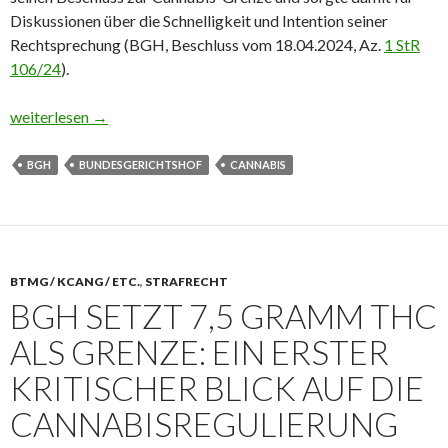
Diskussionen über die Schnelligkeit und Intention seiner
Rechtsprechung (BGH, Beschluss vom 18.04.2024, Az.
1 StR
106/24
).
BGH korrigiert eigenen Beschluss: Kontroversen um Verfahrens
weiterlesen
→
BGH
BUNDESGERICHTSHOF
CANNABIS
BTMG / KCANG / ETC.
,
STRAFRECHT
BGH SETZT 7,5 GRAMM THC
ALS GRENZE: EIN ERSTER
KRITISCHER BLICK AUF DIE
CANNABISREGULIERUNG