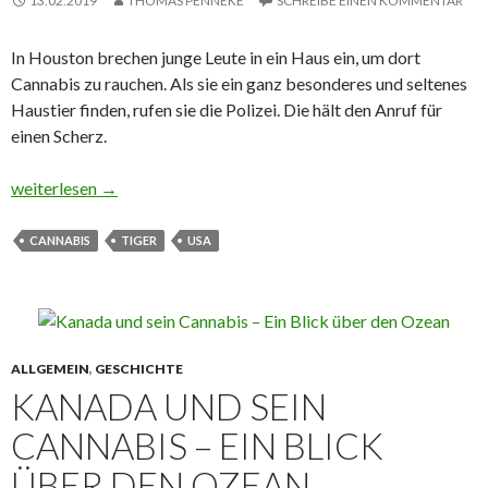
13.02.2019
THOMAS PENNEKE
SCHREIBE EINEN KOMMENTAR
In Houston brechen junge Leute in ein Haus ein, um dort
Cannabis zu rauchen. Als sie ein ganz besonderes und seltenes
Haustier finden, rufen sie die Polizei. Die hält den Anruf für
einen Scherz.
Smoke cannabis – find tiger
weiterlesen
→
CANNABIS
TIGER
USA
ALLGEMEIN
,
GESCHICHTE
KANADA UND SEIN
CANNABIS – EIN BLICK
ÜBER DEN OZEAN