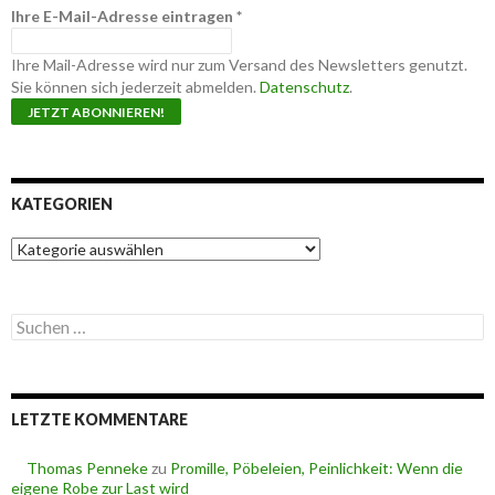
Ihre E-Mail-Adresse eintragen
*
Ihre Mail-Adresse wird nur zum Versand des Newsletters genutzt.
Sie können sich jederzeit abmelden.
Datenschutz
.
KATEGORIEN
K
a
t
e
S
g
u
o
c
r
h
i
e
e
LETZTE KOMMENTARE
n
n
n
a
Thomas Penneke
zu
Promille, Pöbeleien, Peinlichkeit: Wenn die
c
eigene Robe zur Last wird