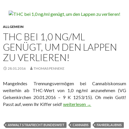
ALLGEMEIN
THC BEI 1,0 NG/ML
GENÜGT, UM DEN LAPPEN
ZU VERLIEREN!
28.01.2016
THOMAS PENNEKE
Mangelndes Trennungsvermögen bei Cannabiskonsum
weiterhin ab THC-Wert von 1,0 ng/ml anzunehmen (VG
Gelsenkirchen 20.01.2016 – 9 K 1253/15). Oh mein Gott!
Passt auf, wenn Ihr Kiffer seid!
THC bei 1,0 ng/ml genügt, um den
weiterlesen
→
ANWALT STRAFRECHT BUNDESWEIT
CANNABIS
FAHRERLAUBNIS