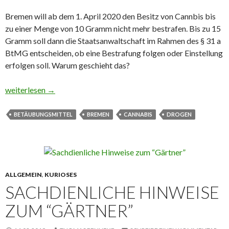
Bremen will ab dem 1. April 2020 den Besitz von Cannbis bis
zu einer Menge von 10 Gramm nicht mehr bestrafen. Bis zu 15
Gramm soll dann die Staatsanwaltschaft im Rahmen des § 31 a
BtMG entscheiden, ob eine Bestrafung folgen oder Einstellung
erfolgen soll. Warum geschieht das?
Bremen will Besitz von Cannabis lockern
weiterlesen
→
BETÄUBUNGSMITTEL
BREMEN
CANNABIS
DROGEN
ALLGEMEIN
,
KURIOSES
SACHDIENLICHE HINWEISE
ZUM “GÄRTNER”