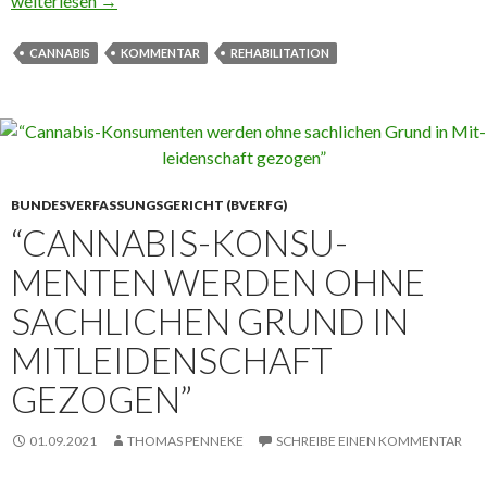
Eine Justizministerin und der Rechtsstaat?
weiterlesen
→
CANNABIS
KOMMENTAR
REHABILITATION
BUNDESVERFASSUNGSGERICHT (BVERFG)
“CANNABIS-KON­SU­
MENTEN WERDEN OHNE
SACH­LI­CHEN GRUND IN
MIT­LEI­DEN­SCHAFT
GEZOGEN”
01.09.2021
THOMAS PENNEKE
SCHREIBE EINEN KOMMENTAR