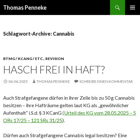
Suchen
Thomas Penneke
SPRINGE
PRIMÄR
ZUM
MENÜ
INHALT
Schlagwort-Archive: Cannabis
BTMG / KCANG / ETC.
,
REVISION
HASCH FREI IN HAFT?
06.06.2025
THOMAS PENNEKE
SCHREIBE EINEN KOMMENTAR
Auch Strafgefangene dürfen in ihrer Zelle bis zu 50 g Cannabis
besitzen – ihre Hafträume gelten laut KG als „gewöhnlicher
Aufenthalt“ i.S.d. § 3 KCanG
(Urteil des KG vom 28.05.2025 – 5
ORs 17/25 – 121 SRs 31/25
).
Dürfen auch Strafgefangene Cannabis legal besitzen? Eine