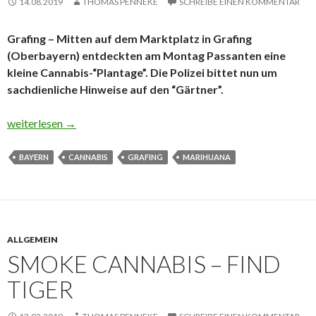
14.08.2019
THOMAS PENNEKE
SCHREIBE EINEN KOMMENTAR
Grafing – Mitten auf dem Marktplatz in Grafing
(Oberbayern) entdeckten am Montag Passanten eine
kleine Cannabis-“Plantage”. Die Polizei bittet nun um
sachdienliche Hinweise auf den “Gärtner”.
Sachdienliche Hinweise zum “Gärtner”
weiterlesen
→
BAYERN
CANNABIS
GRAFING
MARIHUANA
ALLGEMEIN
SMOKE CANNABIS – FIND
TIGER