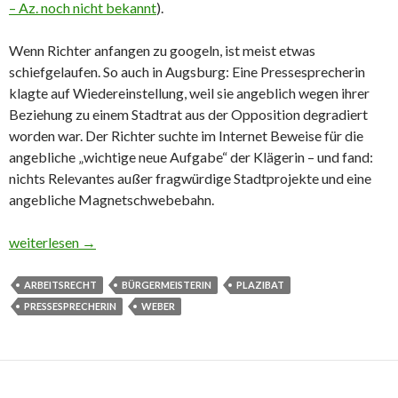
– Az. noch nicht bekannt
).
Wenn Richter anfangen zu googeln, ist meist etwas
schiefgelaufen. So auch in Augsburg: Eine Pressesprecherin
klagte auf Wiedereinstellung, weil sie angeblich wegen ihrer
Beziehung zu einem Stadtrat aus der Opposition degradiert
worden war. Der Richter suchte im Internet Beweise für die
angebliche „wichtige neue Aufgabe“ der Klägerin – und fand:
nichts Relevantes außer fragwürdige Stadtprojekte und eine
angebliche Magnetschwebebahn.
Googeln genügt – Pressesprecherin muss zurück!
weiterlesen
→
ARBEITSRECHT
BÜRGERMEISTERIN
PLAZIBAT
PRESSESPRECHERIN
WEBER