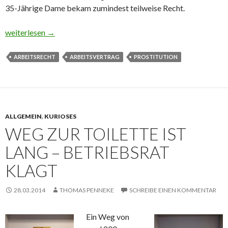
35-Jährige Dame bekam zumindest teilweise Recht.
Prostituierte verklagt Sugardaddy
weiterlesen
→
ARBEITSRECHT
ARBEITSVERTRAG
PROSTITUTION
ALLGEMEIN
,
KURIOSES
WEG ZUR TOILETTE IST
LANG – BETRIEBSRAT
KLAGT
28.03.2014
THOMAS PENNEKE
SCHREIBE EINEN KOMMENTAR
Ein Weg von