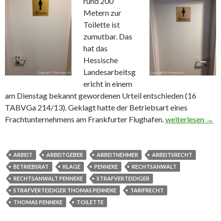
rund 200
Metern zur
Toilette ist
zumutbar. Das
hat das
Hessische
Landesarbeitsg
ericht in einem
am Dienstag bekannt gewordenen Urteil entschieden (16
TABVGa 214/13). Geklagt hatte der Betriebsart eines
Frachtunternehmens am Frankfurter Flughafen.
Weg zur Toilette
weiterlesen
→
ARBEIT
ARBEITGEBER
ARBEITNEHMER
ARBEITSRECHT
BETRIEBSRAT
KLAGE
PENNEKE
RECHTSANWALT
RECHTSANWALT PENNEKE
STRAFVERTEIDIGER
STRAFVERTEIDIGER THOMAS PENNEKE
TARIFRECHT
THOMAS PENNEKE
TOILETTE