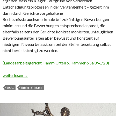
ergeben, dass ein Kläger – aufgrund von verlorenen
Entschädigungsprozessen in der Vergangenheit – gezielt ihm
darin durch Gerichte vorgehaltene
Rechtsmissbrauchsmerkmale bei zukünftigen Bewerbungen
minimiert und die Bewerbungen entsprechend anpasst, die
ebenfalls seitens der Gerichte konkret monierten, untauglichen
Bewerbungsunterlagen aber bewusst und konstant auf
niedrigem Niveau belässt, um bei der Stellenbesetzung selbst
nicht berücksichtigt zu werden.
(Landesarbeitsgericht Hamm Urteil 6. Kammer 6 Sa 896/23)
Arbeitsrecht: Student bewirbt sich als Sekretärin
weiterlesen
→
AGG
ARBEITSRECHT