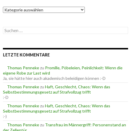
K
a
t
e
S
g
u
o
c
r
h
i
e
e
LETZTE KOMMENTARE
n
n
n
a
Thomas Penneke
zu
Promille, Pöbeleien, Peinlichkeit: Wenn die
c
eigene Robe zur Last wird
h
Ja, sie hätte hier auch akademisch beleidigen können :-D
:
Thomas Penneke
zu
Haft, Geschlecht, Chaos: Wenn das
Selbstbestimmungsgesetz auf Strafvollzug trifft
:-D
Thomas Penneke
zu
Haft, Geschlecht, Chaos: Wenn das
Selbstbestimmungsgesetz auf Strafvollzug trifft
:-)
Thomas Penneke
zu
Transfrau im Männergriff: Personenstand an
der Zellentür