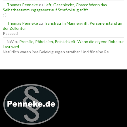
Thomas Penneke
zu
Haft, Geschlecht, Chaos: Wenn das
Selbstbestimmungsgesetz auf Strafvollzug trifft
:-)
Thomas Penneke
zu
Transfrau im Männergriff: Personenstand an
der Zellentür
Pssssst!
NW
zu
Promille, Pöbeleien, Peinlichkeit: Wenn die eigene Robe zur
Last wird
Natürlich waren ihre Beleidigungen strafbar. Und für eine Re…