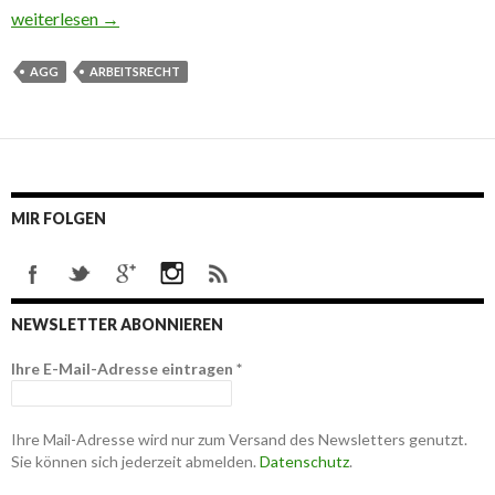
Arbeitsrecht: Student bewirbt sich als Sekretärin
weiterlesen
→
AGG
ARBEITSRECHT
MIR FOLGEN
NEWSLETTER ABONNIEREN
Ihre E-Mail-Adresse eintragen
*
Ihre Mail-Adresse wird nur zum Versand des Newsletters genutzt.
Sie können sich jederzeit abmelden.
Datenschutz
.