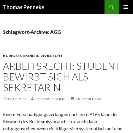
Suchen
Thomas Penneke
SPRINGE
PRIMÄR
ZUM
MENÜ
INHALT
Schlagwort-Archive: AGG
KURIOSES
,
SKURRIL
,
ZIVILRECHT
ARBEITSRECHT: STUDENT
BEWIRBT SICH ALS
SEKRETÄRIN
02.02.2024
THOMAS PENNEKE
1 KOMMENTAR
Einem Entschädigungsverlangen nach dem AGG kann der
Einwand des Rechtsmissbrauchs u.a. auch dann
entgegenstehen, wenn ein Kläger sich systematisch auf eine