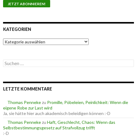
KATEGORIEN
K
a
t
e
S
g
u
o
c
r
h
i
e
e
LETZTE KOMMENTARE
n
n
n
a
Thomas Penneke
zu
Promille, Pöbeleien, Peinlichkeit: Wenn die
c
eigene Robe zur Last wird
h
Ja, sie hätte hier auch akademisch beleidigen können :-D
:
Thomas Penneke
zu
Haft, Geschlecht, Chaos: Wenn das
Selbstbestimmungsgesetz auf Strafvollzug trifft
:-D