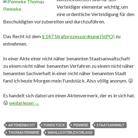
Verteidiger elementar wichtig, um
eine ordentliche Verteidigung für den
Beschuldigten vorzubereiten und durchzuführen.
Das Recht ist dem
§ 147 Strafprozessordnung (StPO)
zu
entnehmen.
In einer Akte einer nicht näher benannten Staatsanwaltschaft
zu einem nicht näher benannten Verfahren zu einem nicht näher
benannten Sachverhalt in einer nicht näher benannten Stadt
fand ich heute Morgen mein Fundstück. Also völlig anonym. 😛
Es handelt sich dabei um einen Aktenvermerk, der es in sich hat.
😛
Die Wahllichtbildvorlage als Fundstück des Morgens
weiterlesen
→
AKTENEINSICHT
FUNDSTÜCK
PENNEKE
STAATSANWALT
THOMAS PENNEKE
WAHLLICHTBILDVORLAGE