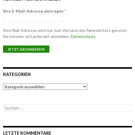
Ihre E-Mail-Adresse eintragen
*
Ihre Mail-Adresse wird nur zum Versand des Newsletters genutzt.
Sie können sich jederzeit abmelden.
Datenschutz
.
KATEGORIEN
K
a
t
e
S
g
u
o
c
r
h
i
e
e
LETZTE KOMMENTARE
n
n