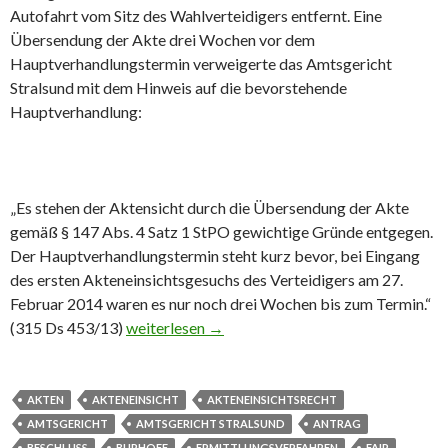
Autofahrt vom Sitz des Wahlverteidigers entfernt. Eine
Übersendung der Akte drei Wochen vor dem
Hauptverhandlungstermin verweigerte das Amtsgericht
Stralsund mit dem Hinweis auf die bevorstehende
Hauptverhandlung:
„Es stehen der Aktensicht durch die Übersendung der Akte
gemäß § 147 Abs. 4 Satz 1 StPO gewichtige Gründe entgegen.
Der Hauptverhandlungstermin steht kurz bevor, bei Eingang
des ersten Akteneinsichtsgesuchs des Verteidigers am 27.
Februar 2014 waren es nur noch drei Wochen bis zum Termin.“
(315 Ds 453/13)
Amtsgericht Stralsund verwehrt Akteneinsicht –
weiterlesen
→
AKTEN
AKTENEINSICHT
AKTENEINSICHTSRECHT
AMTSGERICHT
AMTSGERICHT STRALSUND
ANTRAG
BESCHLUSS
BURHOFF
ERMITTLUNGSVERFAHREN
FAIR