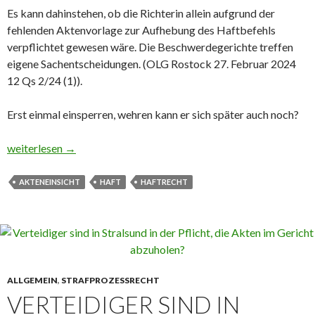
Es kann dahinstehen, ob die Richterin allein aufgrund der
fehlenden Aktenvorlage zur Aufhebung des Haftbefehls
verpflichtet gewesen wäre. Die Beschwerdegerichte treffen
eigene Sachentscheidungen. (OLG Rostock 27. Februar 2024
12 Qs 2/24 (1)).
Erst einmal einsperren, wehren kann er sich später auch noch?
Haft: Richter muss die Akte nicht vorlegen
weiterlesen
→
AKTENEINSICHT
HAFT
HAFTRECHT
ALLGEMEIN
,
STRAFPROZESSRECHT
VERTEIDIGER SIND IN