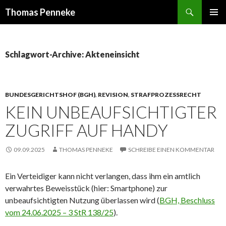
Suchen
Thomas Penneke
SPRINGE
PRIMÄR
ZUM
MENÜ
INHALT
Schlagwort-Archive: Akteneinsicht
BUNDESGERICHTSHOF (BGH)
,
REVISION
,
STRAFPROZESSRECHT
KEIN UNBEAUFSICHTIGTER
ZUGRIFF AUF HANDY
09.09.2025
THOMAS PENNEKE
SCHREIBE EINEN KOMMENTAR
Ein Verteidiger kann nicht verlangen, dass ihm ein amtlich
verwahrtes Beweisstück (hier: Smartphone) zur
unbeaufsichtigten Nutzung überlassen wird (
BGH, Beschluss
vom 24.06.2025 – 3 StR 138/25
).