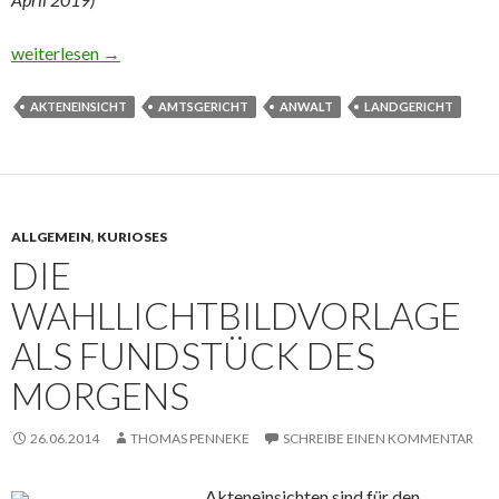
Verteidiger sind in Stralsund in der Pflicht, die Akten im Gericht
weiterlesen
→
AKTENEINSICHT
AMTSGERICHT
ANWALT
LANDGERICHT
ALLGEMEIN
,
KURIOSES
DIE
WAHLLICHTBILDVORLAGE
ALS FUNDSTÜCK DES
MORGENS
26.06.2014
THOMAS PENNEKE
SCHREIBE EINEN KOMMENTAR
Akteneinsichten sind für den