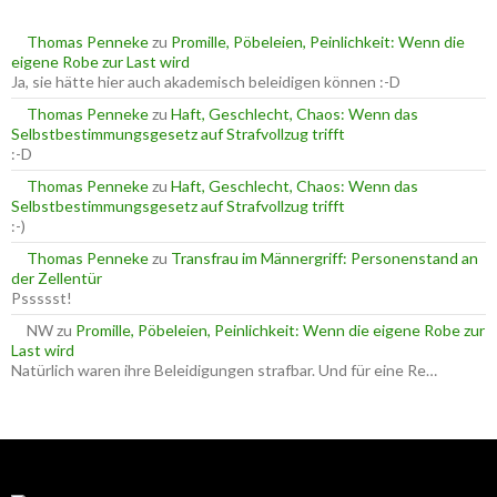
n
a
Thomas Penneke
zu
Promille, Pöbeleien, Peinlichkeit: Wenn die
c
eigene Robe zur Last wird
h
Ja, sie hätte hier auch akademisch beleidigen können :-D
:
Thomas Penneke
zu
Haft, Geschlecht, Chaos: Wenn das
Selbstbestimmungsgesetz auf Strafvollzug trifft
:-D
Thomas Penneke
zu
Haft, Geschlecht, Chaos: Wenn das
Selbstbestimmungsgesetz auf Strafvollzug trifft
:-)
Thomas Penneke
zu
Transfrau im Männergriff: Personenstand an
der Zellentür
Pssssst!
NW
zu
Promille, Pöbeleien, Peinlichkeit: Wenn die eigene Robe zur
Last wird
Natürlich waren ihre Beleidigungen strafbar. Und für eine Re…