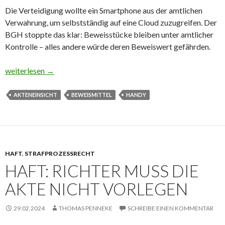
Die Verteidigung wollte ein Smartphone aus der amtlichen
Verwahrung, um selbstständig auf eine Cloud zuzugreifen. Der
BGH stoppte das klar: Beweisstücke bleiben unter amtlicher
Kontrolle – alles andere würde deren Beweiswert gefährden.
Kein unbeaufsichtigter Zugriff auf Handy
weiterlesen
→
AKTENEINSICHT
BEWEISMITTEL
HANDY
HAFT
,
STRAFPROZESSRECHT
HAFT: RICHTER MUSS DIE
AKTE NICHT VORLEGEN
29.02.2024
THOMAS PENNEKE
SCHREIBE EINEN KOMMENTAR