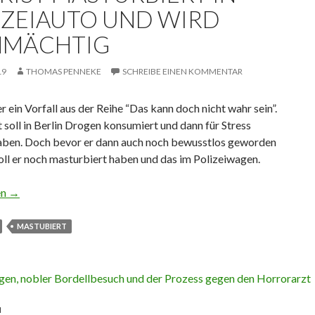
IZEIAUTO UND WIRD
MÄCHTIG
19
THOMAS PENNEKE
SCHREIBE EINEN KOMMENTAR
 ein Vorfall aus der Reihe “Das kann doch nicht wahr sein”.
t soll in Berlin Drogen konsumiert und dann für Stress
aben. Doch bevor er dann auch noch bewusstlos geworden
 soll er noch masturbiert haben und das im Polizeiwagen.
sturbiert in Polizeiauto und wird ohnmächtig
en
→
MASTUBIERT
N