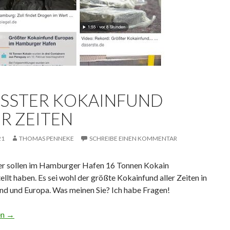
SSTER KOKAINFUND A
 ZEITEN
21
THOMAS PENNEKE
SCHREIBE EINEN KOMMENTAR
er sollen im Hamburger Hafen 16 Tonnen Kokain
ellt haben. Es sei wohl der größte Kokainfund aller Zeiten in
nd und Europa. Was meinen Sie? Ich habe Fragen!
okainfund aller Zeiten
en
→