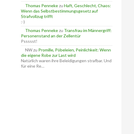
Thomas Penneke
zu
Haft, Geschlecht, Chaos:
Wenn das Selbstbestimmungsgesetz auf
Strafvollzug trifft
:-)
Thomas Penneke
zu
Transfrau im Männergriff:
Personenstand an der Zellentür
Pssssst!
NW
zu
Promille, Pöbeleien, Peinlichkeit: Wenn
die eigene Robe zur Last wird
Natürlich waren ihre Beleidigungen strafbar. Und
für eine Re…