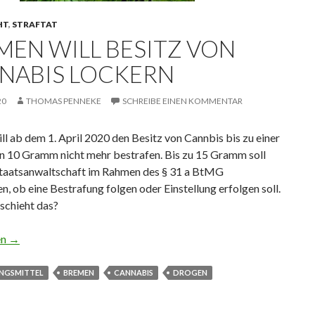
HT
,
STRAFTAT
MEN WILL BESITZ VON
NABIS LOCKERN
20
THOMAS PENNEKE
SCHREIBE EINEN KOMMENTAR
l ab dem 1. April 2020 den Besitz von Cannbis bis zu einer
 10 Gramm nicht mehr bestrafen. Bis zu 15 Gramm soll
Staatsanwaltschaft im Rahmen des § 31 a BtMG
n, ob eine Bestrafung folgen oder Einstellung erfolgen soll.
chieht das?
ll Besitz von Cannabis lockern
en
→
NGSMITTEL
BREMEN
CANNABIS
DROGEN