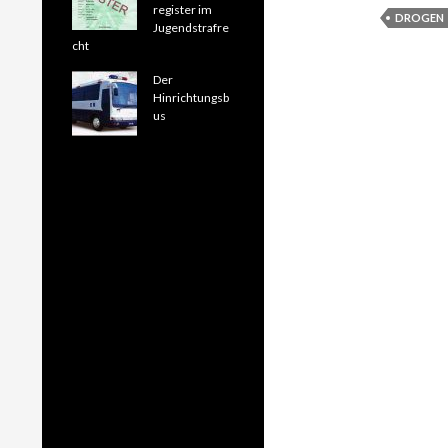
register im
DROGEN
Jugendstrafre
cht
Der
Hinrichtungsb
us