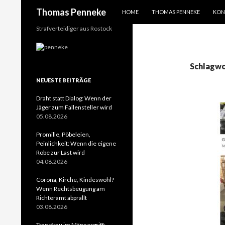
SPRINGE ZUM INHALT
Suchen
Thomas Penneke
HOME
THOMAS PENNEKE
KON
Strafverteidiger aus Rostock
Schlagwo
NEUESTE BEITRÄGE
Draht statt Dialog: Wenn der
Jäger zum Fallensteller wird
05.08.2026
Promille, Pöbeleien,
Peinlichkeit: Wenn die eigene
Robe zur Last wird
04.08.2026
Corona, Kirche, Kindeswohl?
Wenn Rechtsbeugung am
Richteramt abprallt
03.08.2026
Transfrau im Männergriff: