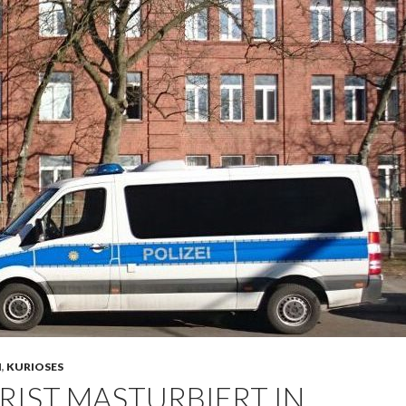
N
,
KURIOSES
RIST MASTURBIERT IN