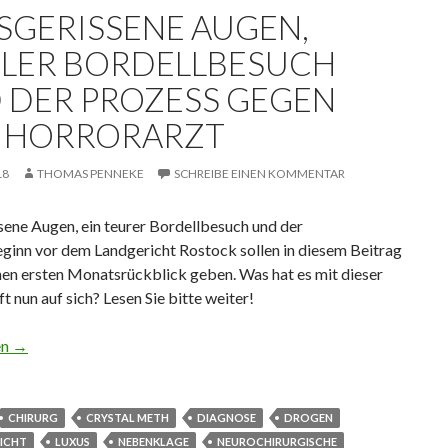
SGERISSENE AUGEN,
LER BORDELLBESUCH
 DER PROZESS GEGEN
 HORRORARZT
18
THOMAS PENNEKE
SCHREIBE EINEN KOMMENTAR
sene Augen, ein teurer Bordellbesuch und der
ginn vor dem Landgericht Rostock sollen in diesem Beitrag
nen ersten Monatsrückblick geben. Was hat es mit dieser
t nun auf sich? Lesen Sie bitte weiter!
sene Augen, nobler Bordellbesuch und der Prozess gegen den Hor
en
→
CHIRURG
CRYSTAL METH
DIAGNOSE
DROGEN
ICHT
LUXUS
NEBENKLAGE
NEUROCHIRURGISCHE