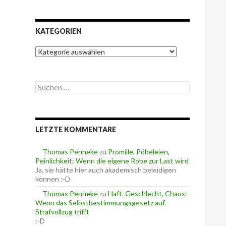
KATEGORIEN
K
a
t
e
S
g
u
o
c
r
h
i
e
e
LETZTE KOMMENTARE
n
n
n
a
Thomas Penneke
zu
Promille, Pöbeleien,
c
Peinlichkeit: Wenn die eigene Robe zur Last wird
h
Ja, sie hätte hier auch akademisch beleidigen
:
können :-D
Thomas Penneke
zu
Haft, Geschlecht, Chaos:
Wenn das Selbstbestimmungsgesetz auf
Strafvollzug trifft
:-D