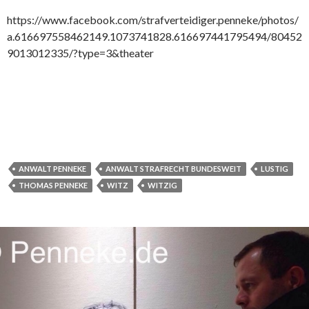
https://www.facebook.com/strafverteidiger.penneke/photos/
a.616697558462149.1073741828.616697441795494/80452
9013012335/?type=3&theater
ANWALT PENNEKE
ANWALT STRAFRECHT BUNDESWEIT
LUSTIG
THOMAS PENNEKE
WITZ
WITZIG