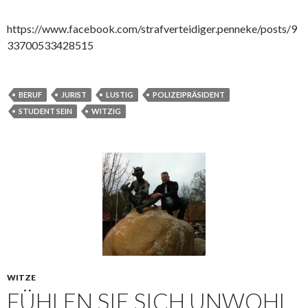
https://www.facebook.com/strafverteidiger.penneke/posts/9
33700533428515
BERUF
JURIST
LUSTIG
POLIZEIPRÄSIDENT
STUDENT SEIN
WITZIG
WITZE
FÜHLEN SIE SICH UNWOHL