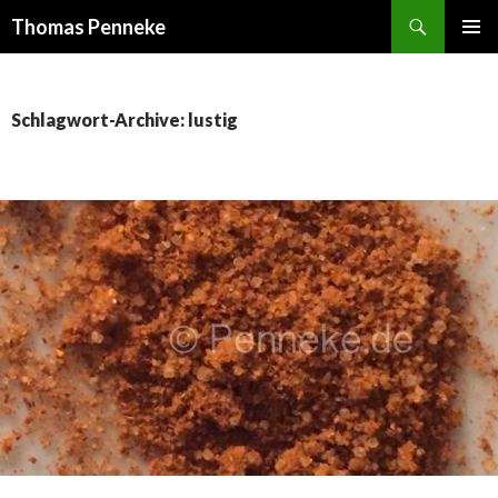
Suchen
Thomas Penneke
SPRINGE
PRIMÄR
ZUM
MENÜ
INHALT
Schlagwort-Archive: lustig