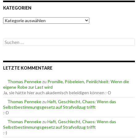
KATEGORIEN
K
a
t
e
S
g
u
o
c
r
h
i
e
e
LETZTE KOMMENTARE
n
n
n
a
Thomas Penneke
zu
Promille, Pöbeleien, Peinlichkeit: Wenn die
c
eigene Robe zur Last wird
h
Ja, sie hätte hier auch akademisch beleidigen können :-D
:
Thomas Penneke
zu
Haft, Geschlecht, Chaos: Wenn das
Selbstbestimmungsgesetz auf Strafvollzug trifft
:-D
Thomas Penneke
zu
Haft, Geschlecht, Chaos: Wenn das
Selbstbestimmungsgesetz auf Strafvollzug trifft
:-)