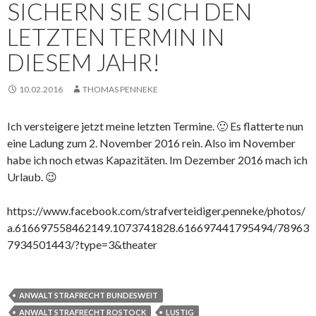
SICHERN SIE SICH DEN
LETZTEN TERMIN IN
DIESEM JAHR!
10.02.2016
THOMAS PENNEKE
Ich versteigere jetzt meine letzten Termine. 🙂 Es flatterte nun
eine Ladung zum 2. November 2016 rein. Also im November
habe ich noch etwas Kapazitäten. Im Dezember 2016 mach ich
Urlaub. 😉
https://www.facebook.com/strafverteidiger.penneke/photos/
a.616697558462149.1073741828.616697441795494/78963
7934501443/?type=3&theater
ANWALT STRAFRECHT BUNDESWEIT
ANWALT STRAFRECHT ROSTOCK
LUSTIG