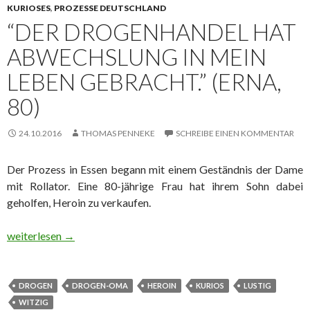
KURIOSES
,
PROZESSE DEUTSCHLAND
“DER DROGENHANDEL HAT
ABWECHSLUNG IN MEIN
LEBEN GEBRACHT.” (ERNA,
80)
24.10.2016
THOMAS PENNEKE
SCHREIBE EINEN KOMMENTAR
Der Prozess in Essen begann mit einem Geständnis der Dame
mit Rollator. Eine 80-jährige Frau hat ihrem Sohn dabei
geholfen, Heroin zu verkaufen.
“Der Drogenhandel hat Abwechslung in mein Leben gebracht.” (E
weiterlesen
→
DROGEN
DROGEN-OMA
HEROIN
KURIOS
LUSTIG
WITZIG