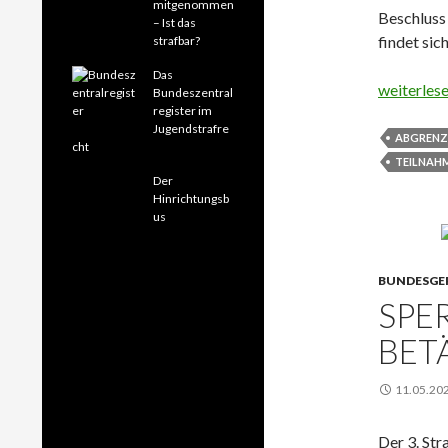
mitgenommen
Beschluss
– Ist das
findet sic
strafbar?
Das
Abgrenzun
weiterles
Bundeszentral
register im
Jugendstrafre
ABGREN
cht
TEILNAH
Der
Hinrichtungsb
us
BUNDESGE
SPE
BET
11.05.20
Der 3. Stra