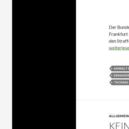
Der Bundes
Frankfurt 
den Straf
Das Einha
weiterles
ANWALT 
EINHAND
THOMAS 
ALLGEMEI
KEI