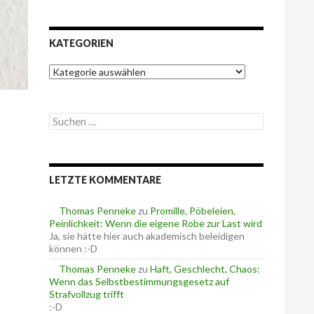
KATEGORIEN
K
a
t
e
S
g
u
o
c
r
h
i
e
e
LETZTE KOMMENTARE
n
n
n
a
Thomas Penneke
zu
Promille, Pöbeleien,
c
Peinlichkeit: Wenn die eigene Robe zur Last wird
h
Ja, sie hätte hier auch akademisch beleidigen
:
können :-D
Thomas Penneke
zu
Haft, Geschlecht, Chaos:
Wenn das Selbstbestimmungsgesetz auf
Strafvollzug trifft
:-D