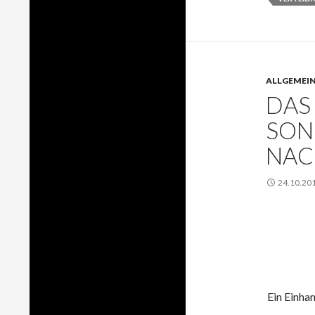
ALLGEMEI
DAS
SON
NAC
24.10.20
Ein Einhan