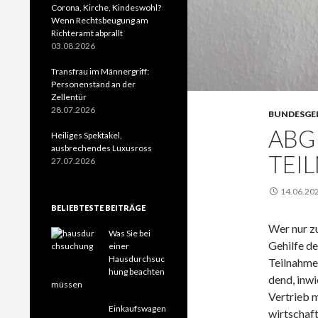
Corona, Kirche, Kindeswohl?
Wenn Rechtsbeugung am
Richteramt abprallt
03.08.2026
Transfrau im Männergriff:
Personenstand an der
Zellentür
28.07.2026
BUNDESGE
ABG
Heiliges Spektakel,
ausbrechendes Luxusross
TEIL
27.07.2026
14.06.20
BELIEBTESTE BEITRÄGE
Wer nur zum
Was Sie bei
Ge­hil­fe d
einer
Hausdurchsuc
Teil­nah­m
hung beachten
dend, in­wi
müssen
Ver­trieb 
Einkaufswagen
wirtschaf