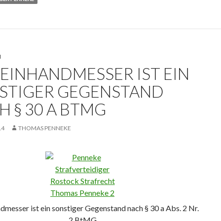
N
 EINHANDMESSER IST EIN
STIGER GEGENSTAND
H § 30 A BTMG
14
THOMAS PENNEKE
dmesser ist ein sonstiger Gegenstand nach § 30 a Abs. 2 Nr.
2 BtMG