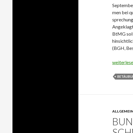
September 
men bei qua
spre­chung 
Angeklagte
BtMG soll 
hin­sicht­l
(BGH, Bes
Sperrwirk
weiterles
BETÄUBU
ALLGEMEI
BUN
SCH