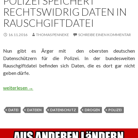
POLIZEI SPEICHERT
RECHTSWIDRIG DATEN IN
RAUSCHGIFTDATEI
16.11.2016
THOMAS PENNEKE
SCHREIBE EINEN KOMMENTAR
Nun gibt es Ärger mit den obersten deutschen
Datenschützern für die Polizei. In der bundesweiten
Rauschgiftdatei befinden sich Daten, die es dort gar nicht
geben dürfe.
Polizei speichert rechtswidrig Daten in Rauschgiftdatei
weiterlesen
→
DATEI
DATEIEN
DATENSCHUTZ
DROGEN
POLIZEI