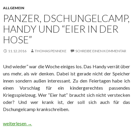
ALLGEMEIN
PANZER, DSCHUNGELCAMP,
HANDY UND “EIER IN DER
HOSE”
11.12.2016
THOMAS PENNEKE
SCHREIBE EINEN KOMMENTAR
Und wieder” war die Woche einiges los. Das Handy verrät über
uns mehr, als wir denken. Dabei ist gerade nicht der Speicher
innen sondern außen interessant. Zu den Feiertagen habe ich
einen Vorschlag für ein kindergerechtes passendes
Kriegsspielzeug. Wer “Eier hat” braucht sich nicht verstecken
oder? Und wer krank ist, der soll sich auch für das
Dschungelcamp krankschreiben.
Panzer, Dschungelcamp, Handy und “Eier in der Hose”
weiterlesen
→