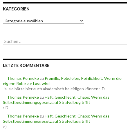
KATEGORIEN
K
a
t
e
S
g
u
o
c
r
h
i
e
e
LETZTE KOMMENTARE
n
n
n
a
Thomas Penneke
zu
Promille, Pöbeleien, Peinlichkeit: Wenn die
c
eigene Robe zur Last wird
h
Ja, sie hätte hier auch akademisch beleidigen können :-D
:
Thomas Penneke
zu
Haft, Geschlecht, Chaos: Wenn das
Selbstbestimmungsgesetz auf Strafvollzug trifft
:-D
Thomas Penneke
zu
Haft, Geschlecht, Chaos: Wenn das
Selbstbestimmungsgesetz auf Strafvollzug trifft
:-)