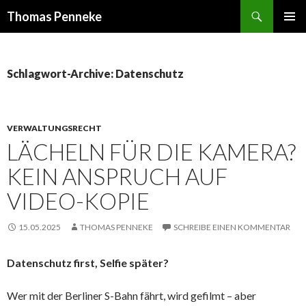
Suchen
Thomas Penneke
SPRINGE
PRIMÄR
ZUM
MENÜ
INHALT
Schlagwort-Archive: Datenschutz
VERWALTUNGSRECHT
LÄCHELN FÜR DIE KAMERA?
KEIN ANSPRUCH AUF
VIDEO-KOPIE
15.05.2025
THOMAS PENNEKE
SCHREIBE EINEN KOMMENTAR
Datenschutz first, Selfie später?
Wer mit der Berliner S-Bahn fährt, wird gefilmt – aber