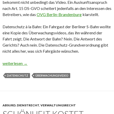
bekommt nicht unbedingt das Video. Ein Auskunftsanspruch
nach Art. 15 DS-GVO scheitert jedenfalls an den Interessen des
Betreibers, wie das
OVG Berlin-Brandenburg
klarstellt.
Datenschutz à la Bahn: Ein Fahrgast der Berliner S-Bahn wollte
eine Kopie des Überwachungsvideos, das ihn während der
Fahrt zeigt. Die Antwort der Bahn? Nein. Die Antwort des
Gerichts? Auch nein. Die Datenschutz-Grundverordnung gibt
nicht alles her, was sich Fahrgäste wünschen.
Lächeln für die Kamera? Kein Anspruch auf Video-Kopie
weiterlesen
→
DATENSCHUTZ
ÜBERWACHUNGSVIDEO
ABSURD
,
DIENSTRECHT
,
VERWALTUNGSRECHT