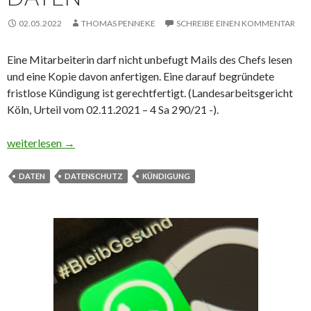
02.05.2022
THOMAS PENNEKE
SCHREIBE EINEN KOMMENTAR
Eine Mitarbeiterin darf nicht unbefugt Mails des Chefs lesen
und eine Kopie davon anfertigen. Eine darauf begründete
fristlose Kündigung ist gerechtfertigt. (Landesarbeitsgericht
Köln, Urteil vom 02.11.2021 – 4 Sa 290/21 -).
Fristlose Kündigung wegen der unbefugten Kenntnisnahme und
weiterlesen
→
DATEN
DATENSCHUTZ
KÜNDIGUNG