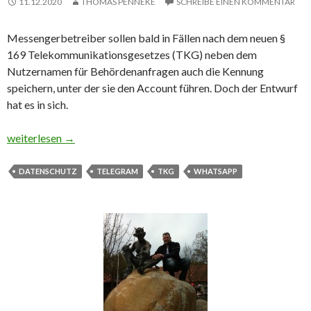
11.12.2020
THOMAS PENNEKE
SCHREIBE EINEN KOMMENTAR
Messengerbetreiber sollen bald in Fällen nach dem neuen §
169 Telekommunikationsgesetzes (TKG) neben dem
Nutzernamen für Behördenanfragen auch die Kennung
speichern, unter der sie den Account führen. Doch der Entwurf
hat es in sich.
Telegram, Whatsapp und andere sollen Bestandsdaten herausge
weiterlesen
→
DATENSCHUTZ
TELEGRAM
TKG
WHATSAPP