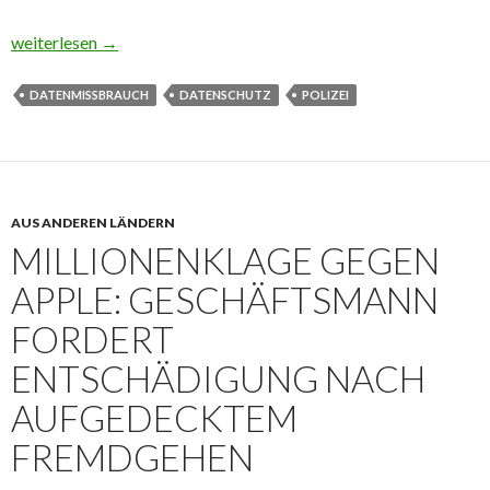
Schönheit kostet – Polizist scannt Melderegister nach „hübschen
weiterlesen
→
DATENMISSBRAUCH
DATENSCHUTZ
POLIZEI
AUS ANDEREN LÄNDERN
MILLIONENKLAGE GEGEN
APPLE: GESCHÄFTSMANN
FORDERT
ENTSCHÄDIGUNG NACH
AUFGEDECKTEM
FREMDGEHEN