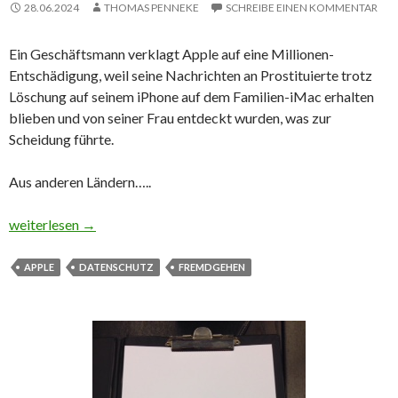
28.06.2024
THOMAS PENNEKE
SCHREIBE EINEN KOMMENTAR
Ein Geschäftsmann verklagt Apple auf eine Millionen-
Entschädigung, weil seine Nachrichten an Prostituierte trotz
Löschung auf seinem iPhone auf dem Familien-iMac erhalten
blieben und von seiner Frau entdeckt wurden, was zur
Scheidung führte.
Aus anderen Ländern…..
Millionenklage gegen Apple: Geschäftsmann fordert Entschäd
weiterlesen
→
APPLE
DATENSCHUTZ
FREMDGEHEN