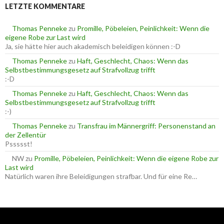
e
LETZTE KOMMENTARE
n
n
n
a
Thomas Penneke
zu
Promille, Pöbeleien, Peinlichkeit: Wenn die
c
eigene Robe zur Last wird
h
Ja, sie hätte hier auch akademisch beleidigen können :-D
:
Thomas Penneke
zu
Haft, Geschlecht, Chaos: Wenn das
Selbstbestimmungsgesetz auf Strafvollzug trifft
:-D
Thomas Penneke
zu
Haft, Geschlecht, Chaos: Wenn das
Selbstbestimmungsgesetz auf Strafvollzug trifft
:-)
Thomas Penneke
zu
Transfrau im Männergriff: Personenstand an
der Zellentür
Pssssst!
NW
zu
Promille, Pöbeleien, Peinlichkeit: Wenn die eigene Robe zur
Last wird
Natürlich waren ihre Beleidigungen strafbar. Und für eine Re…