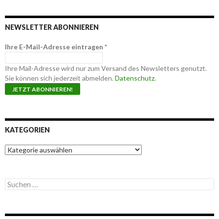
NEWSLETTER ABONNIEREN
Ihre E-Mail-Adresse eintragen
*
Ihre Mail-Adresse wird nur zum Versand des Newsletters genutzt.
Sie können sich jederzeit abmelden.
Datenschutz
.
KATEGORIEN
K
a
t
e
S
g
u
o
c
r
h
i
e