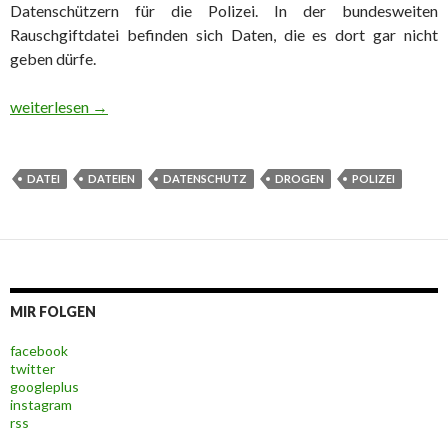
Datenschützern für die Polizei. In der bundesweiten
Rauschgiftdatei befinden sich Daten, die es dort gar nicht
geben dürfe.
Polizei speichert rechtswidrig Daten in Rauschgiftdatei
weiterlesen
→
DATEI
DATEIEN
DATENSCHUTZ
DROGEN
POLIZEI
MIR FOLGEN
facebook
twitter
googleplus
instagram
rss