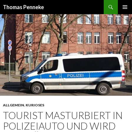
Suchen
Thomas Penneke
SPRINGE
PRIMÄR
ZUM
MENÜ
INHALT
ALLGEMEIN
,
KURIOSES
TOURIST MASTURBIERT IN
POLIZEIAUTO UND WIRD