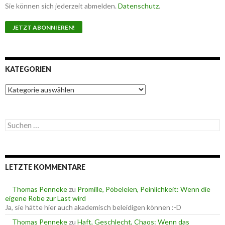
Sie können sich jederzeit abmelden.
Datenschutz
.
KATEGORIEN
K
a
t
e
S
g
u
o
c
r
h
i
e
e
LETZTE KOMMENTARE
n
n
n
a
Thomas Penneke
zu
Promille, Pöbeleien, Peinlichkeit: Wenn die
c
eigene Robe zur Last wird
h
Ja, sie hätte hier auch akademisch beleidigen können :-D
:
Thomas Penneke
zu
Haft, Geschlecht, Chaos: Wenn das