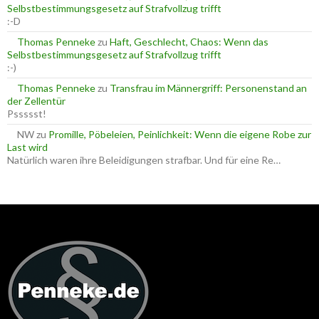
Selbstbestimmungsgesetz auf Strafvollzug trifft
:-D
Thomas Penneke
zu
Haft, Geschlecht, Chaos: Wenn das
Selbstbestimmungsgesetz auf Strafvollzug trifft
:-)
Thomas Penneke
zu
Transfrau im Männergriff: Personenstand an
der Zellentür
Pssssst!
NW
zu
Promille, Pöbeleien, Peinlichkeit: Wenn die eigene Robe zur
Last wird
Natürlich waren ihre Beleidigungen strafbar. Und für eine Re…