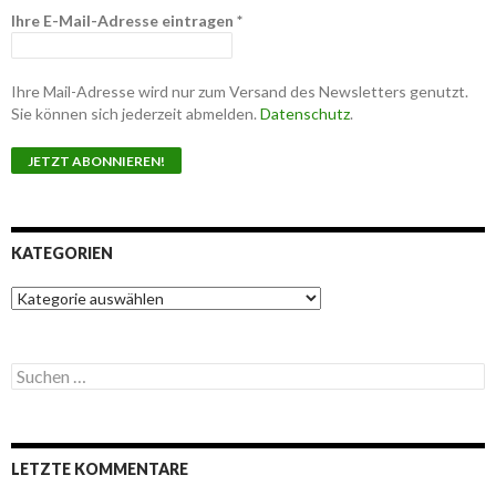
Ihre E-Mail-Adresse eintragen
*
Ihre Mail-Adresse wird nur zum Versand des Newsletters genutzt.
Sie können sich jederzeit abmelden.
Datenschutz
.
KATEGORIEN
K
a
t
e
S
g
u
o
c
r
h
i
e
e
LETZTE KOMMENTARE
n
n
n