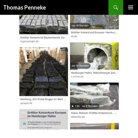
Suchen
Thomas Penneke
SPRINGE
PRIMÄR
ZUM
MENÜ
INHALT