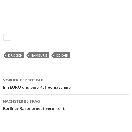
DROGEN
HAMBURG
KOKAIN
VORHERIGER BEITRAG
Beitrags-
Ein EURO und eine Kaffeemaschine
Navigation
NÄCHSTER BEITRAG
Berliner Raser erneut verurteilt