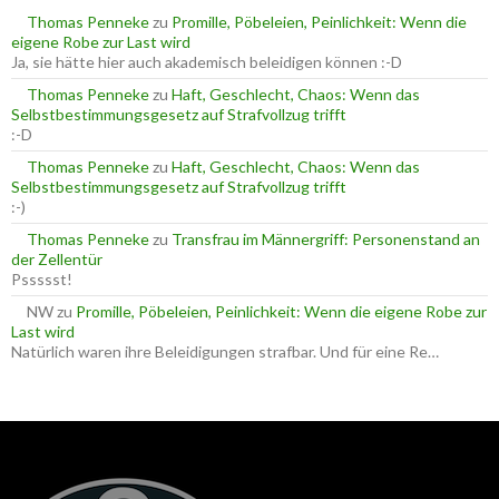
a
Thomas Penneke
zu
Promille, Pöbeleien, Peinlichkeit: Wenn die
c
eigene Robe zur Last wird
h
Ja, sie hätte hier auch akademisch beleidigen können :-D
:
Thomas Penneke
zu
Haft, Geschlecht, Chaos: Wenn das
Selbstbestimmungsgesetz auf Strafvollzug trifft
:-D
Thomas Penneke
zu
Haft, Geschlecht, Chaos: Wenn das
Selbstbestimmungsgesetz auf Strafvollzug trifft
:-)
Thomas Penneke
zu
Transfrau im Männergriff: Personenstand an
der Zellentür
Pssssst!
NW
zu
Promille, Pöbeleien, Peinlichkeit: Wenn die eigene Robe zur
Last wird
Natürlich waren ihre Beleidigungen strafbar. Und für eine Re…