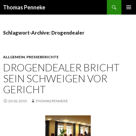
Suchen
Thomas Penneke
SPRINGE
PRIMÄR
ZUM
MENÜ
INHALT
Schlagwort-Archive: Drogendealer
ALLGEMEIN
,
PRESSEBERICHTE
DROGENDEALER BRICHT
SEIN SCHWEIGEN VOR
GERICHT
20.02.2015
THOMAS PENNEKE