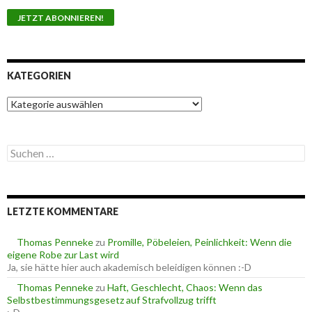
KATEGORIEN
K
a
t
e
S
g
u
o
c
r
h
i
e
e
LETZTE KOMMENTARE
n
n
n
a
Thomas Penneke
zu
Promille, Pöbeleien, Peinlichkeit: Wenn die
c
eigene Robe zur Last wird
h
Ja, sie hätte hier auch akademisch beleidigen können :-D
:
Thomas Penneke
zu
Haft, Geschlecht, Chaos: Wenn das
Selbstbestimmungsgesetz auf Strafvollzug trifft