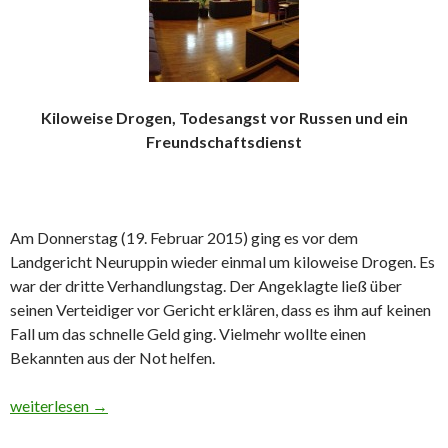
Kiloweise Drogen, Todesangst vor Russen und ein
Freundschaftsdienst
Am Donnerstag (19. Februar 2015) ging es vor dem
Landgericht Neuruppin wieder einmal um kiloweise Drogen. Es
war der dritte Verhandlungstag. Der Angeklagte ließ über
seinen Verteidiger vor Gericht erklären, dass es ihm auf keinen
Fall um das schnelle Geld ging. Vielmehr wollte einen
Bekannten aus der Not helfen.
Drogendealer bricht sein Schweigen vor Gericht
weiterlesen
→