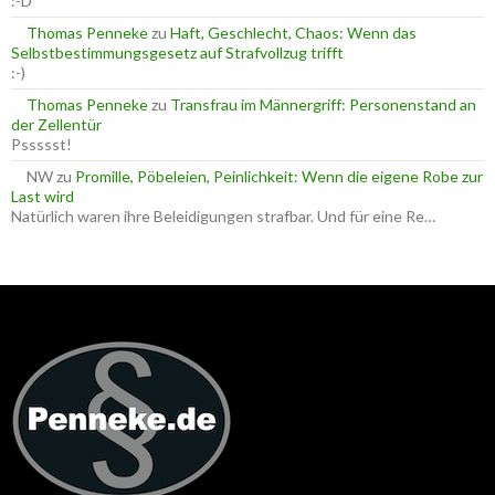
:-D
Thomas Penneke
zu
Haft, Geschlecht, Chaos: Wenn das
Selbstbestimmungsgesetz auf Strafvollzug trifft
:-)
Thomas Penneke
zu
Transfrau im Männergriff: Personenstand an
der Zellentür
Pssssst!
NW
zu
Promille, Pöbeleien, Peinlichkeit: Wenn die eigene Robe zur
Last wird
Natürlich waren ihre Beleidigungen strafbar. Und für eine Re…