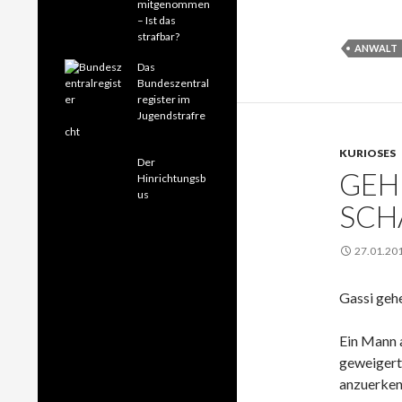
mitgenommen
– Ist das
strafbar?
ANWALT
Das
Bundeszentral
register im
Jugendstrafre
cht
KURIOSES
Der
GEH
Hinrichtungsb
us
SCH
27.01.20
Gassi geh
Ein Mann a
geweigert,
anzuerken