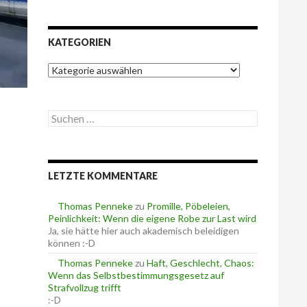
KATEGORIEN
K
a
t
e
S
g
u
o
c
r
h
i
e
e
LETZTE KOMMENTARE
n
n
n
a
Thomas Penneke
zu
Promille, Pöbeleien,
c
Peinlichkeit: Wenn die eigene Robe zur Last wird
h
Ja, sie hätte hier auch akademisch beleidigen
:
können :-D
Thomas Penneke
zu
Haft, Geschlecht, Chaos:
Wenn das Selbstbestimmungsgesetz auf
Strafvollzug trifft
Polizei so erhält
:-D