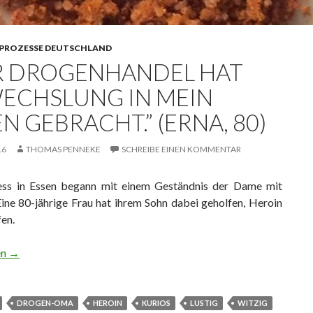
PROZESSE DEUTSCHLAND
R DROGENHANDEL HAT
ECHSLUNG IN MEIN
N GEBRACHT.” (ERNA, 80)
16
THOMAS PENNEKE
SCHREIBE EINEN KOMMENTAR
ss in Essen begann mit einem Geständnis der Dame mit
Eine 80-jährige Frau hat ihrem Sohn dabei geholfen, Heroin
en.
enhandel hat Abwechslung in mein Leben gebracht.” (Erna, 80)
en
→
DROGEN-OMA
HEROIN
KURIOS
LUSTIG
WITZIG