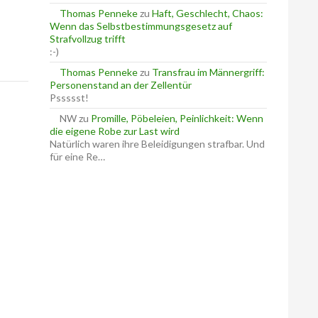
Thomas Penneke
zu
Haft, Geschlecht, Chaos:
Wenn das Selbstbestimmungsgesetz auf
Strafvollzug trifft
:-)
Thomas Penneke
zu
Transfrau im Männergriff:
Personenstand an der Zellentür
Pssssst!
NW
zu
Promille, Pöbeleien, Peinlichkeit: Wenn
die eigene Robe zur Last wird
Natürlich waren ihre Beleidigungen strafbar. Und
für eine Re…