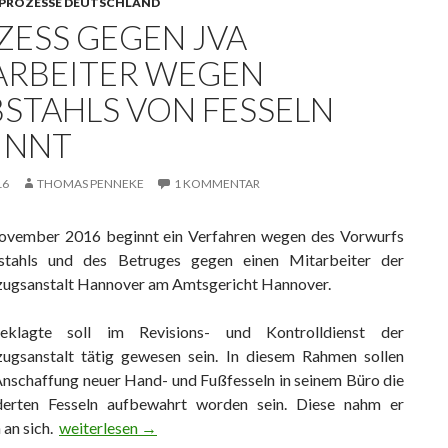
PROZESSE DEUTSCHLAND
ZESS GEGEN JVA
ARBEITER WEGEN
BSTAHLS VON FESSELN
INNT
16
THOMAS PENNEKE
1 KOMMENTAR
vember 2016 beginnt ein Verfahren wegen des Vorwurfs
stahls und des Betruges gegen einen Mitarbeiter der
lzugsanstalt Hannover am Amtsgericht Hannover.
klagte soll im Revisions- und Kontrolldienst der
lzugsanstalt tätig gewesen sein. In diesem Rahmen sollen
Anschaffung neuer Hand- und Fußfesseln in seinem Büro die
derten Fesseln aufbewahrt worden sein. Diese nahm er
 an sich.
Prozess gegen JVA Mitarbeiter wegen Diebstahls von Fe
weiterlesen
→