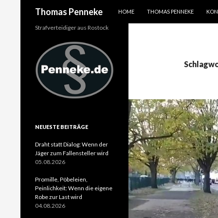
SPRINGE ZUM INHALT
Suchen
Thomas Penneke
HOME
THOMAS PENNEKE
KON
Strafverteidiger aus Rostock
Schlagwo
NEUESTE BEITRÄGE
Draht statt Dialog: Wenn der
Jäger zum Fallensteller wird
05.08.2026
Promille, Pöbeleien,
Peinlichkeit: Wenn die eigene
Robe zur Last wird
04.08.2026