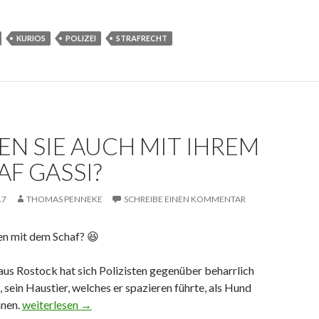
KURIOS
POLIZEI
STRAFRECHT
EN SIE AUCH MIT IHREM
AF GASSI?
17
THOMAS PENNEKE
SCHREIBE EINEN KOMMENTAR
en mit dem Schaf?
😆
us Rostock hat sich Polizisten gegenüber beharrlich
 sein Haustier, welches er spazieren führte, als Hund
nen.
Gehen Sie auch mit Ihrem Schaf Gassi?
weiterlesen
→