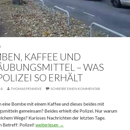
N
BEN, KAFFEE UND
ÄUBUNGSMITTEL – WAS
POLIZEI SO ERHÄLT
18
THOMAS PENNEKE
SCHREIBE EINEN KOMMENTAR
 eine Bombe mit einem Kaffee und dieses beides mit
smitteln gemeinsam? Beides erhielt die Polizei. Nur warum
elchem Wege? Kurioses Nachrichten der letzten Tage.
 Betreff: Polizei!
Bomben, Kaffee und Betäubungsmittel – was die 
weiterlesen
→