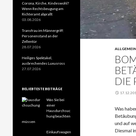
Corona, Kirche, Kindeswohl?
Wenn Rechtsbeugung am
Richteramt abprallt
03.08.2026
Transfrau im Männergriff:
Personenstand an der
Zellentür
28.07.2026
ALLGEMEI
BOM
Heiliges Spektakel,
ausbrechendes Luxusross
BET
27.07.2026
DIE 
BELIEBTESTE BEITRÄGE
17.12.20
Was Sie bei
einer
Was haben
Hausdurchsuc
Betäubung
hung beachten
müssen
und auf w
Diesmal im
Einkaufswagen