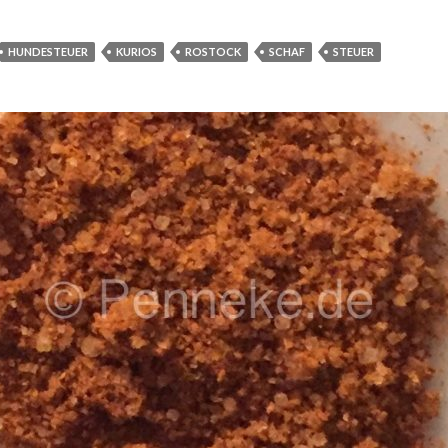
HUNDESTEUER
KURIOS
ROSTOCK
SCHAF
STEUER