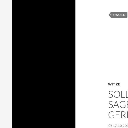
FESSELN
WITZE
SOL
SAG
GER
17.10.20