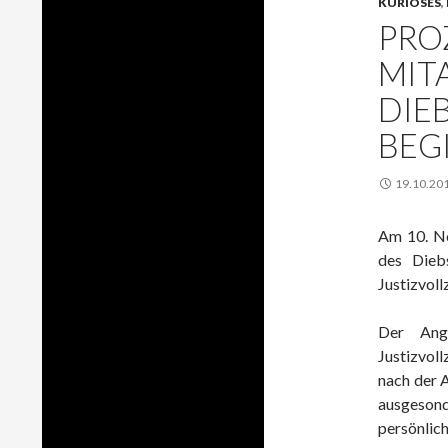
KURIOSES
,
PRO
MIT
DIE
BEG
19.10.20
Am 10. No
des Dieb
Justizvol
Der Ange
Justizvol
nach der 
ausgeson
persönlich