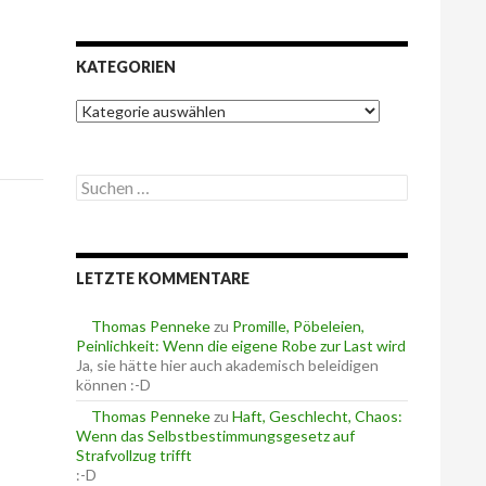
KATEGORIEN
K
a
t
e
S
g
u
o
c
r
h
i
e
e
LETZTE KOMMENTARE
n
n
n
a
Thomas Penneke
zu
Promille, Pöbeleien,
c
Peinlichkeit: Wenn die eigene Robe zur Last wird
h
Ja, sie hätte hier auch akademisch beleidigen
:
können :-D
Thomas Penneke
zu
Haft, Geschlecht, Chaos:
Wenn das Selbstbestimmungsgesetz auf
Strafvollzug trifft
:-D