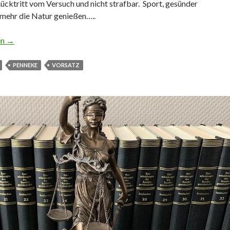
 Rücktritt vom Versuch und nicht strafbar. Sport, gesünder
 mehr die Natur genießen…..
lles im Jahr 2024 los sein?
en
→
PENNEKE
VORSATZ