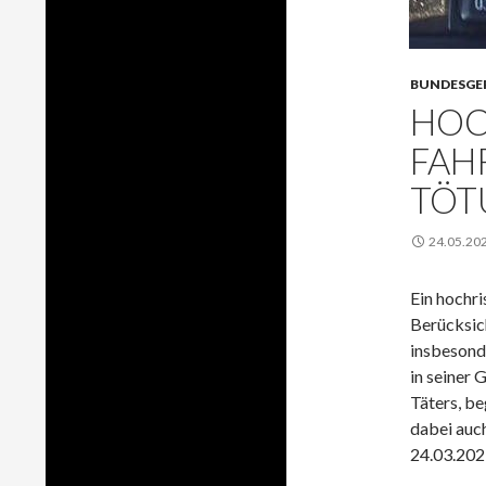
BUNDESGE
HOC
FAH
TÖT
24.05.20
Ein hochr
Berücksic
insbesond
in seiner 
Täters, be
dabei auch
24.03.202