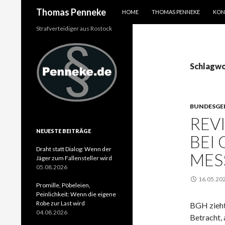
SPRINGE ZUM INHALT
Suchen
Thomas Penneke
HOME
THOMAS PENNEKE
KON
Strafverteidiger aus Rostock
Schlagwo
BUNDESGE
REV
NEUESTE BEITRÄGE
BEI
Draht statt Dialog: Wenn der
MES
Jäger zum Fallensteller wird
05.08.2026
16.05.20
Promille, Pöbeleien,
Peinlichkeit: Wenn die eigene
Robe zur Last wird
BGH zieht
04.08.2026
Betracht,