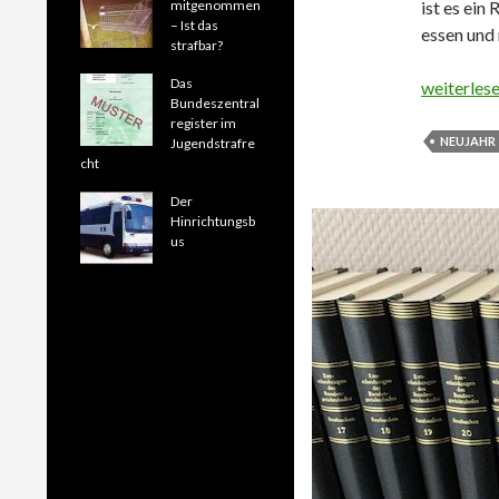
mitgenommen
ist es ein
– Ist das
essen und
strafbar?
Das
Was wird a
weiterles
Bundeszentral
register im
NEUJAHR
Jugendstrafre
cht
Der
Hinrichtungsb
us