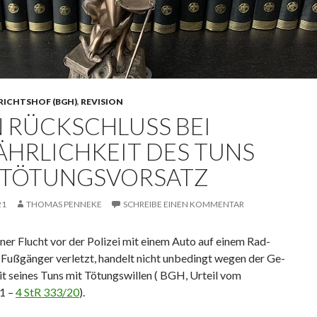
RICHTSHOF (BGH)
,
REVISION
N RÜCKSCHLUSS BEI
ÄHRLICHKEIT DES TUNS
 TÖTUNGSVORSATZ
21
THOMAS PENNEKE
SCHREIBE EINEN KOMMENTAR
ner Flucht vor der Po­li­zei mit einem Auto auf einem Rad­
Fu­ß­gän­ger ver­letzt, han­delt nicht unbedingt wegen der Ge­
eit sei­nes Tuns mit Tö­tungs­wil­len ( BGH, Urteil vom
1 –
4 StR 333/20
).