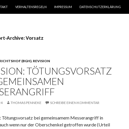
TAKT
VERHALTENSREGELN
IMPRESSUM
DATENSCHUTZERKLÄRUNG
rt-Archive: Vorsatz
RICHTSHOF (BGH)
,
REVISION
ISION: TÖTUNGSVORSATZ
 GEMEINSAMEN
SERANGRIFF
24
THOMAS PENNEKE
SCHREIBE EINEN KOMMENTAR
 Tötungsvorsatz bei gemeinsamem Messerangriff in
 auch wenn nur der Oberschenkel getroffen wurde (Urteil