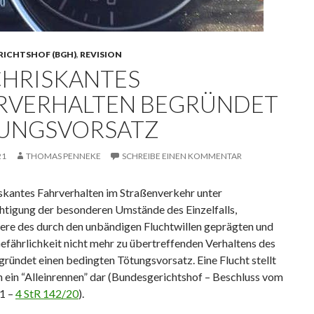
RICHTSHOF (BGH)
,
REVISION
HRISKANTES
RVERHALTEN BEGRÜNDET
UNGSVORSATZ
21
THOMAS PENNEKE
SCHREIBE EINEN KOMMENTAR
iskantes Fahrverhalten im Straßenverkehr unter
htigung der besonderen Umstände des Einzelfalls,
ere des durch den unbändigen Fluchtwillen geprägten und
Gefährlichkeit nicht mehr zu übertreffenden Verhaltens des
gründet einen bedingten Tötungsvorsatz. Eine Flucht stellt
 ein “Alleinrennen” dar (Bundesgerichtshof – Beschluss vom
1 –
4 StR 142/20
).