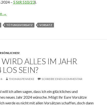
4.2024 –
5 StR 510/23
).
 Tötungsvorsatz bei gemeinsamen Messerangriff
en
→
TÖTUNGSVORSATZ
VORSATZ
RSÖNLICHES!
 WIRD ALLES IM JAHR
 LOS SEIN?
24
THOMAS PENNEKE
SCHREIBE EINEN KOMMENTAR
l will ich allen sagen, dass ich ein glückliches und
ches neues Jahr 2024 wünsche. Mögt Ihr Eure Vorsätze
 Ich werde es nicht mit allen Vorsätzen schaffen, doch dann