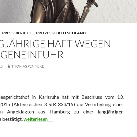
N
,
PRESSEBERICHTE
,
PROZESSE DEUTSCHLAND
GJÄHRIGE HAFT WEGEN
GENEINFUHR
15
THOMAS PENNEKE
esgerichtshof in Karlsruhe hat mit Beschluss vom 13.
015 (Aktenzeichen 3 StR 333/15) die Verurteilung eines
gen Angeklagten aus Hamburg zu einer langjährigen
 bestätigt.
Langjährige Haft wegen Drogeneinfuhr
weiterlesen
→