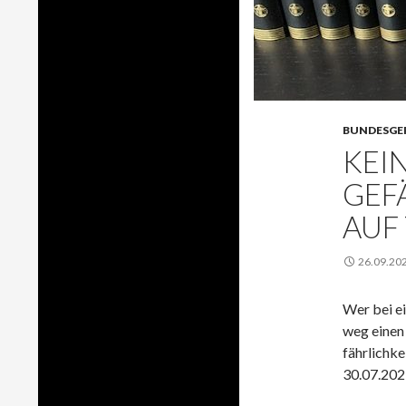
BUNDESGE
KEI
GEF
AUF
26.09.20
Wer bei ei
weg einen 
fähr­lich­k
30.07.202