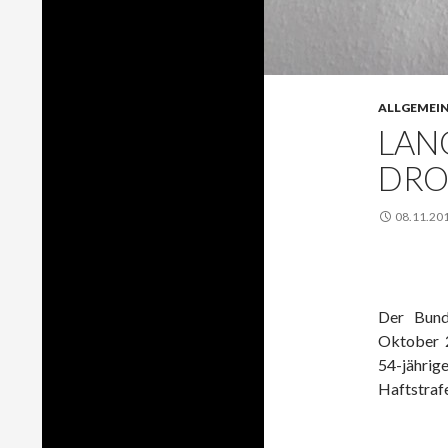
ALLGEMEI
LAN
DRO
08.11.20
Der Bund
Oktober 2
54-jähri
Haftstrafe