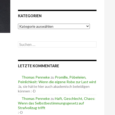
KATEGORIEN
K
a
t
e
S
g
u
o
c
r
h
i
e
e
LETZTE KOMMENTARE
n
n
n
a
Thomas Penneke
zu
Promille, Pöbeleien,
c
Peinlichkeit: Wenn die eigene Robe zur Last wird
h
Ja, sie hätte hier auch akademisch beleidigen
:
können :-D
Thomas Penneke
zu
Haft, Geschlecht, Chaos:
Wenn das Selbstbestimmungsgesetz auf
Strafvollzug trifft
:-D