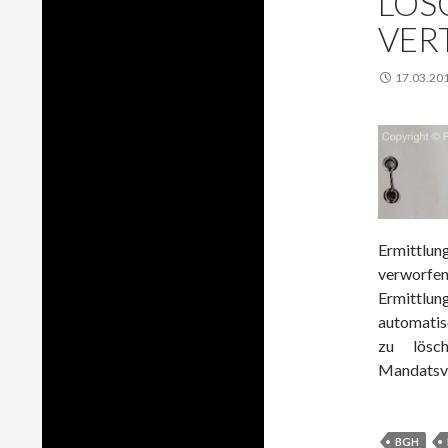
LÖS
VER
17.03.20
Ermittlu
verworf
Ermittlu
automatis
zu lösc
Mandatsve
BGH