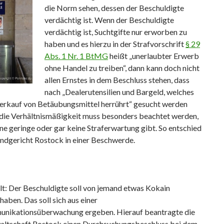
die Norm sehen, dessen der Beschuldigte
verdächtig ist. Wenn der Beschuldigte
verdächtig ist, Suchtgifte nur erworben zu
haben und es hierzu in der Strafvorschrift
§ 29
Abs. 1 Nr. 1 BtMG
heißt „unerlaubter Erwerb
ohne Handel zu treiben“, dann kann doch nicht
allen Ernstes in dem Beschluss stehen, dass
nach „Dealerutensilien und Bargeld, welches
erkauf von Betäubungsmittel herrührt“ gesucht werden
h die Verhältnismäßigkeit muss besonders beachtet werden,
ne geringe oder gar keine Straferwartung gibt. So entschied
andgericht Rostock in einer Beschwerde.
lt: Der Beschuldigte soll von jemand etwas Kokain
aben. Das soll sich aus einer
nikationsüberwachung ergeben. Hierauf beantragte die
altschaft Rostock einen Durchsuchungsbeschluss bei dem