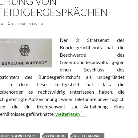
CHUNG VON
TEIDIGERGESPRÄCHEN
14
THOMAS PENNEKE
Der 3. Strafsenat des
Bundesgerichtshofs hat die
Beschwerde des
Generalbundesanwalts gegen
einen Beschluss des
ngsrichters des Bundesgerichtshofs als unbegründet
en, in dem dieser festgestellt hat, dass die
ngsbehörden es rechtswidrig unterlassen haben, die
ch gefertigte Aufzeichnung zweier Telefonate unverzüglich
hen, die ein Rechtsanwalt zur Anbahnung eines
rhältnisses geführt hatte.
BGH: Unverzügliche Löschung von Ver
weiterlesen
→
BUNDESGERICHTSHOF
LÖSCHUNG
RECHTSANWALT