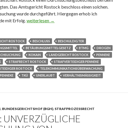
gten. Das Amtsgericht Rostock beschloss einen solchen.
suchung wurde durchgeführt. Hiergegen erhob ich
e mit Erfolg.
Rechtswidriger Schnellschuss zur Hausdurchsuchun
weiterlesen
→
ICHT ROSTOCK
BESCHLUSS
BESCHULDIGTER
NGSMITTEL
BETÄUBUNGSMITTELGESETZ
BTMG
DROGEN
RCHSUCHUNG
KOKAIN
LANDGERICHT ROSTOCK
PENNEKE
K
STRAFRECHT ROSTOCK
STRAFVERTEIDIGER PENNEKE
RTEIDIGER ROSTOCK
TELEKOMMUNIKATIONSÜBERWACHUNG
PENNEKE
TKÜ
UNERLAUBT
VERHÄLTNISMÄSSIGKEIT
N
,
BUNDESGERICHTSHOF (BGH)
,
STRAFPROZESSRECHT
: UNVERZÜGLICHE