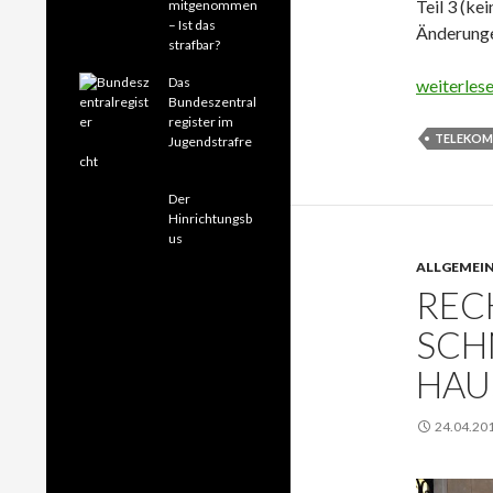
Teil 3 (ke
mitgenommen
– Ist das
Änderunge
strafbar?
Das
Das ändert
weiterles
Bundeszentral
register im
TELEKOM
Jugendstrafre
cht
Der
Hinrichtungsb
us
ALLGEMEI
REC
SCH
HAU
24.04.20