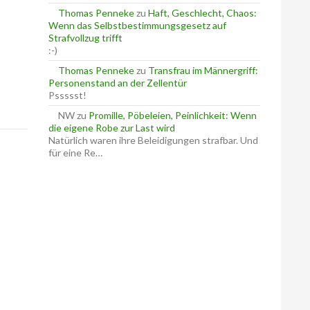
Thomas Penneke
zu
Haft, Geschlecht, Chaos:
Wenn das Selbstbestimmungsgesetz auf
Strafvollzug trifft
:-)
Thomas Penneke
zu
Transfrau im Männergriff:
Personenstand an der Zellentür
Pssssst!
NW
zu
Promille, Pöbeleien, Peinlichkeit: Wenn
die eigene Robe zur Last wird
Natürlich waren ihre Beleidigungen strafbar. Und
für eine Re…