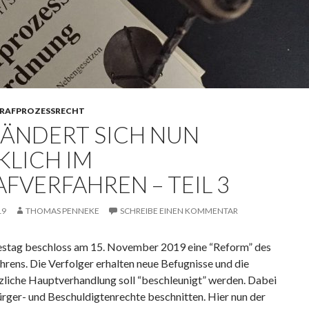
RAFPROZESSRECHT
 ÄNDERT SICH NUN
KLICH IM
AFVERFAHREN – TEIL 3
19
THOMAS PENNEKE
SCHREIBE EINEN KOMMENTAR
stag beschloss am 15. November 2019 eine “Reform” des
hrens. Die Verfolger erhalten neue Befugnisse und die
nzliche Hauptverhandlung soll “beschleunigt” werden. Dabei
rger- und Beschuldigtenrechte beschnitten. Hier nun der