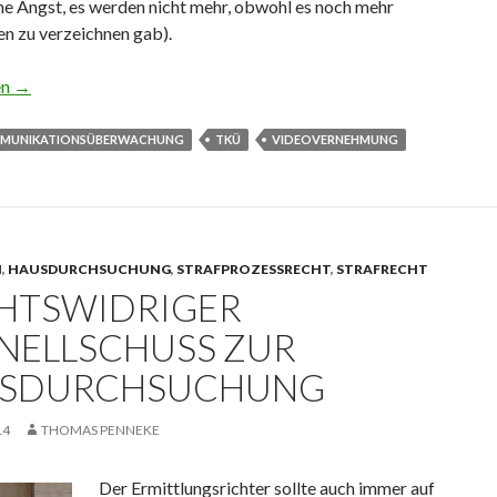
ine Angst, es werden nicht mehr, obwohl es noch mehr
n zu verzeichnen gab).
 sich nun wirklich im Strafverfahren – Teil 3
en
→
MUNIKATIONSÜBERWACHUNG
TKÜ
VIDEOVERNEHMUNG
N
,
HAUSDURCHSUCHUNG
,
STRAFPROZESSRECHT
,
STRAFRECHT
HTSWIDRIGER
NELLSCHUSS ZUR
SDURCHSUCHUNG
14
THOMAS PENNEKE
Der Ermittlungsrichter sollte auch immer auf