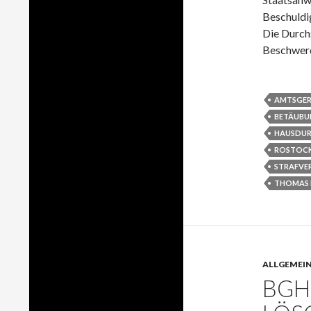
Beschuldi
Die Durch
Beschwerd
AMTSGER
BETÄUBU
HAUSDU
ROSTOC
STRAFVE
THOMAS 
ALLGEMEI
BGH