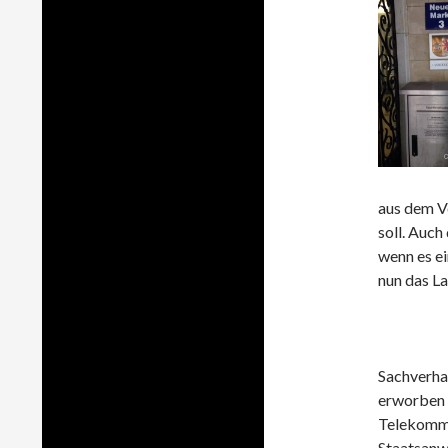
aus dem V
soll. Auc
wenn es ei
nun das L
Sachverha
erworben h
Telekommu
Staatsanw