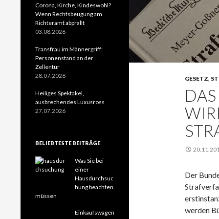
Corona, Kirche, Kindeswohl?
Wenn Rechtsbeugung am
Richteramt abprallt
03.08.2026
Transfrau im Männergriff:
Personenstand an der
Zellentür
28.07.2026
GESETZ
,
ST
DAS
Heiliges Spektakel,
ausbrechendes Luxusross
WIR
27.07.2026
STR
BELIEBTESTE BEITRÄGE
20.11.20
Was Sie bei
einer
Der Bunde
Hausdurchsuc
Strafverfa
hung beachten
müssen
erstinsta
werden Bü
Einkaufswagen