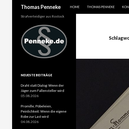
SPRINGE ZUM INHALT
Suchen
Thomas Penneke
HOME
THOMAS PENNEKE
KON
Strafverteidiger aus Rostock
Schlagwo
NEUESTE BEITRÄGE
Draht statt Dialog: Wenn der
Jäger zum Fallensteller wird
05.08.2026
Promille, Pöbeleien,
Peinlichkeit: Wenn die eigene
Robe zur Last wird
04.08.2026