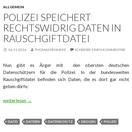
ALLGEMEIN
POLIZEI SPEICHERT
RECHTSWIDRIG DATEN IN
RAUSCHGIFTDATEI
16.11.2016
THOMAS PENNEKE
SCHREIBE EINEN KOMMENTAR
Nun gibt es Ärger mit den obersten deutschen
Datenschützern für die Polizei. In der bundesweiten
Rauschgiftdatei befinden sich Daten, die es dort gar nicht
geben dürfe.
Polizei speichert rechtswidrig Daten in Rauschgiftdatei
weiterlesen
→
DATEI
DATEIEN
DATENSCHUTZ
DROGEN
POLIZEI