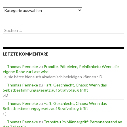
K
a
t
e
S
g
u
o
c
r
h
i
e
e
LETZTE KOMMENTARE
n
n
n
a
Thomas Penneke
zu
Promille, Pöbeleien, Peinlichkeit: Wenn die
c
eigene Robe zur Last wird
h
Ja, sie hätte hier auch akademisch beleidigen können :-D
:
Thomas Penneke
zu
Haft, Geschlecht, Chaos: Wenn das
Selbstbestimmungsgesetz auf Strafvollzug trifft
:-D
Thomas Penneke
zu
Haft, Geschlecht, Chaos: Wenn das
Selbstbestimmungsgesetz auf Strafvollzug trifft
:-)
Thomas Penneke
zu
Transfrau im Männergriff: Personenstand an
der Zellentür