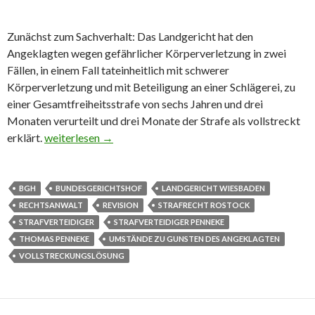
Zunächst zum Sachverhalt: Das Landgericht hat den
Angeklagten wegen gefährlicher Körperverletzung in zwei
Fällen, in einem Fall tateinheitlich mit schwerer
Körperverletzung und mit Beteiligung an einer Schlägerei, zu
einer Gesamtfreiheitsstrafe von sechs Jahren und drei
Monaten verurteilt und drei Monate der Strafe als vollstreckt
erklärt.
Umstände zu Gunsten des Angeklagten blieben unerwäh
weiterlesen
→
BGH
BUNDESGERICHTSHOF
LANDGERICHT WIESBADEN
RECHTSANWALT
REVISION
STRAFRECHT ROSTOCK
STRAFVERTEIDIGER
STRAFVERTEIDIGER PENNEKE
THOMAS PENNEKE
UMSTÄNDE ZU GUNSTEN DES ANGEKLAGTEN
VOLLSTRECKUNGSLÖSUNG