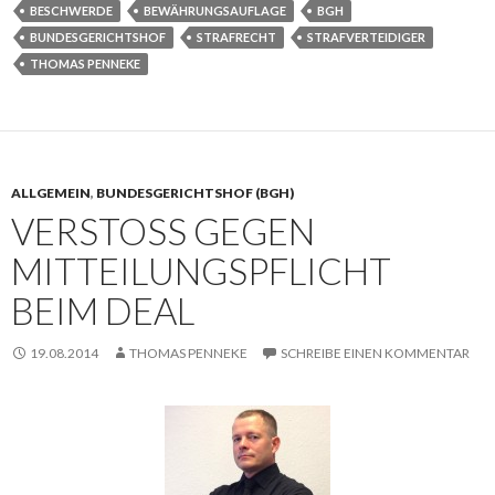
BESCHWERDE
BEWÄHRUNGSAUFLAGE
BGH
BUNDESGERICHTSHOF
STRAFRECHT
STRAFVERTEIDIGER
THOMAS PENNEKE
ALLGEMEIN
,
BUNDESGERICHTSHOF (BGH)
VERSTOSS GEGEN M
ITTEILUNGSPFLICHT B
EIM DEAL
19.08.2014
THOMAS PENNEKE
SCHREIBE EINEN KOMMENTAR