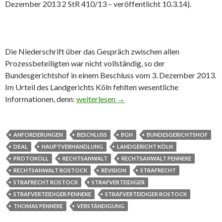
Dezember 2013 2 StR 410/13 – veröffentlicht 10.3.14).
Die Niederschrift über das Gespräch zwischen allen
Prozessbeteiligten war nicht vollständig, so der
Bundesgerichtshof in einem Beschluss vom 3. Dezember 2013.
Im Urteil des Landgerichts Köln fehlten wesentliche
Informationen, denn:
Protokollierungsanforderungen beim Deal
weiterlesen
→
ANFORDERUNGEN
BESCHLUSS
BGH
BUNDESGERICHTSHOF
DEAL
HAUPTVERHANDLUNG
LANDGERICHT KÖLN
PROTOKOLL
RECHTSANWALT
RECHTSANWALT PENNEKE
RECHTSANWALT ROSTOCK
REVISION
STRAFRECHT
STRAFRECHT ROSTOCK
STRAFVERTEIDIGER
STRAFVERTEIDIGER PENNEKE
STRAFVERTEIDIGER ROSTOCK
THOMAS PENNEKE
VERSTÄNDIGUNG