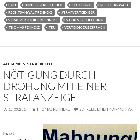
BGH
BUNDESGERICHTSHOF
LÖSCHUNG
RECHTSANWALT
RECHTSANWALT PENNEKE
STRAFVERTEIDIGER
STRAFVERTEIDIGER PENNEKE
STRAFVERTEIDIGUNG
THOMAS PENNEKE
TKÜ
VERTEIDIGERGESPRÄCH
ALLGEMEIN
,
STRAFRECHT
NÖTIGUNG DURCH
DROHUNG MIT EINER
STRAFANZEIGE
13.03.2014
THOMAS PENNEKE
SCHREIBE EINEN KOMMENTAR
Es ist