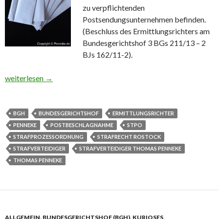
zu verpflichtenden
Postsendungsunternehmen befinden.
(Beschluss des Ermittlungsrichters am
Bundesgerichtshof 3 BGs 211/13 – 2
BJs 162/11-2).
Postbeschlagnahme StPO
weiterlesen
→
BGH
BUNDESGERICHTSHOF
ERMITTLUNGSRICHTER
PENNEKE
POSTBESCHLAGNAHME
STPO
STRAFPROZESSORDNUNG
STRAFRECHT ROSTOCK
STRAFVERTEIDIGER
STRAFVERTEIDIGER THOMAS PENNEKE
THOMAS PENNEKE
ALLGEMEIN
,
BUNDESGERICHTSHOF (BGH)
,
KURIOSES