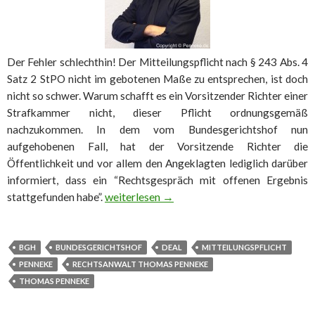
Der Fehler schlechthin! Der Mitteilungspflicht nach § 243 Abs. 4
Satz 2 StPO nicht im gebotenen Maße zu entsprechen, ist doch
nicht so schwer. Warum schafft es ein Vorsitzender Richter einer
Strafkammer nicht, dieser Pflicht ordnungsgemäß
nachzukommen. In dem vom Bundesgerichtshof nun
aufgehobenen Fall, hat der Vorsitzende Richter die
Öffentlichkeit und vor allem den Angeklagten lediglich darüber
informiert, dass ein “Rechtsgespräch mit offenen Ergebnis
Verstoß gegen Mitteilungspflicht beim Dea
weiterlesen
→
stattgefunden habe”.
BGH
BUNDESGERICHTSHOF
DEAL
MITTEILUNGSPFLICHT
PENNEKE
RECHTSANWALT THOMAS PENNEKE
THOMAS PENNEKE