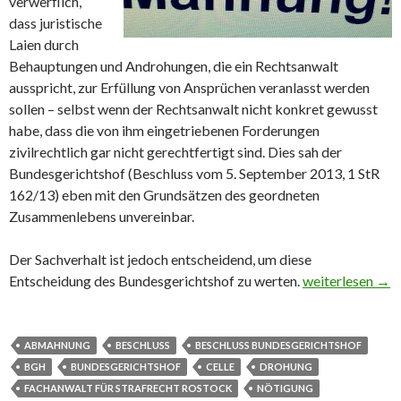
verwerflich,
dass juristische
Laien durch
Behauptungen und Androhungen, die ein Rechtsanwalt
ausspricht, zur Erfüllung von Ansprüchen veranlasst werden
sollen – selbst wenn der Rechtsanwalt nicht konkret gewusst
habe, dass die von ihm eingetriebenen Forderungen
zivilrechtlich gar nicht gerechtfertigt sind. Dies sah der
Bundesgerichtshof (Beschluss vom 5. September 2013, 1 StR
162/13) eben mit den Grundsätzen des geordneten
Zusammenlebens unvereinbar.
Der Sachverhalt ist jedoch entscheidend, um diese
Entscheidung des Bundesgerichtshof zu werten.
Nötigung durch 
weiterlesen
→
ABMAHNUNG
BESCHLUSS
BESCHLUSS BUNDESGERICHTSHOF
BGH
BUNDESGERICHTSHOF
CELLE
DROHUNG
FACHANWALT FÜR STRAFRECHT ROSTOCK
NÖTIGUNG