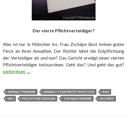
Der vierte Pflichtverteidiger?
Was ist nur in München los. Frau Zschäpe lässt keinen guten
Fleck an ihren Anwälten. Der Richter lehnt die Entpflichtung
der Verteidiger ab und nun? Das Gericht erwägt einen vierten
Pflichtverteidiger beizuordnen. Geht das? Und geht das gut?
Zschäpe und ihre Anwälte
weiterlesen
→
ANWALT PENNEKE
ANWALT STRAFRECHT ROSTOCK
BGH
NSU
PFLICHTVERTEIDIGER
THOMAS PENNEKE
ZSCHÄPE