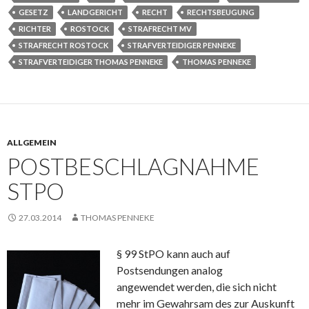
GESETZ
LANDGERICHT
RECHT
RECHTSBEUGUNG
RICHTER
ROSTOCK
STRAFRECHT MV
STRAFRECHT ROSTOCK
STRAFVERTEIDIGER PENNEKE
STRAFVERTEIDIGER THOMAS PENNEKE
THOMAS PENNEKE
ALLGEMEIN
POSTBESCHLAGNAHME
STPO
27.03.2014
THOMAS PENNEKE
§ 99 StPO kann auch auf
Postsendungen analog
angewendet werden, die sich nicht
mehr im Gewahrsam des zur Auskunft