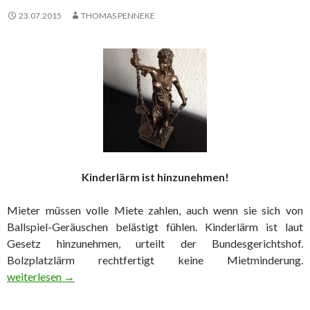
23.07.2015
THOMAS PENNEKE
Kinderlärm ist hinzunehmen!
Mieter müssen volle Miete zahlen, auch wenn sie sich von
Ballspiel-Geräuschen belästigt fühlen. Kinderlärm ist laut
Gesetz hinzunehmen, urteilt der Bundesgerichtshof.
Bolzplatzlärm rechtfertigt keine Mietminderung.
Kein Strafrecht, aber Kinderlärm
weiterlesen
→