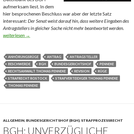
aufmerksam liest. In dem
hier besprochenen Beschluss war aber der letzte Satz
interessant:
Der Senat weist darauf hin, dass weitere Eingaben des
Antragstellers in gleicher Sache nicht mehr beantwortet werden.
BGH: Wer schreibt, der bleibt?
weiterlesen
→
ANHÖRUNGSRÜGE
ANTRAG
ANTRAGSTELLER
BESCHWERDE
BGH
BUNDESGERICHTSHOF
PENNEKE
RECHTSANWALT THOMAS PENNEKE
REVISION
RÜGE
STRAFRECHT ROSTOCK
STRAFVERTEIDIGER THOMAS PENNEKE
THOMAS PENNEKE
ALLGEMEIN
,
BUNDESGERICHTSHOF (BGH)
,
STRAFPROZESSRECHT
BGH: UNVERZÜGLICHE