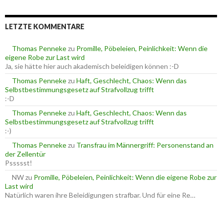
c
r
h
i
e
e
LETZTE KOMMENTARE
n
n
n
a
Thomas Penneke
zu
Promille, Pöbeleien, Peinlichkeit: Wenn die
c
eigene Robe zur Last wird
h
Ja, sie hätte hier auch akademisch beleidigen können :-D
:
Thomas Penneke
zu
Haft, Geschlecht, Chaos: Wenn das
Selbstbestimmungsgesetz auf Strafvollzug trifft
:-D
Thomas Penneke
zu
Haft, Geschlecht, Chaos: Wenn das
Selbstbestimmungsgesetz auf Strafvollzug trifft
:-)
Thomas Penneke
zu
Transfrau im Männergriff: Personenstand an
der Zellentür
Pssssst!
NW
zu
Promille, Pöbeleien, Peinlichkeit: Wenn die eigene Robe zur
Last wird
Natürlich waren ihre Beleidigungen strafbar. Und für eine Re…