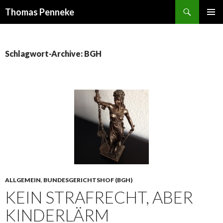
Suchen
Thomas Penneke
SPRINGE
PRIMÄR
ZUM
MENÜ
INHALT
Schlagwort-Archive: BGH
ALLGEMEIN
,
BUNDESGERICHTSHOF (BGH)
KEIN STRAFRECHT, ABER
KINDERLÄRM