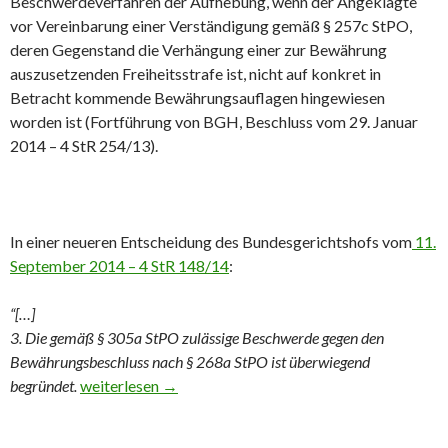
Beschwerdeverfahren der Aufhebung, wenn der Angeklagte
vor Vereinbarung einer Verständigung gemäß § 257c StPO,
deren Gegenstand die Verhängung einer zur Bewährung
auszusetzenden Freiheitsstrafe ist, nicht auf konkret in
Betracht kommende Bewährungsauflagen hingewiesen
worden ist (Fortführung von BGH, Beschluss vom 29. Januar
2014 – 4 StR 254/13).
In einer neueren Entscheidung des Bundesgerichtshofs vom
11.
September 2014 – 4 StR 148/14
:
“[…]
3. Die gemäß § 305a StPO zulässige Beschwerde gegen den
Bewährungsbeschluss nach § 268a StPO ist überwiegend
begründet.
Im Deal müssen Bewährungsauflagen besprochen sein
weiterlesen
→