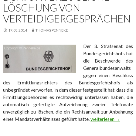
LÖSCHUNG VON
VERTEIDIGERGESPRÄCHEN
17.03.2014
THOMAS PENNEKE
Der 3. Strafsenat des
Bundesgerichtshofs hat
die Beschwerde des
Generalbundesanwalts
gegen einen Beschluss
des Ermittlungsrichters des Bundesgerichtshofs als
unbegründet verworfen, in dem dieser festgestellt hat, dass die
Ermittlungsbehörden es rechtswidrig unterlassen haben, die
automatisch gefertigte Aufzeichnung zweier Telefonate
unverzüglich zu löschen, die ein Rechtsanwalt zur Anbahnung
eines Mandatsverhältnisses geführt hatte.
BGH: Unverzügliche 
weiterlesen
→