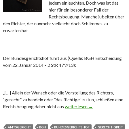
jedem einleuchten. Doch was ist das
hier für ein besonderer Fall der
Rechtsbeugung. Manche jubelten über
den Richter, der nunmehr vielleicht doch Schlimmes zu
erwarten hat.
Der Bundesgerichtshof führt aus (Quelle: BGH Entscheidung
vom 22. Januar 2014 – 2 StR 479/13):
„[…] Allein der Wunsch oder die Vorstellung des Richters,
“gerecht” zu handeln oder “das Richtige” zu tun, schließen eine
Rechtsbeugung daher nicht aus
Die Gerechtigkeitsvorstellung ein
weiterlesen
→
AMTSGERICHT
BGH
BUNDESGERICHTSHOF
GERECHTIGKEIT