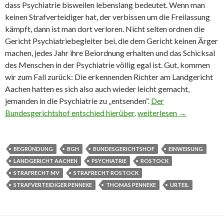
dass Psychiatrie bisweilen lebenslang bedeutet. Wenn man
keinen Strafverteidiger hat, der verbissen um die Freilassung
kämpft, dann ist man dort verloren. Nicht selten ordnen die
Gericht Psychiatriebegleiter bei, die dem Gericht keinen Ärger
machen, jedes Jahr ihre Beiordnung erhalten und das Schicksal
des Menschen in der Psychiatrie völlig egal ist. Gut, kommen
wir zum Fall zurück: Die erkennenden Richter am Landgericht
Aachen hatten es sich also auch wieder leicht gemacht,
jemanden in die Psychiatrie zu „entsenden“.
Der
Bundesgerichtshof entschied hierüber
.
Einweisung Psychiatrie:
weiterlesen
→
BEGRÜNDUNG
BGH
BUNDESGERICHTSHOF
EINWEISUNG
LANDGERICHT AACHEN
PSYCHIATRIE
ROSTOCK
STRAFRECHT MV
STRAFRECHT ROSTOCK
STRAFVERTEIDIGER PENNEKE
THOMAS PENNEKE
URTEIL