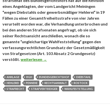
Strafsenat des Bundesgerichtshofs hat auf die Revision
eines Angeklagten, der vom Landgericht Meiningen
“wegen Diebstahls oder gewerbsmäßiger Hehlerei” in 19
Fällen zu einer Gesamtfreiheitsstrafe von vier Jahren
verurteilt worden war, die Verhandlung unterbrochen und
bei den anderen Strafsenaten angefragt, ob sie sich
seiner Rechtsansicht anschließen, wonach die so
genannte “ungleichartige Wahlfeststellung” gegen den
verfassungsrechtlichen Grundsatz der Gesetzmäßigkeit
von Strafgesetzen (Art. 103 Absatz 2 Grundgesetz)
verstößt.
Wahlfeststellung in der Anklage verfassungsgem
weiterlesen
→
ANKLAGE
BGH
BUNDESGERICHTSHOF
DIEBSTAHL
HEHLEREI
PENNEKE
RECHTSANWALT
ROSTOCK
STRAFRECHT
STRAFVERTEIDIGER
WAHLFESTSTELLUNG