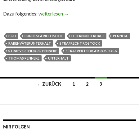
Dazu folgendes:
Rabenväterunterhalt
weiterlesen
→
BGH
BUNDESGERICHTSHOF
ELTERNUNTERHALT
PENNEKE
RABENVÄTERUNTERHALT
STRAFRECHT ROSTOCK
STRAFVERTEIDIGER PENNEKE
STRAFVERTEIDIGER ROSTOCK
THOMAS PENNEKE
UNTERHALT
← ZURÜCK
1
2
3
Beitrags-
Navigation
MIR FOLGEN