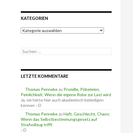
KATEGORIEN
K
a
t
e
S
g
u
o
c
r
h
i
e
e
LETZTE KOMMENTARE
n
n
n
a
Thomas Penneke
zu
Promille, Pöbeleien,
c
Peinlichkeit: Wenn die eigene Robe zur Last wird
h
Ja, sie hätte hier auch akademisch beleidigen
:
können :-D
Thomas Penneke
zu
Haft, Geschlecht, Chaos:
Wenn das Selbstbestimmungsgesetz auf
Strafvollzug trifft
:-D