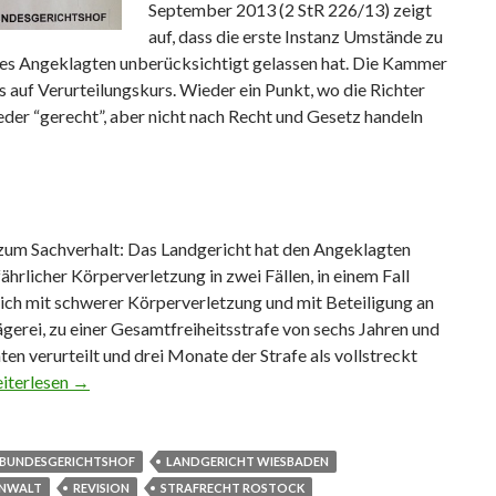
September 2013 (2 StR 226/13) zeigt
auf, dass die erste Instanz Umstände zu
es Angeklagten unberücksichtigt gelassen hat. Die Kammer
 auf Verurteilungskurs. Wieder ein Punkt, wo die Richter
der “gerecht”, aber nicht nach Recht und Gesetz handeln
zum Sachverhalt: Das Landgericht hat den Angeklagten
hrlicher Körperverletzung in zwei Fällen, in einem Fall
lich mit schwerer Körperverletzung und mit Beteiligung an
ägerei, zu einer Gesamtfreiheitsstrafe von sechs Jahren und
en verurteilt und drei Monate der Strafe als vollstreckt
stände zu Gunsten des Angeklagten blieben unerwähnt
iterlesen
→
BUNDESGERICHTSHOF
LANDGERICHT WIESBADEN
ANWALT
REVISION
STRAFRECHT ROSTOCK