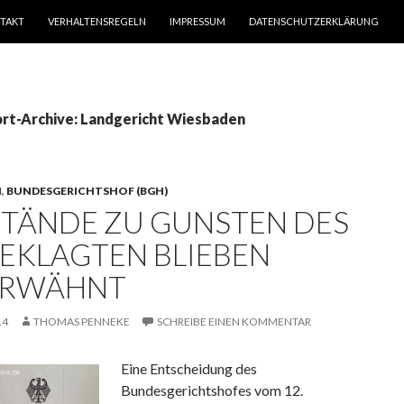
TAKT
VERHALTENSREGELN
IMPRESSUM
DATENSCHUTZERKLÄRUNG
rt-Archive: Landgericht Wiesbaden
N
,
BUNDESGERICHTSHOF (BGH)
TÄNDE ZU GUNSTEN DES
EKLAGTEN BLIEBEN
RWÄHNT
14
THOMAS PENNEKE
SCHREIBE EINEN KOMMENTAR
Eine Entscheidung des
Bundesgerichtshofes vom 12.