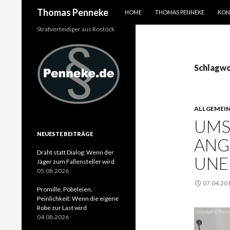
SPRINGE ZUM INHALT
Suchen
Thomas Penneke
HOME
THOMAS PENNEKE
KON
Strafverteidiger aus Rostock
Schlagwo
ALLGEMEI
UMS
NEUESTE BEITRÄGE
ANG
Draht statt Dialog: Wenn der
UNE
Jäger zum Fallensteller wird
05.08.2026
07.04.20
Promille, Pöbeleien,
Peinlichkeit: Wenn die eigene
Robe zur Last wird
04.08.2026