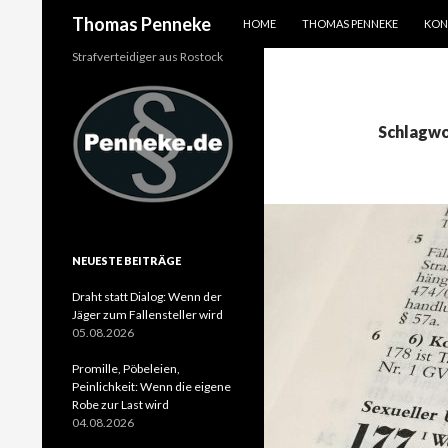
SPRINGE ZUM INHALT
Suchen
Thomas Penneke
HOME
THOMAS PENNEKE
KON
Strafverteidiger aus Rostock
Schlagwo
NEUESTE BEITRÄGE
Draht statt Dialog: Wenn der
Jäger zum Fallensteller wird
05.08.2026
Promille, Pöbeleien,
Peinlichkeit: Wenn die eigene
Robe zur Last wird
04.08.2026