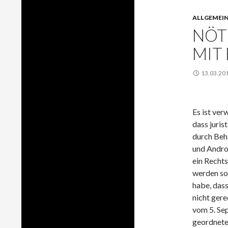
ALLGEMEI
NÖT
MIT
13.03.20
Es ist verw
dass juris
durch Be
und Andro
ein Rechts
werden so
habe, dass
nicht gere
vom 5. Se
geordnete