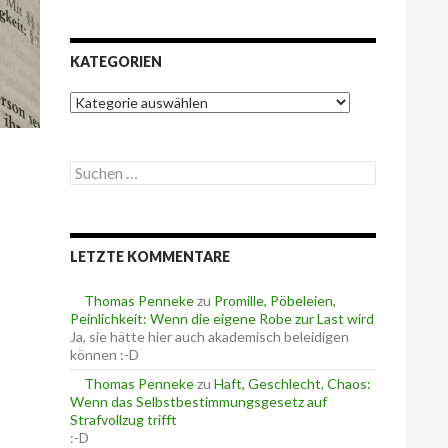
KATEGORIEN
K
a
t
e
S
g
u
o
c
r
h
i
e
e
LETZTE KOMMENTARE
n
n
n
a
Thomas Penneke
zu
Promille, Pöbeleien,
c
Peinlichkeit: Wenn die eigene Robe zur Last wird
h
Ja, sie hätte hier auch akademisch beleidigen
:
können :-D
Thomas Penneke
zu
Haft, Geschlecht, Chaos:
Wenn das Selbstbestimmungsgesetz auf
Strafvollzug trifft
:-D