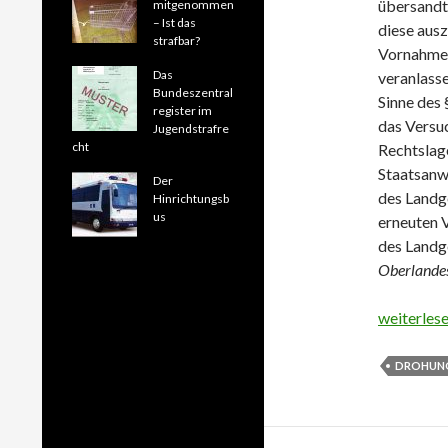
übersandt
mitgenommen
– Ist das
diese ausz
strafbar?
Vornahme 
Das
veranlasse
Bundeszentral
Sinne des 
register im
das Versuc
Jugendstrafre
cht
Rechtslag
Staatsanw
Der
des Landg
Hinrichtungsb
us
erneuten 
des Landge
Oberlande
Drohung m
weiterles
DROHUN