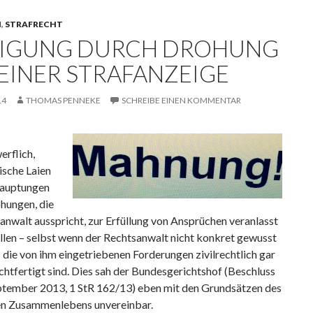
N
,
STRAFRECHT
IGUNG DURCH DROHUNG
 EINER STRAFANZEIGE
14
THOMAS PENNEKE
SCHREIBE EINEN KOMMENTAR
erflich,
tische Laien
hauptungen
hungen, die
anwalt ausspricht, zur Erfüllung von Ansprüchen veranlasst
llen – selbst wenn der Rechtsanwalt nicht konkret gewusst
 die von ihm eingetriebenen Forderungen zivilrechtlich gar
chtfertigt sind. Dies sah der Bundesgerichtshof (Beschluss
ptember 2013, 1 StR 162/13) eben mit den Grundsätzen des
n Zusammenlebens unvereinbar.