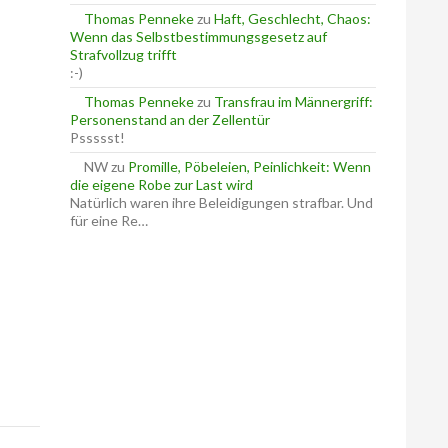
Thomas Penneke
zu
Haft, Geschlecht, Chaos:
Wenn das Selbstbestimmungsgesetz auf
Strafvollzug trifft
:-)
Thomas Penneke
zu
Transfrau im Männergriff:
Personenstand an der Zellentür
Pssssst!
NW
zu
Promille, Pöbeleien, Peinlichkeit: Wenn
die eigene Robe zur Last wird
Natürlich waren ihre Beleidigungen strafbar. Und
für eine Re…
 Nötigung