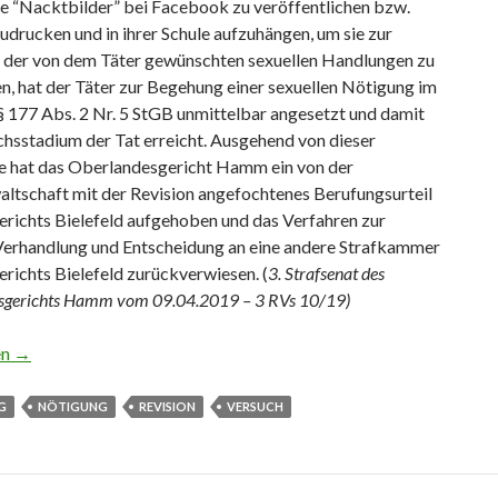
e “Nacktbilder” bei Facebook zu veröffentlichen bzw.
udrucken und in ihrer Schule aufzuhängen, um sie zur
der von dem Täter gewünschten sexuellen Handlungen zu
n, hat der Täter zur Begehung einer sexuellen Nötigung im
§ 177 Abs. 2 Nr. 5 StGB unmittelbar angesetzt und damit
hsstadium der Tat erreicht.
Ausgehend von dieser
e hat das Oberlandesgericht Hamm ein von der
altschaft mit der Revision angefochtenes Berufungsurteil
erichts Bielefeld aufgehoben und das Verfahren zur
Verhandlung und Entscheidung an eine andere Strafkammer
richts Bielefeld zurückverwiesen. (
3. Strafsenat des
sgerichts Hamm vom 09.04.2019 – 3 RVs 10/19)
it Veröffentlichung von “Nacktbildern” ist Versuch der sexuellen
en
→
G
NÖTIGUNG
REVISION
VERSUCH