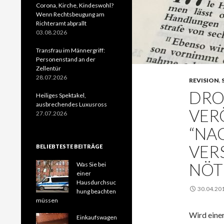
Corona, Kirche, Kindeswohl?
Wenn Rechtsbeugung am
Richteramt abprallt
03.08.2026
Transfrau im Männergriff:
Personenstand an der
Zellentür
28.07.2026
REVISION
,
DRO
Heiliges Spektakel,
ausbrechendes Luxusross
VER
27.07.2026
“NA
VER
BELIEBTESTE BEITRÄGE
NÖT
Was Sie bei
einer
Hausdurchsuc
30.04.20
hung beachten
müssen
Wird einer
Einkaufswagen