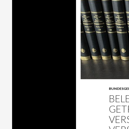
BUNDESGE
BEL
GET
VER