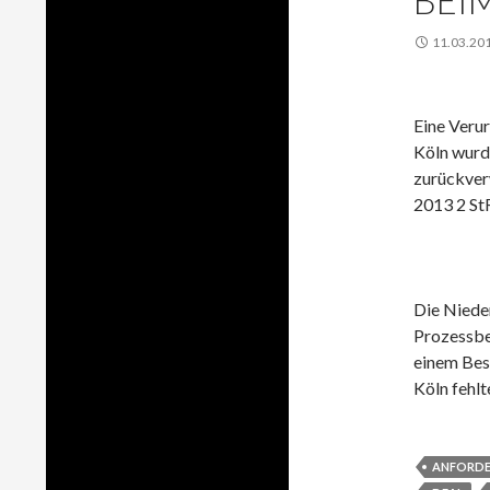
BEI
11.03.20
Eine Verur
Köln wurd
zurückver
2013 2 StR
Die Niede
Prozessbet
einem Bes
Köln fehlt
ANFORD