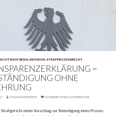
RICHTSHOF (BGH)
,
REVISION
,
STRAFPROZESSRECHT
NSPARENZERKLÄRUNG =
STÄNDIGUNG OHNE
EHRUNG
22
THOMAS PENNEKE
SCHREIBE EINEN KOMMENTAR
 Straf­ge­richt einen Vor­schlag zur Be­en­di­gung eines Pro­zes­