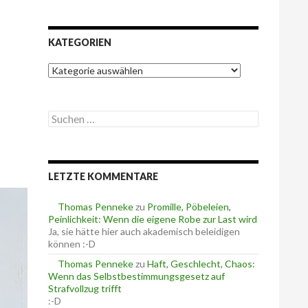
KATEGORIEN
K
a
t
e
g
S
g
u
o
c
r
h
i
e
e
LETZTE KOMMENTARE
n
n
n
a
Thomas Penneke
zu
Promille, Pöbeleien,
c
Peinlichkeit: Wenn die eigene Robe zur Last wird
h
Ja, sie hätte hier auch akademisch beleidigen
:
können :-D
Thomas Penneke
zu
Haft, Geschlecht, Chaos:
Wenn das Selbstbestimmungsgesetz auf
Strafvollzug trifft
:-D