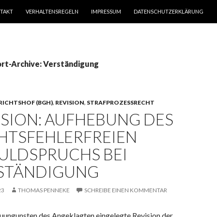
TAKT
VERHALTENSREGELN
IMPRESSUM
DATENSCHUTZERKLÄRUNG
rt-Archive: Verständigung
RICHTSHOF (BGH)
,
REVISION
,
STRAFPROZESSRECHT
ISION: AUFHEBUNG DES
HTSFEHLERFREIEN
ULDSPRUCHS BEI
STÄNDIGUNG
23
THOMAS PENNEKE
SCHREIBE EINEN KOMMENTAR
zuungunsten des Angeklagten eingelegte Revision der