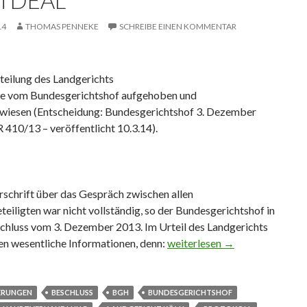
M DEAL
14
THOMAS PENNEKE
SCHREIBE EINEN KOMMENTAR
teilung des Landgerichts
e vom Bundesgerichtshof aufgehoben und
wiesen (Entscheidung: Bundesgerichtshof 3. Dezember
 410/13 – veröffentlicht 10.3.14).
rschrift über das Gespräch zwischen allen
eiligten war nicht vollständig, so der Bundesgerichtshof in
chluss vom 3. Dezember 2013. Im Urteil des Landgerichts
en wesentliche Informationen, denn:
Protokollierungsanforderung
weiterlesen
→
ERUNGEN
BESCHLUSS
BGH
BUNDESGERICHTSHOF