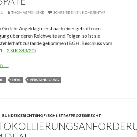
SPÄTET
21
THOMAS PENNEKE
SCHREIBE EINEN KOMMENTAR
n Gericht Angeklagte erst nach einer getroffenen
ung über deren Reichweite und Folgen, so ist sie
sfehlerhaft zustande gekommen (BGH, Beschluss vom
1 –
2 StR 383/20
).
erst nach getroffener Verständigung ist verspätet
en
→
NG
DEAL
VERSTÄNDIGUNG
N
,
BUNDESGERICHTSHOF (BGH)
,
STRAFPROZESSRECHT
TOKOLLIERUNGSANFORDER