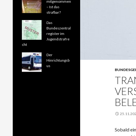
mitgenommen
– Ist das
strafbar?
Das
Bundeszentral
register im
Jugendstrafre
cht
Der
Hinrichtungsb
us
BUNDESGE
TRA
VER
BEL
25.11.20
So­bald ein