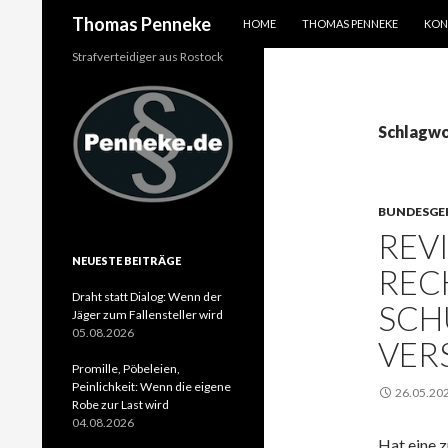
SPRINGE ZUM INHALT
Suchen
Thomas Penneke
HOME
THOMAS PENNEKE
KON
Strafverteidiger aus Rostock
Schlagwo
BUNDESGE
REV
NEUESTE BEITRÄGE
REC
Draht statt Dialog: Wenn der
SCH
Jäger zum Fallensteller wird
05.08.2026
VER
Promille, Pöbeleien,
Peinlichkeit: Wenn die eigene
26.05.20
Robe zur Last wird
04.08.2026
Hat eine 