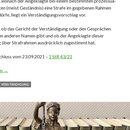
 wo­nach der An­ge­klag­te bei einem be­stimm­ten pro­zes­sua­
­ten (meist Ge­ständ­nis) eine Stra­fe im ge­ge­be­nen Rah­men
dürfe, liegt ein Ver­stän­di­gungs­vor­schlag vor.
l, ob das Gericht der Verständigung oder den Gesprächen
nen anderen Namen gibt und ob der Angeklagte dieser
g über Strafrahmen ausdrücklich zugestimmt hat.
hluss vom 23.09.2021 –
1 StR 43/21
nzerklärung = Verständigung ohne Belehrung
en
→
VERSTÄNDIGUNG