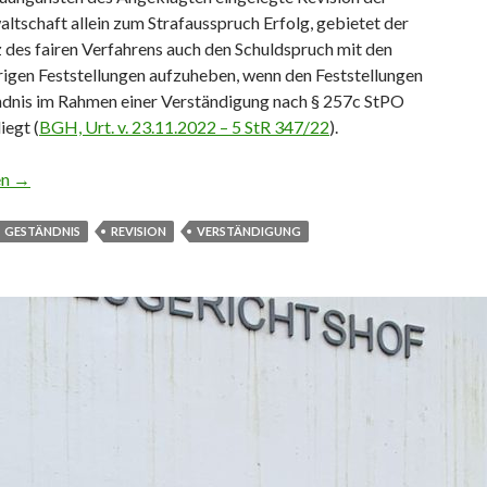
ltschaft allein zum Strafausspruch Erfolg, gebietet der
 des fairen Verfahrens auch den Schuldspruch mit den
igen Feststellungen aufzuheben, wenn den Feststellungen
ndnis im Rahmen einer Verständigung nach § 257c StPO
iegt (
BGH, Urt. v. 23.11.2022 – 5 StR 347/22
).
 Aufhebung des rechtsfehlerfreien Schuldspruchs bei Verständigun
en
→
GESTÄNDNIS
REVISION
VERSTÄNDIGUNG