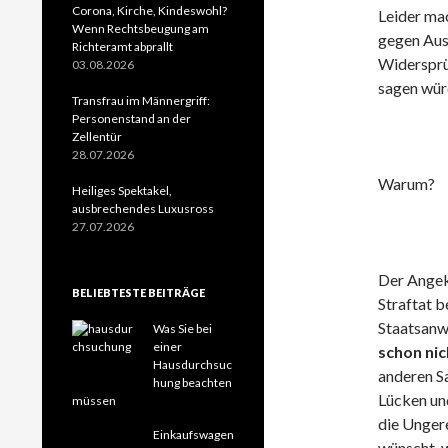
Corona, Kirche, Kindeswohl?
Leider mac
Wenn Rechtsbeugung am
gegen Auss
Richteramt abprallt
Widersprü
03.08.2026
sagen wür
Transfrau im Männergriff:
Personenstand an der
Zellentür
28.07.2026
Warum?
Heiliges Spektakel,
ausbrechendes Luxusross
27.07.2026
Der Angekl
BELIEBTESTE BEITRÄGE
Straftat b
Staatsanwa
Was Sie bei
einer
schon nic
Hausdurchsuc
anderen Sa
hung beachten
Lücken un
müssen
die Ungere
Einkaufswagen
wünscht, w