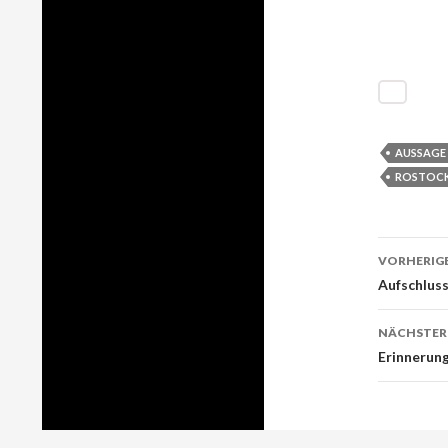
AUSSAGE
ROSTOC
VORHERIGE
Beitr
Aufschlus
Navig
NÄCHSTER
Erinnerung