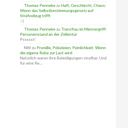
Thomas Penneke
zu
Haft, Geschlecht, Chaos:
Wenn das Selbstbestimmungsgesetz auf
Strafvollzug trifft
:-)
Thomas Penneke
zu
Transfrau im Männergriff:
Personenstand an der Zellentür
Pssssst!
NW
zu
Promille, Pöbeleien, Peinlichkeit: Wenn
die eigene Robe zur Last wird
Natürlich waren ihre Beleidigungen strafbar. Und
für eine Re…