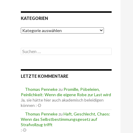
KATEGORIEN
K
a
t
e
S
g
u
o
c
r
h
i
e
e
LETZTE KOMMENTARE
n
n
n
a
Thomas Penneke
zu
Promille, Pöbeleien,
c
Peinlichkeit: Wenn die eigene Robe zur Last wird
h
Ja, sie hätte hier auch akademisch beleidigen
:
können :-D
Thomas Penneke
zu
Haft, Geschlecht, Chaos:
Wenn das Selbstbestimmungsgesetz auf
Strafvollzug trifft
:-D