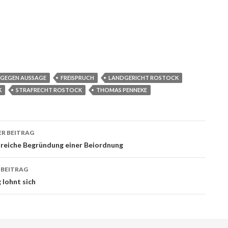
 GEGEN AUSSAGE
FREISPRUCH
LANDGERICHT ROSTOCK
K
STRAFRECHT ROSTOCK
THOMAS PENNEKE
R BEITRAG
ags-
sreiche Begründung einer Beiordnung
ation
 BEITRAG
 lohnt sich