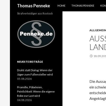
SPRINGE ZUM INHALT
Suchen
Thomas Penneke
HOME
THOMAS PENNEKE
KON
Strafverteidiger aus Rostock
ALLGEMEI
AUS
LAN
18.09.20
NEUESTE BEITRÄGE
Draht statt Dialog: Wenn der
Jäger zum Fallensteller wird
05.08.2026
Die Aussag
ein schwie
Promille, Pöbeleien,
Peinlichkeit: Wenn die eigene
entscheid
Robe zur Last wird
Angeklagt
04.08.2026