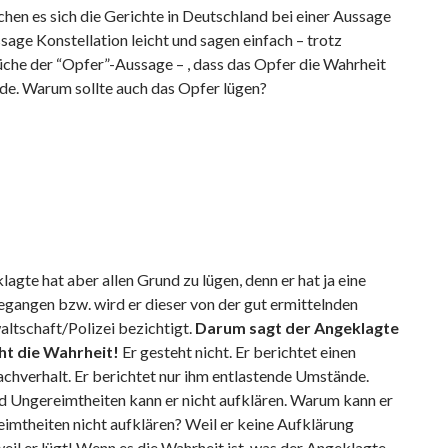
hen es sich die Gerichte in Deutschland bei einer Aussage
age Konstellation leicht und sagen einfach – trotz
che der “Opfer”-Aussage – , dass das Opfer die Wahrheit
de. Warum sollte auch das Opfer lügen?
agte hat aber allen Grund zu lügen, denn er hat ja eine
egangen bzw. wird er dieser von der gut ermittelnden
ltschaft/Polizei bezichtigt.
Darum sagt der Angeklagte
ht die Wahrheit!
Er gesteht nicht. Er berichtet einen
chverhalt. Er berichtet nur ihm entlastende Umstände.
d Ungereimtheiten kann er nicht aufklären. Warum kann er
imtheiten nicht aufklären? Weil er keine Aufklärung
eil er lügt! Wenn es die Wahrheit ist, was der Angeklagte