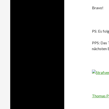
Bravo!
PS: Es fo
PPS: Das 
nächsten 
Thomas P