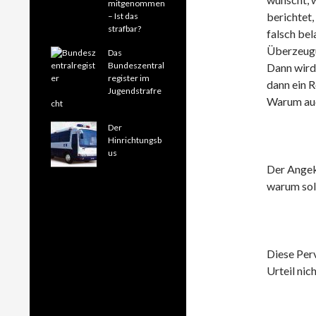
mitgenommen
berichtet,
– Ist das
strafbar?
falsch bel
Überzeugu
Das
Bundeszentral
Dann wird 
register im
dann ein R
Jugendstrafre
Warum au
cht
Der
Hinrichtungsb
us
Der Angek
warum sol
Diese Perv
Urteil nic