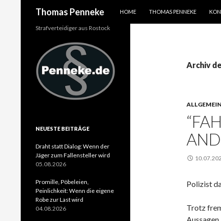
SPRINGE ZUM INHALT
Suchen
Thomas Penneke
HOME
THOMAS PENNEKE
KON
Strafverteidiger aus Rostock
Archiv d
ALLGEMEI
“FA
NEUESTE BEITRÄGE
AND
Draht statt Dialog: Wenn der
Jäger zum Fallensteller wird
10.07.20
05.08.2026
Promille, Pöbeleien,
Polizist 
Peinlichkeit: Wenn die eigene
Robe zur Last wird
Trotz frem
04.08.2026
Aussagen i