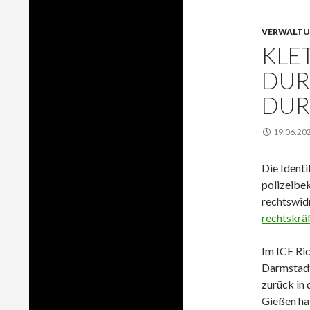
VERWALTU
KLET
DUR
DUR
19.06.20
Die Ident
polizeibe
rechtswidr
rechtskräf
Im ICE Ri
Darmstadt.
zurück in
Gießen hat