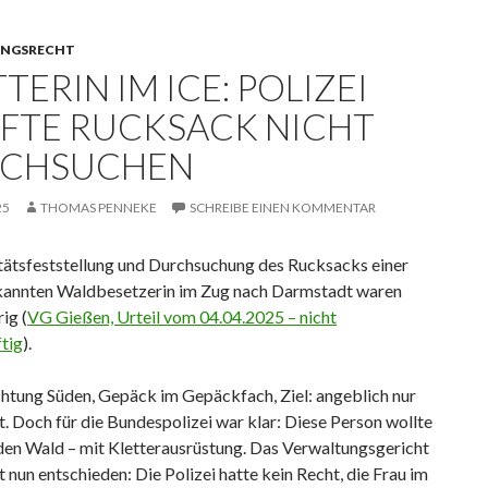
NGSRECHT
TERIN IM ICE: POLIZEI
FTE RUCKSACK NICHT
CHSUCHEN
25
THOMAS PENNEKE
SCHREIBE EINEN KOMMENTAR
itätsfeststellung und Durchsuchung des Rucksacks einer
kannten Waldbesetzerin im Zug nach Darmstadt waren
ig (
VG Gießen, Urteil vom 04.04.2025 – nicht
tig
).
chtung Süden, Gepäck im Gepäckfach, Ziel: angeblich nur
 Doch für die Bundespolizei war klar: Diese Person wollte
 den Wald – mit Kletterausrüstung. Das Verwaltungsgericht
 nun entschieden: Die Polizei hatte kein Recht, die Frau im