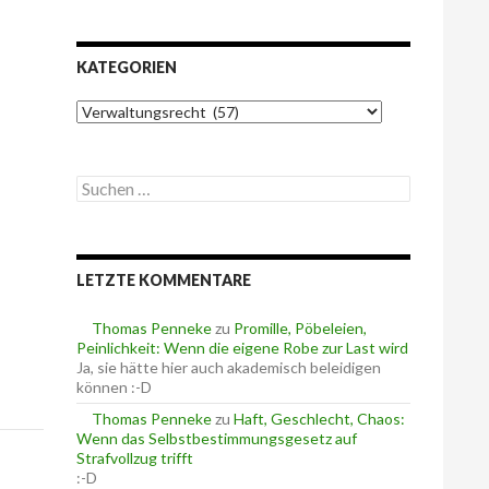
KATEGORIEN
K
a
t
e
S
g
u
o
c
r
h
i
e
e
LETZTE KOMMENTARE
n
n
n
a
Thomas Penneke
zu
Promille, Pöbeleien,
c
Peinlichkeit: Wenn die eigene Robe zur Last wird
h
Ja, sie hätte hier auch akademisch beleidigen
:
können :-D
Thomas Penneke
zu
Haft, Geschlecht, Chaos:
Wenn das Selbstbestimmungsgesetz auf
Strafvollzug trifft
:-D