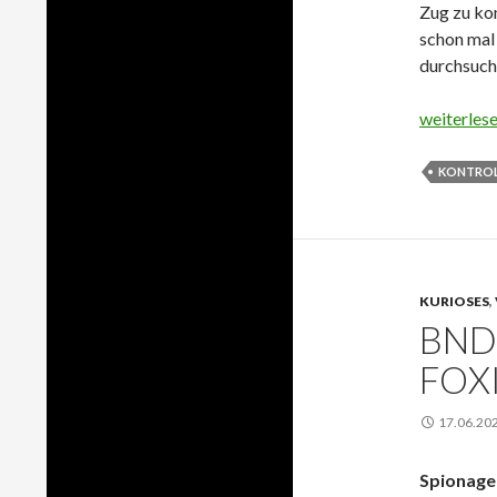
Zug zu ko
schon mal 
durchsuch
Kletterin 
weiterles
KONTROL
KURIOSES
,
BND
FOX
17.06.20
Spionage