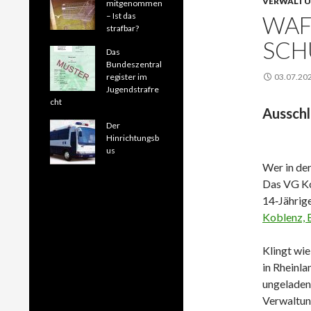
VERWALTU
mitgenommen
– Ist das
WAF
strafbar?
SCH
Das
Bundeszentral
register im
03.07.20
Jugendstrafre
cht
Ausschl
Der
Hinrichtungsb
us
Wer in der
Das VG Ko
14‑Jährig
Koblenz, 
Klingt wie
in Rheinla
ungeladen
Verwaltun