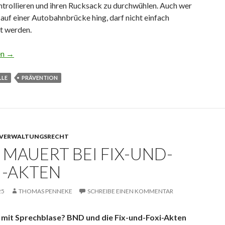
ntrollieren und ihren Rucksack zu durchwühlen. Auch wer
auf einer Autobahnbrücke hing, darf nicht einfach
t werden.
im ICE: Polizei durfte Rucksack nicht durchsuchen
en
→
LE
PRÄVENTION
VERWALTUNGSRECHT
 MAUERT BEI FIX-UND-
I-AKTEN
25
THOMAS PENNEKE
SCHREIBE EINEN KOMMENTAR
 mit Sprechblase? BND und die Fix-und-Foxi-Akten