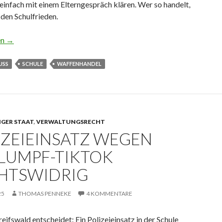
einfach mit einem Elterngespräch klären. Wer so handelt,
den Schulfrieden.
del auf dem Schulhof
en
→
USS
SCHULE
WAFFENHANDEL
IGER STAAT
,
VERWALTUNGSRECHT
IZEIEINSATZ WEGEN
LUMPF-TIKTOK
HTSWIDRIG
25
THOMAS PENNEKE
4 KOMMENTARE
ifswald entscheidet: Ein Polizeieinsatz in der Schule