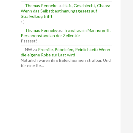
Thomas Penneke
zu
Haft, Geschlecht, Chaos:
Wenn das Selbstbestimmungsgesetz auf
Strafvollzug trifft
:-)
Thomas Penneke
zu
Transfrau im Männergriff:
Personenstand an der Zellentür
Pssssst!
NW
zu
Promille, Pöbeleien, Peinlichkeit: Wenn
die eigene Robe zur Last wird
Natürlich waren ihre Beleidigungen strafbar. Und
für eine Re…