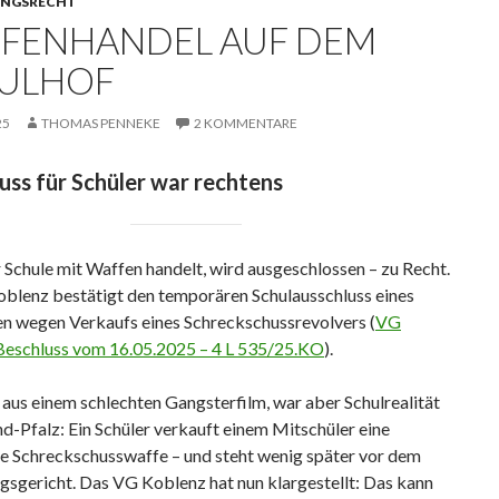
NGSRECHT
FENHANDEL AUF DEM
ULHOF
25
THOMAS PENNEKE
2 KOMMENTARE
uss für Schüler war rechtens
 Schule mit Waffen handelt, wird ausgeschlossen – zu Recht.
blenz bestätigt den temporären Schulausschluss eines
en wegen Verkaufs eines Schreckschussrevolvers (
VG
Beschluss vom 16.05.2025 – 4 L 535/25.KO
).
 aus einem schlechten Gangsterfilm, war aber Schulrealität
nd-Pfalz: Ein Schüler verkauft einem Mitschüler eine
e Schreckschusswaffe – und steht wenig später vor dem
gsgericht. Das VG Koblenz hat nun klargestellt: Das kann