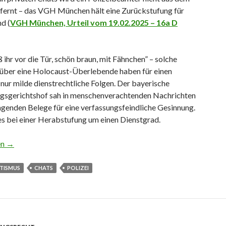
tfernt – das VGH München hält eine Zurückstufung für
d (
VGH München, Urteil vom 19.02.2025 – 16a D
ß ihr vor die Tür, schön braun, mit Fähnchen” – solche
über eine Holocaust-Überlebende haben für einen
 nur milde dienstrechtliche Folgen. Der bayerische
gsgerichtshof sah in menschenverachtenden Nachrichten
ngenden Belege für eine verfassungsfeindliche Gesinnung.
es bei einer Herabstufung um einen Dienstgrad.
 Auschwitz” und anderes …
en
→
ITISMUS
CHATS
POLIZEI