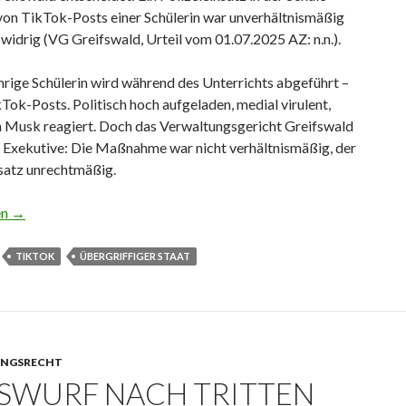
von TikTok-Posts einer Schülerin war unverhältnismäßig
widrig (VG Greifswald, Urteil vom 01.07.2025 AZ: n.n.).
hrige Schülerin wird während des Unterrichts abgeführt –
ok-Posts. Politisch hoch aufgeladen, medial virulent,
n Musk reagiert. Doch das Verwaltungsgericht Greifswald
e Exekutive: Die Maßnahme war nicht verhältnismäßig, der
nsatz unrechtmäßig.
nsatz wegen Schlumpf-TikTok rechtswidrig
en
→
TIKTOK
ÜBERGRIFFIGER STAAT
NGSRECHT
SWURF NACH TRITTEN