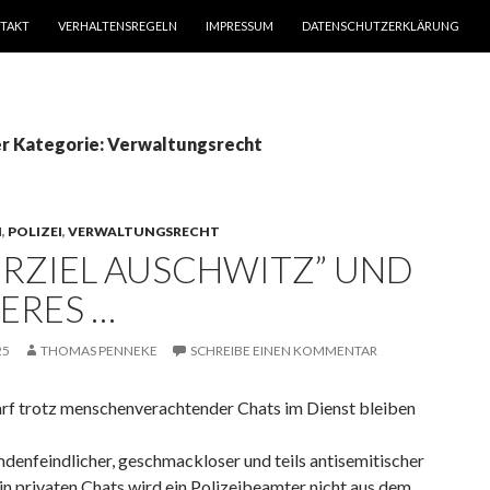
TAKT
VERHALTENSREGELN
IMPRESSUM
DATENSCHUTZERKLÄRUNG
er Kategorie: Verwaltungsrecht
N
,
POLIZEI
,
VERWALTUNGSRECHT
HRZIEL AUSCHWITZ” UND
ERES …
25
THOMAS PENNEKE
SCHREIBE EINEN KOMMENTAR
darf trotz menschenverachtender Chats im Dienst bleiben
denfeindlicher, geschmackloser und teils antisemitischer
n privaten Chats wird ein Polizeibeamter nicht aus dem