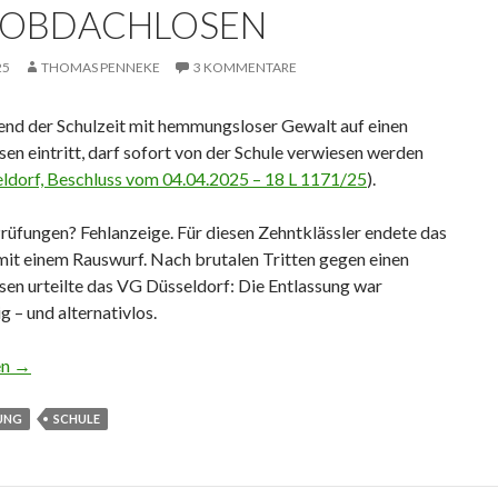
 OBDACHLOSEN
25
THOMAS PENNEKE
3 KOMMENTARE
nd der Schulzeit mit hemmungsloser Gewalt auf einen
n eintritt, darf sofort von der Schule verwiesen werden
ldorf, Beschluss vom 04.04.2025 – 18 L 1171/25
).
rüfungen? Fehlanzeige. Für diesen Zehntklässler endete das
mit einem Rauswurf. Nach brutalen Tritten gegen einen
en urteilte das VG Düsseldorf: Die Entlassung war
 – und alternativlos.
nach Tritten auf Obdachlosen
en
→
UNG
SCHULE