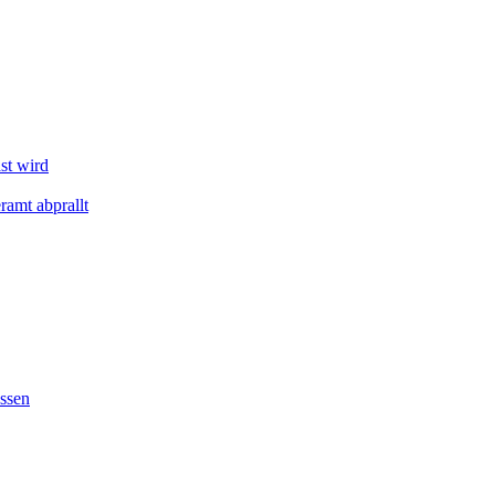
st wird
amt abprallt
ssen