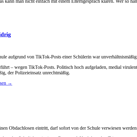
s kann man nicht einfach mit einem Elterngespräch klären. Wer so hand
idrig
chule aufgrund von TikTok-Posts einer Schülerin war unverhältnismäßi
führt – wegen TikTok-Posts. Politisch hoch aufgeladen, medial virulen
ig, der Polizeieinsatz unrechtmäßig.
esen
→
en Obdachlosen eintritt, darf sofort von der Schule verwiesen werden