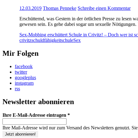
12.03.2019
Thomas Penneke
Schreibe einen Kommentar
Erschütternd, was Gestern in der örtlichen Presse zu lesen w
gewesen sein. Es gehe dabei sogar um sexuelle Nötigungen. 
Sex-Mobbing erschüttert Schule in Crivitz! – Doch wer ist s
crivitz
schuldfähigkeit
schule
Sex
Mir Folgen
facebook
twitter
googleplus
instagram
rss
Newsletter abonnieren
Ihre E-Mail-Adresse eintragen
*
Ihre Mail-Adresse wird nur zum Versand des Newsletters genutzt. Sie