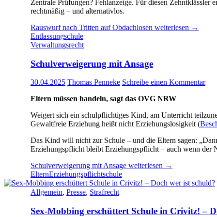
Zentrale Prüfungen? Fehlanzeige. Für diesen Zehntklässler 
rechtmäßig – und alternativlos.
Rauswurf nach Tritten auf Obdachlosen
weiterlesen
→
Entlassung
schule
Verwaltungsrecht
Schulverweigerung mit Ansage
30.04.2025
Thomas Penneke
Schreibe einen Kommentar
Eltern müssen handeln, sagt das OVG NRW
Weigert sich ein schulpflichtiges Kind, am Unterricht teilzu
Gewaltfreie Erziehung heißt nicht Erziehungslosigkeit (
Besch
Das Kind will nicht zur Schule – und die Eltern sagen: „Dann
Erziehungspflicht bleibt Erziehungspflicht – auch wenn der
Schulverweigerung mit Ansage
weiterlesen
→
Eltern
Erziehungspflicht
schule
Allgemein
,
Presse
,
Strafrecht
Sex-Mobbing erschüttert Schule in Crivitz! – D