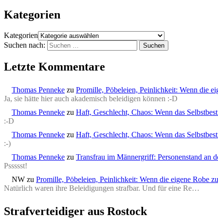
Kategorien
Kategorien
Suchen nach:
Letzte Kommentare
Thomas Penneke
zu
Promille, Pöbeleien, Peinlichkeit: Wenn die e
Ja, sie hätte hier auch akademisch beleidigen können :-D
Thomas Penneke
zu
Haft, Geschlecht, Chaos: Wenn das Selbstbesti
:-D
Thomas Penneke
zu
Haft, Geschlecht, Chaos: Wenn das Selbstbesti
:-)
Thomas Penneke
zu
Transfrau im Männergriff: Personenstand an de
Pssssst!
NW
zu
Promille, Pöbeleien, Peinlichkeit: Wenn die eigene Robe zu
Natürlich waren ihre Beleidigungen strafbar. Und für eine Re…
Strafverteidiger aus Rostock