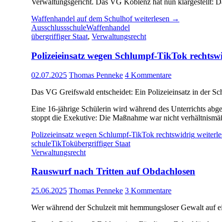
Verwaltungsgericht. Das VG Koblenz hat nun klargestellt: Da
Waffenhandel auf dem Schulhof
weiterlesen
→
Ausschluss
schule
Waffenhandel
übergriffiger Staat
,
Verwaltungsrecht
Polizeieinsatz wegen Schlumpf-TikTok rechtsw
02.07.2025
Thomas Penneke
4 Kommentare
Das VG Greifswald entscheidet: Ein Polizeieinsatz in der S
Eine 16‑jährige Schülerin wird während des Unterrichts abge
stoppt die Exekutive: Die Maßnahme war nicht verhältnismäß
Polizeieinsatz wegen Schlumpf-TikTok rechtswidrig
weiterl
schule
TikTok
übergriffiger Staat
Verwaltungsrecht
Rauswurf nach Tritten auf Obdachlosen
25.06.2025
Thomas Penneke
3 Kommentare
Wer während der Schulzeit mit hemmungsloser Gewalt auf ein