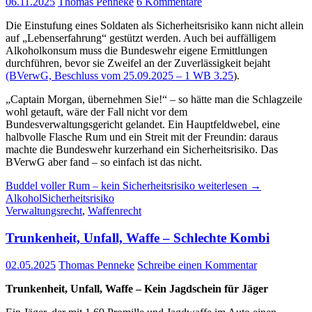
06.11.2025
Thomas Penneke
6 Kommentare
Die Einstufung eines Soldaten als Sicherheitsrisiko kann nicht allein
auf „Lebenserfahrung“ gestützt werden. Auch bei auffälligem
Alkoholkonsum muss die Bundeswehr eigene Ermittlungen
durchführen, bevor sie Zweifel an der Zuverlässigkeit bejaht
(BVerwG, Beschluss vom 25.09.2025 – 1 WB 3.25
).
„Captain Morgan, übernehmen Sie!“ – so hätte man die Schlagzeile
wohl getauft, wäre der Fall nicht vor dem
Bundesverwaltungsgericht gelandet. Ein Hauptfeldwebel, eine
halbvolle Flasche Rum und ein Streit mit der Freundin: daraus
machte die Bundeswehr kurzerhand ein Sicherheitsrisiko. Das
BVerwG aber fand – so einfach ist das nicht.
Buddel voller Rum – kein Sicherheitsrisiko
weiterlesen
→
Alkohol
Sicherheitsrisiko
Verwaltungsrecht
,
Waffenrecht
Trunkenheit, Unfall, Waffe – Schlechte Kombi
02.05.2025
Thomas Penneke
Schreibe einen Kommentar
Trunkenheit, Unfall, Waffe – Kein Jagdschein für Jäger