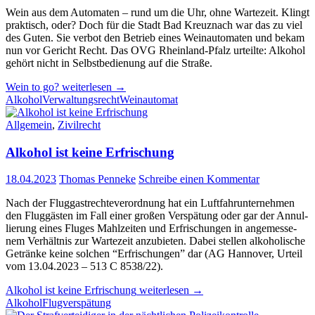
Wein aus dem Automaten – rund um die Uhr, ohne Wartezeit. Klingt
praktisch, oder? Doch für die Stadt Bad Kreuznach war das zu viel
des Guten. Sie verbot den Betrieb eines Weinautomaten und bekam
nun vor Gericht Recht. Das OVG Rheinland-Pfalz urteilte: Alkohol
gehört nicht in Selbstbedienung auf die Straße.
Wein to go?
weiterlesen
→
Alkohol
Verwaltungsrecht
Weinautomat
Allgemein
,
Zivilrecht
Alkohol ist keine Erfrischung
18.04.2023
Thomas Penneke
Schreibe einen Kommentar
Nach der Flug­gast­rech­te­ver­ord­nung hat ein Luft­fahr­un­ter­neh­men
den Flug­gäs­ten im Fall einer großen Verspätung oder gar der An­nul­
lie­rung eines Flu­ges Mahl­zei­ten und Er­fri­schun­gen in an­ge­mes­se­
nem Ver­hält­nis zur War­te­zeit an­zu­bie­ten. Dabei stellen al­ko­ho­li­sche
Ge­trän­ke keine sol­chen “Er­fri­schun­gen” dar (AG Hannover, Urteil
vom 13.04.2023 – 513 C 8538/22).
Alkohol ist keine Erfrischung
weiterlesen
→
Alkohol
Flugverspätung