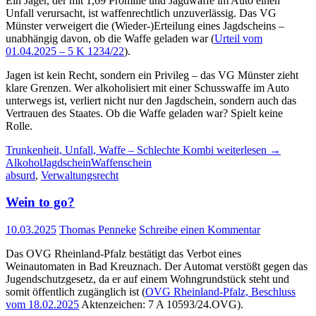
Ein Jäger, der mit 1,69 Promille und Jagdwaffe im Auto einen
Unfall verursacht, ist waffenrechtlich unzuverlässig. Das VG
Münster verweigert die (Wieder-)Erteilung eines Jagdscheins –
unabhängig davon, ob die Waffe geladen war (
Urteil vom
01.04.2025 – 5 K 1234/22
).
Jagen ist kein Recht, sondern ein Privileg – das VG Münster zieht
klare Grenzen. Wer alkoholisiert mit einer Schusswaffe im Auto
unterwegs ist, verliert nicht nur den Jagdschein, sondern auch das
Vertrauen des Staates. Ob die Waffe geladen war? Spielt keine
Rolle.
Trunkenheit, Unfall, Waffe – Schlechte Kombi
weiterlesen
→
Alkohol
Jagdschein
Waffenschein
absurd
,
Verwaltungsrecht
Wein to go?
10.03.2025
Thomas Penneke
Schreibe einen Kommentar
Das OVG Rheinland-Pfalz bestätigt das Verbot eines
Weinautomaten in Bad Kreuznach. Der Automat verstößt gegen das
Jugendschutzgesetz, da er auf einem Wohngrundstück steht und
somit öffentlich zugänglich ist (
OVG Rheinland-Pfalz, Beschluss
vom 18.02.2025
Aktenzeichen: 7 A 10593/24.OVG).