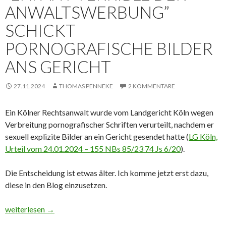
ANWALTSWERBUNG”
SCHICKT
PORNOGRAFISCHE BILDER
ANS GERICHT
27.11.2024
THOMAS PENNEKE
2 KOMMENTARE
Ein Kölner Rechtsanwalt wurde vom Landgericht Köln wegen
Verbreitung pornografischer Schriften verurteilt, nachdem er
sexuell explizite Bilder an ein Gericht gesendet hatte (
LG Köln,
Urteil vom 24.01.2024 – 155 NBs 85/23 74 Js 6/20
).
Die Entscheidung ist etwas älter. Ich komme jetzt erst dazu,
diese in den Blog einzusetzen.
“Enfant terrible der Anwaltswerbung” schickt pornografische Bi
weiterlesen
→