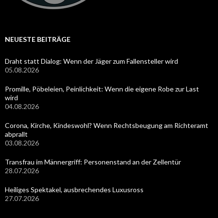
NEUESTE BEITRÄGE
Draht statt Dialog: Wenn der Jäger zum Fallensteller wird
05.08.2026
Promille, Pöbeleien, Peinlichkeit: Wenn die eigene Robe zur Last
wird
04.08.2026
Corona, Kirche, Kindeswohl? Wenn Rechtsbeugung am Richteramt
abprallt
03.08.2026
Transfrau im Männergriff: Personenstand an der Zellentür
28.07.2026
Heiliges Spektakel, ausbrechendes Luxusross
27.07.2026