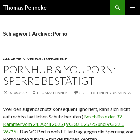
Suchen
Thomas Penneke
SPRINGE
PRIMÄR
ZUM
MENÜ
INHALT
Schlagwort-Archive: Porno
ALLGEMEIN
,
VERWALTUNGSRECHT
PORNHUB & YOUPORN:
SPERRE BESTÄTIGT
07.05.2025
THOMAS PENNEKE
SCHREIBE EINEN KOMMENTAR
Wer den Jugendschutz konsequent ignoriert, kann sich nicht
auf rechtsstaatlichen Schutz berufen (
Beschlüsse der 32.
Kammer vom 24. April 2025 (VG 32 L 25/25 und VG 32 L
26/25
). Das VG Berlin weist Eilantrag gegen die Sperrung von
Pornoseiten zurück – mit deutlichen Worten.