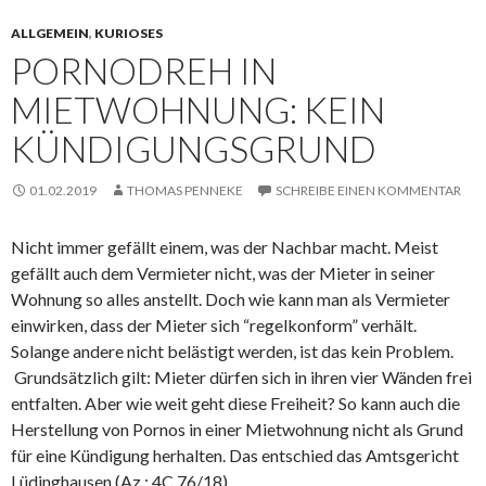
ALLGEMEIN
,
KURIOSES
PORNODREH IN
MIETWOHNUNG: KEIN
KÜNDIGUNGS­GRUND
01.02.2019
THOMAS PENNEKE
SCHREIBE EINEN KOMMENTAR
Nicht immer gefällt einem, was der Nachbar macht. Meist
gefällt auch dem Vermieter nicht, was der Mieter in seiner
Wohnung so alles anstellt. Doch wie kann man als Vermieter
einwirken, dass der Mieter sich “regelkonform” verhält.
Solange andere nicht belästigt werden, ist das kein Problem.
Grundsätzlich gilt: Mieter dürfen sich in ihren vier Wänden frei
entfalten. Aber wie weit geht diese Freiheit? So kann auch die
Herstellung von Pornos in einer Mietwohnung nicht als Grund
für eine Kündigung herhalten. Das entschied das Amtsgericht
Lüdinghausen (Az.: 4C 76/18).