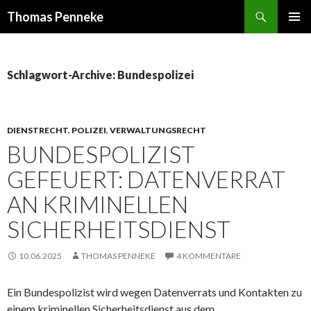
Suchen
Thomas Penneke
SPRINGE
PRIMÄR
ZUM
MENÜ
INHALT
Schlagwort-Archive: Bundespolizei
DIENSTRECHT
,
POLIZEI
,
VERWALTUNGSRECHT
BUNDESPOLIZIST
GEFEUERT: DATENVERRAT
AN KRIMINELLEN
SICHERHEITSDIENST
10.06.2025
THOMAS PENNEKE
4 KOMMENTARE
Ein Bundespolizist wird wegen Datenverrats und Kontakten zu
einem kriminellen Sicherheitsdienst aus dem