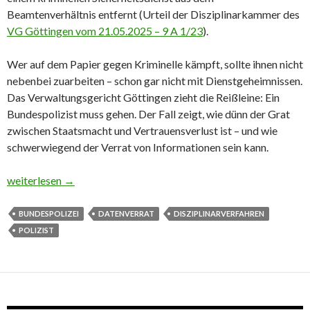
Beamtenverhältnis entfernt (Urteil der Disziplinarkammer des
VG Göttingen vom 21.05.2025 – 9 A 1/23
).
Wer auf dem Papier gegen Kriminelle kämpft, sollte ihnen nicht
nebenbei zuarbeiten – schon gar nicht mit Dienstgeheimnissen.
Das Verwaltungsgericht Göttingen zieht die Reißleine: Ein
Bundespolizist muss gehen. Der Fall zeigt, wie dünn der Grat
zwischen Staatsmacht und Vertrauensverlust ist – und wie
schwerwiegend der Verrat von Informationen sein kann.
Bundespolizist gefeuert: Datenverrat an kriminellen Sicherheits
weiterlesen
→
BUNDESPOLIZEI
DATENVERRAT
DISZIPLINARVERFAHREN
POLIZIST