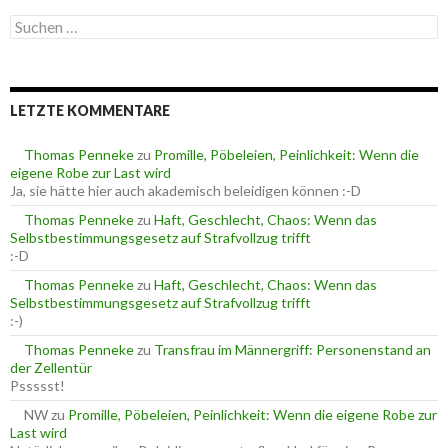
e
S
g
u
o
c
r
h
i
e
e
LETZTE KOMMENTARE
n
n
n
a
Thomas Penneke
zu
Promille, Pöbeleien, Peinlichkeit: Wenn die
c
eigene Robe zur Last wird
h
Ja, sie hätte hier auch akademisch beleidigen können :-D
:
Thomas Penneke
zu
Haft, Geschlecht, Chaos: Wenn das
Selbstbestimmungsgesetz auf Strafvollzug trifft
:-D
Thomas Penneke
zu
Haft, Geschlecht, Chaos: Wenn das
Selbstbestimmungsgesetz auf Strafvollzug trifft
:-)
Thomas Penneke
zu
Transfrau im Männergriff: Personenstand an
der Zellentür
Pssssst!
NW
zu
Promille, Pöbeleien, Peinlichkeit: Wenn die eigene Robe zur
Last wird